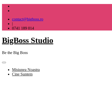
Skip
to
content
contact@bigboss.ro
|
0741 189 014
BigBoss Studio
Be the Big Boss
Misiunea Noastra
Cine Suntem
BigBoss Studio