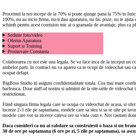
Procentul la noi incepe de la 70% si poate ajunge pana la 75% in functie 
100%, nu au nicio firma, nu-ti dau aparatura, nu fac poze, nu te ajuta cu
schimb pentru acest comision mic ai o gramada de avantaje, plus ca plat
Sedinte foto/video
Oferim Aparatura
Suport si Training
Promovare Constanta
Colaborarea cu noi este una legala. Se va face inca de la inceput un cont
ambelor parti. In contract nu va aparea ca te ocupi de videochat sau ca 
ocupat defapt.
BigBoss Studio iti asigura confidentialitate totala. Cea mai mare confide
barfeasca. Doar staff-ul nostru si adminii de la site-urile de videochat
restrictionat.
Fiind singura firma legala care se ocupa cu videochat de acasa, si of
lucreze 2-3 zile pe saptamana, modele care sa stea si sa se uite pe tav
modele care vor sa incerce cateva ore sa vada cum e. Noi cautam doar m
Daca consideri ca nu ai rabdare sa construiesti o baza si un brand,
30 de ore pe saptamana (6 ore pe zi, 5 zile pe saptamana), sa ascult