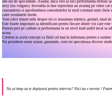
site-uri de specialitate. Asadar, daca vrei sa faci performanta trebuie sa
sexy (nu vulgare). Investitia in tine reprezinta un avantaj pe viitor cat
cunoasterea si aprofundarea cunostintelor in mod constant sunt cheia su
catre rezultatele dorite.
Vom oferi sfaturi utile despre tot ce inseamna mimica, gesturi, mod de 
Este foarte important sa identificam pentru fiecare dintre voi care este 
Punem pret pe calitate si performanta la un nivel inalt astfel incat sa a
acasa.
Credem in acest concept ca fiind cel mai la indemana pentru a sustine n
Nu promitem sume uriase, garantate, cum tot speculeaza diverse studiou
Nu ai timp sa te deplasezi pentru interviu? Nici nu e nevoie ! Putem