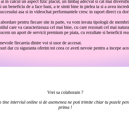
 ai in calcul un aspect fizic placut, un limbaj adecvat si cat mai diversifi
 si un beneficiu de a face bani, a te simti bine in pielea ta si a avea incr
ccesului asa si in videochat performantele cresc in raport direct cu dori
abordare pentru fiecare site in parte, va vom invata tipologii de membri 
stilul care va caracterizeaza cel mai bine, cu care rezonati cel mai natura
ducem un aport de servicii premium pe piata, cu rezultate si beneficii rea
evoile fiecareia dintre voi si usor de accesat.
ri dar cu siguranta oferim tot ceea ce aveti nevoie pentru a incepe acea
Vrei sa colaboram ?
 tine interviul online si de asemenea ne poti trimite chiar tu pozele pent
prima !