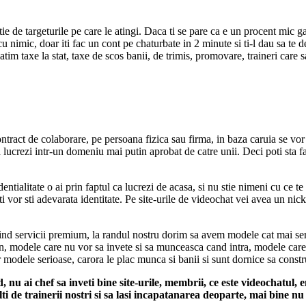
de targeturile pe care le atingi. Daca ti se pare ca e un procent mic gand
 nimic, doar iti fac un cont pe chaturbate in 2 minute si ti-l dau sa te de
im taxe la stat, taxe de scos banii, de trimis, promovare, traineri care 
ract de colaborare, pe persoana fizica sau firma, in baza caruia se vor plat
lucrezi intr-un domeniu mai putin aprobat de catre unii. Deci poti sta fara
ntialitate o ai prin faptul ca lucrezi de acasa, si nu stie nimeni cu ce t
 iti vor sti adevarata identitate. Pe site-urile de videochat vei avea un 
erind servicii premium, la randul nostru dorim sa avem modele cat mai se
an, modele care nu vor sa invete si sa munceasca cand intra, modele care 
odele serioase, carora le plac munca si banii si sunt dornice sa constru
 nu ai chef sa inveti bine site-urile, membrii, ce este videochatul, 
i de trainerii nostri si sa lasi incapatanarea deoparte, mai bine nu 