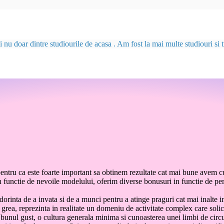
u doar dintre studiourile de acasa . Am fost la mai multe studiouri si tr
entru ca este foarte important sa obtinem rezultate cat mai bune avem c
da in functie de nevoile modelului, oferim diverse bonusuri in functie de 
rinta de a invata si de a munci pentru a atinge praguri cat mai inalte i
grea, reprezinta in realitate un domeniu de activitate complex care solic
 bunul gust, o cultura generala minima si cunoasterea unei limbi de circ