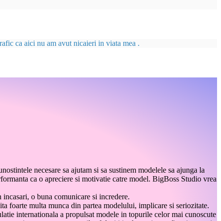
afic ca aici nu am avut nicaieri in viata mea .
unostintele necesare sa ajutam si sa sustinem modelele sa ajunga la
performanta ca o apreciere si motivatie catre model. BigBoss Studio vrea
n incasari, o buna comunicare si incredere.
ita foarte multa munca din partea modelului, implicare si seriozitate.
ulatie internationala a propulsat modele in topurile celor mai cunoscute