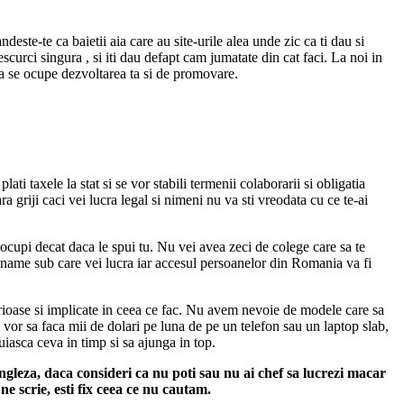
este-te ca baietii aia care au site-urile alea unde zic ca ti dau si
scurci singura , si iti dau defapt cam jumatate din cat faci. La noi in
sa se ocupe dezvoltarea ta si de promovare.
i taxele la stat si se vor stabili termenii colaborarii si obligatia
 griji caci vei lucra legal si nimeni nu va sti vreodata cu ce te-ai
e ocupi decat daca le spui tu. Nu vei avea zeci de colege care sa te
nickname sub care vei lucra iar accesul persoanelor din Romania va fi
rioase si implicate in ceea ce fac. Nu avem nevoie de modele care sa
vor sa faca mii de dolari pe luna de pe un telefon sau un laptop slab,
iasca ceva in timp si sa ajunga in top.
engleza, daca consideri ca nu poti sau nu ai chef sa lucrezi macar
ne scrie, esti fix ceea ce nu cautam.