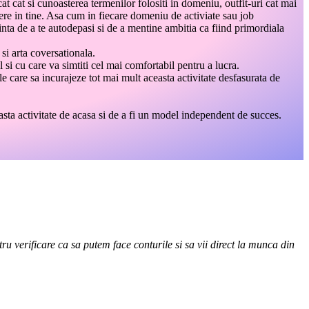
cat cat si cunoasterea termenilor folositi in domeniu, outfit-uri cat mai
edere in tine. Asa cum in fiecare domeniu de activiate sau job
nta de a te autodepasi si de a mentine ambitia ca fiind primordiala
si arta coversationala.
l si cu care va simtiti cel mai comfortabil pentru a lucra.
le care sa incurajeze tot mai mult aceasta activitate desfasurata de
sta activitate de acasa si de a fi un model independent de succes.
ru verificare ca sa putem face conturile si sa vii direct la munca din