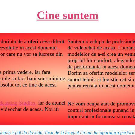
Cine suntem
dorinta de a oferi ceva diferit
Suntem o echipa de profesionist
 revolutie in acest domeniu .
de videochat de acasa. Lucrand
lor care nu vor sa lucreze din
modelelor de a-si crea un veni
propriul lor comfort, alegandu
de performanta in acest domen
 prima vedere, iar fara
Dorim sa oferim modelelor ser
le tale sa faci bani sunt minime.
suport tehnic si logistic cat s
bsolut tot ce tine de acest
pentru reusita in acest domeni
dcasting Studios,
iar de atunci
Ne vom ocupa atat de promovare
 videochat de acasa. Noi iti
conturi profesionale punand in 
important in formarea si reusit
ionalism pot da dovada. Inca de la inceput mi-au dat aparatura performa