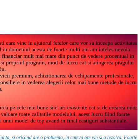
i care vine in ajutorul fetelor care vor sa inceapa activitatea
 in domeniul acesta de foarte multi ani am inteles nevoia
t financiar mult mai mare din punct de vedere procentual in
-si propriul program, mod de lucru cat si atingerea pragului
iu.
vicii premium, achizitionarea de echipamente profesionale,
i consiliere in vederea alegerii celor mai bune metode de lucru
u.
a pe cele mai bune site-uri existente cat si de crearea unor
valoare toate calitatile modelului, acest lucru fiind foarte
a unui model de top avand in final castiguri substantiale.
nta, si oricand are o problema, in cateva ore vin si o rezolva. Foarte