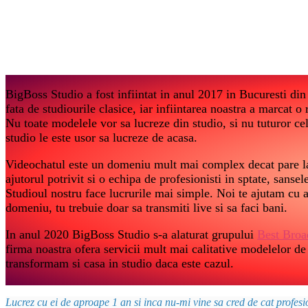
BigBoss Studio a fost infiintat in anul 2017 in Bucuresti din 
fata de studiourile clasice, iar infiintarea noastra a marcat o
Nu toate modelele vor sa lucreze din studio, si nu tuturor ce
studio le este usor sa lucreze de acasa.
Videochatul este un domeniu mult mai complex decat pare la
ajutorul potrivit si o echipa de profesionisti in sptate, sanse
Studioul nostru face lucrurile mai simple. Noi te ajutam cu a
domeniu, tu trebuie doar sa transmiti live si sa faci bani.
In anul 2020 BigBoss Studio s-a alaturat grupului
Best Broa
firma noastra ofera servicii mult mai calitative modelelor de
transformam si casa in studio daca este cazul.
Lucrez cu ei de aproape 1 an si inca nu-mi vine sa cred de cat profes