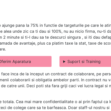
 ajunge pana la 75% in functie de targeturile pe care le ati
le alea unde zic ca ti dau si 100%, nu au nicio firma, nu-ti 
n 2 minute si ti-l dau sa te descurci singura , si iti dau def
mada de avantaje, plus ca platim taxe la stat, taxe de scos 
are.
Oferim Aparatura
Suport si Training
 face inca de la inceput un contract de colaborare, pe perso
termenii colaborarii si obligatia ambelor parti. In contract n
e catre unii. Deci poti sta fara griji caci vei lucra legal si
e totala. Cea mai mare confidentialitate o ai prin faptul ca l
eci de colege care sa te barfeasca. Doar staff-ul nostru si a