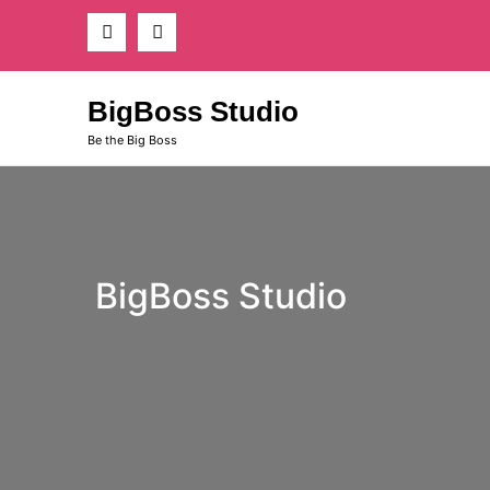
Skip
to
content
BigBoss Studio
Be the Big Boss
BigBoss Studio