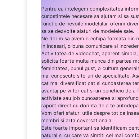
Pentru ca intelegem complexitatea inform
cunostintele necesare sa ajutam si sa sust
functie de nevoile modelului, oferim dive
sa se dezvolte alaturi de modelele sale.
Ne dorim sa avem o echipa formata din mod
in incasari, o buna comunicare si increder
Activitatea de videochat, aparent simpla,
solicita foarte multa munca din partea mod
feminitatea, bunul gust, o cultura general
mai cunoscute site-uri de specialitate. As
cat mai diversificat cat si cunoasterea ter
avantaj pe viitor cat si un beneficiu de a 
activiate sau job cunoasterea si aprofund
raport direct cu dorinta de a te autodepas
Vom oferi sfaturi utile despre tot ce ins
membri si arta coversationala.
Este foarte important sa identificam pentr
natural si cu care va simtiti cel mai comfo