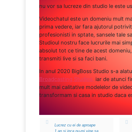
nu vor sa lucreze din studio le este u
Videochatul este un domeniu mult ma
prima vedere, iar fara ajutorul potrivi
profesionisti in sptate, sansele tale s
Studioul nostru face lucrurile mai sim
absolut tot ce tine de acest domeniu,
transmiti live si sa faci bani.
In anul 2020 BigBoss Studio s-a alatu
Broadcasting Studios,
iar de atunci f
mult mai calitative modelelor de video
transformam si casa in studio daca es
Lucrez cu ei de aproape
1 an si inca nu-mi vine sa