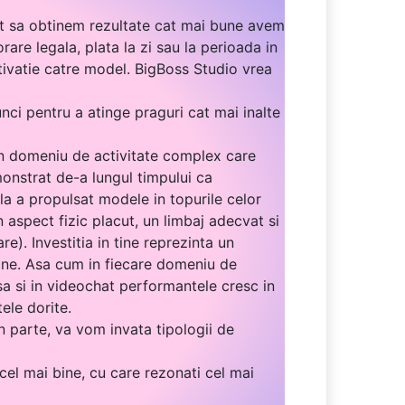
nt sa obtinem rezultate cat mai bune avem
are legala, plata la zi sau la perioada in
tivatie catre model. BigBoss Studio vrea
ci pentru a atinge praguri cat mai inalte
 un domeniu de activitate complex care
monstrat de-a lungul timpului ca
ala a propulsat modele in topurile celor
n aspect fizic placut, un limbaj adecvat si
e). Investitia in tine reprezinta un
n tine. Asa cum in fiecare domeniu de
a si in videochat performantele cresc in
ele dorite.
n parte, va vom invata tipologii de
cel mai bine, cu care rezonati cel mai