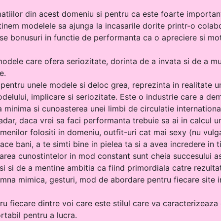
atiilor din acest domeniu si pentru ca este foarte importa
inem modelele sa ajunga la incasarile dorite printr-o colabor
rse bonusuri in functie de performanta ca o apreciere si mo
ele care ofera seriozitate, dorinta de a invata si de a mun
e.
 pentru unele modele si deloc grea, reprezinta in realitate
elului, implicare si seriozitate. Este o industrie care a de
a minima si cunoasterea unei limbi de circulatie internation
adar, daca vrei sa faci performanta trebuie sa ai in calcul u
menilor folositi in domeniu, outfit-uri cat mai sexy (nu vulgar
face bani, a te simti bine in pielea ta si a avea incredere i
area cunostintelor in mod constant sunt cheia succesului as
i si de a mentine ambitia ca fiind primordiala catre rezultat
eamna mimica, gesturi, mod de abordare pentru fiecare site i
u fiecare dintre voi care este stilul care va caracterizeaza 
rtabil pentru a lucra.