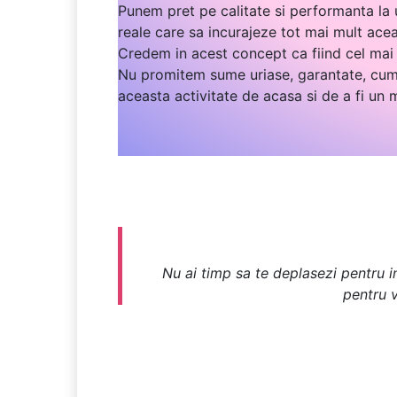
Punem pret pe calitate si performanta la u
reale care sa incurajeze tot mai mult ace
Credem in acest concept ca fiind cel mai 
Nu promitem sume uriase, garantate, cum 
aceasta activitate de acasa si de a fi un
Nu ai timp sa te deplasezi pentru in
pentru v