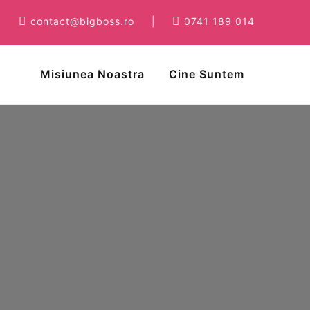
contact@bigboss.ro
|
0741 189 014
Misiunea Noastra
Cine Suntem