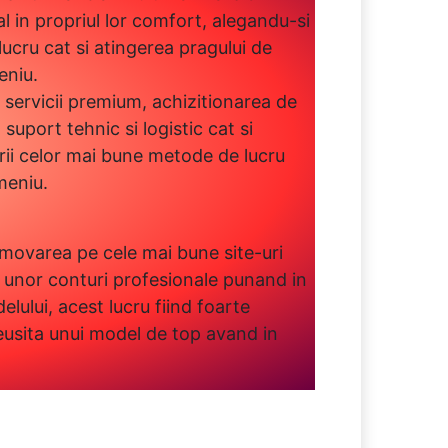
 in propriul lor comfort, alegandu-si
ucru cat si atingerea pragului de
eniu.
servicii premium, achizitionarea de
uport tehnic si logistic cat si
erii celor mai bune metode de lucru
meniu.
ovarea pe cele mai bune site-uri
a unor conturi profesionale punand in
elului, acest lucru fiind foarte
eusita unui model de top avand in
.