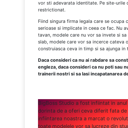
vor sti adevarata identitate. Pe site-uril
restrictionat.
Fiind singura firma legala care se ocupa 
serioase si implicate in ceea ce fac. Nu 
tavan, modele care nu vor sa invete si sa
slab, modele care vor sa incerce cateva 
construiasca ceva in timp si sa ajunga in 
Daca consideri ca nu ai rabdare sa constr
engleza, daca consideri ca nu poti sau n
trainerii nostri si sa lasi incapatanarea 
BigBoss Studio a fost infiintat in anul
dorinta de a oferi ceva diferit fata de 
infiintarea noastra a marcat o revolu
toate modelele vor sa lucreze din stud