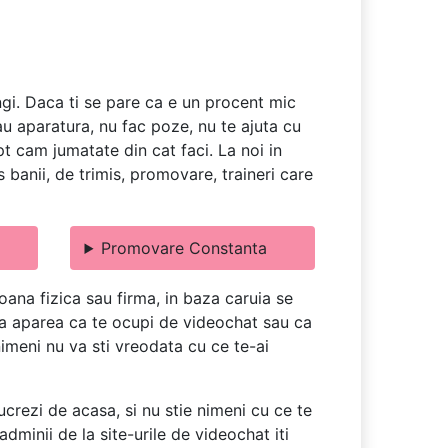
ngi. Daca ti se pare ca e un procent mic
dau aparatura, nu fac poze, nu te ajuta cu
apt cam jumatate din cat faci. La noi in
banii, de trimis, promovare, traineri care
Promovare Constanta
ana fizica sau firma, in baza caruia se
u va aparea ca te ocupi de videochat sau ca
 nimeni nu va sti vreodata cu ce te-ai
ucrezi de acasa, si nu stie nimeni cu ce te
dminii de la site-urile de videochat iti