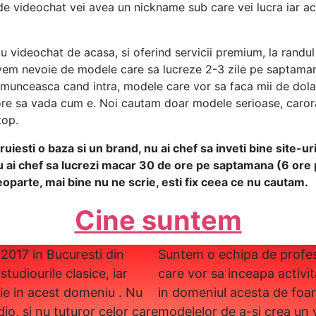
e de videochat vei avea un nickname sub care vei lucra iar 
cu videochat de acasa, si oferind servicii premium, la ran
avem nevoie de modele care sa lucreze 2-3 zile pe saptaman
 munceasca cand intra, modele care vor sa faca mii de dola
ore sa vada cum e. Noi cautam doar modele serioase, carora 
top.
uiesti o baza si un brand, nu ai chef sa inveti bine site-ur
u ai chef sa lucrezi macar 30 de ore pe saptamana (6 ore p
deoparte, mai bine nu ne scrie, esti fix ceea ce nu cautam.
Cine suntem
 2017 in Bucuresti din
Suntem o echipa de profesio
studiourile clasice, iar
care vor sa inceapa activi
tie in acest domeniu . Nu
in domeniul acesta de foar
io, si nu tuturor celor care
modelelor de a-si crea un 