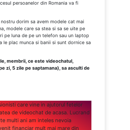
accesul persoanelor din Romania va fi
dul nostru dorim sa avem modele cat mai
a, modele care sa stea si sa se uite pe
ri pe luna de pe un telefon sau un laptop
le plac munca si banii si sunt dornice sa
ile, membrii, ce este videochatul,
e zi, 5 zile pe saptamana), sa asculti de
nisti care vine in ajutorul fetelor
tatea de videochat de acasa. Lucrand
te multi ani am inteles nevoia
venit financiar mult mai mare din