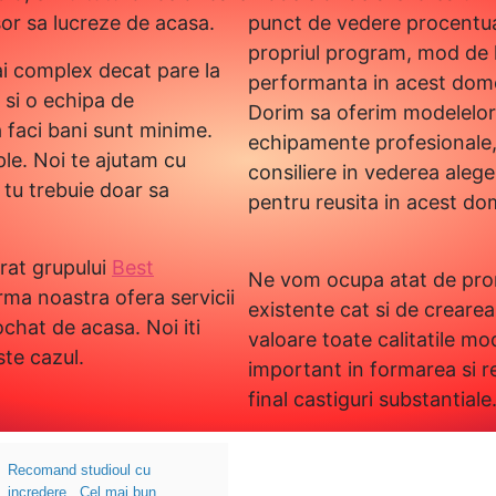
sor sa lucreze de acasa.
punct de vedere procentual
propriul program, mod de l
i complex decat pare la
performanta in acest dom
t si o echipa de
Dorim sa oferim modelelor 
a faci bani sunt minime.
echipamente profesionale, s
ple. Noi te ajutam cu
consiliere in vederea aleg
 tu trebuie doar sa
pentru reusita in acest do
rat grupului
Best
Ne vom ocupa atat de prom
irma noastra ofera servicii
existente cat si de creare
chat de acasa. Noi iti
valoare toate calitatile mod
te cazul.
important in formarea si r
final castiguri substantiale
Recomand studioul cu
incredere . Cel mai bun