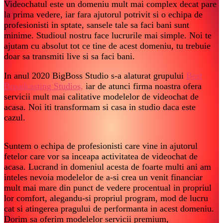
Videochatul este un domeniu mult mai complex decat pare
la prima vedere, iar fara ajutorul potrivit si o echipa de
profesionisti in sptate, sansele tale sa faci bani sunt
minime. Studioul nostru face lucrurile mai simple. Noi te
ajutam cu absolut tot ce tine de acest domeniu, tu trebuie
doar sa transmiti live si sa faci bani.
In anul 2020 BigBoss Studio s-a alaturat grupului
Best
Broadcasting Studios,
iar de atunci firma noastra ofera
servicii mult mai calitative modelelor de videochat de
acasa. Noi iti transformam si casa in studio daca este
cazul.
Suntem o echipa de profesionisti care vine in ajutorul
fetelor care vor sa inceapa activitatea de videochat de
acasa. Lucrand in domeniul acesta de foarte multi ani am
inteles nevoia modelelor de a-si crea un venit financiar
mult mai mare din punct de vedere procentual in propriul
lor comfort, alegandu-si propriul program, mod de lucru
cat si atingerea pragului de performanta in acest domeniu.
Dorim sa oferim modelelor servicii premium,