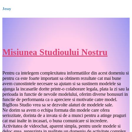
Jessy
Misiunea Studioului Nostru
Pentru ca intelegem complexitatea informatiilor din acest domeniu si
pentru ca este foarte important sa obtinem rezultate cat mai bune
avem cunostintele necesare sa ajutam si sa sustinem modelele sa
ajunga la incasarile dorite printr-o colaborare legala, plata la zi sau la
perioada in functie de nevoile modelului, oferim diverse bonusuri in
functie de performanta ca o apreciere si motivatie catre model.
BigBoss Studio vrea sa se dezvolte alaturi de modelele sale.
Ne dorim sa avem o echipa formata din modele care ofera
seriozitate, dorinta de a invata si de a munci pentru a atinge praguri
cat mai inalte in incasari, o buna comunicare si incredere.
Activitatea de videochat, aparent simpla, pentru unele modele si
deloc grea, reprezinta in realitate un domeniu de activitate complex