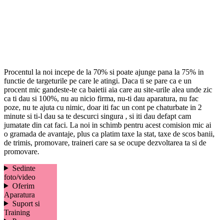
Procentul la noi incepe de la 70% si poate ajunge pana la 75% in
functie de targeturile pe care le atingi. Daca ti se pare ca e un
procent mic gandeste-te ca baietii aia care au site-urile alea unde zic
ca ti dau si 100%, nu au nicio firma, nu-ti dau aparatura, nu fac
poze, nu te ajuta cu nimic, doar iti fac un cont pe chaturbate in 2
minute si ti-l dau sa te descurci singura , si iti dau defapt cam
jumatate din cat faci. La noi in schimb pentru acest comision mic ai
o gramada de avantaje, plus ca platim taxe la stat, taxe de scos banii,
de trimis, promovare, traineri care sa se ocupe dezvoltarea ta si de
promovare.
Sedinte
foto/video
Oferim
Aparatura
Suport si
Training