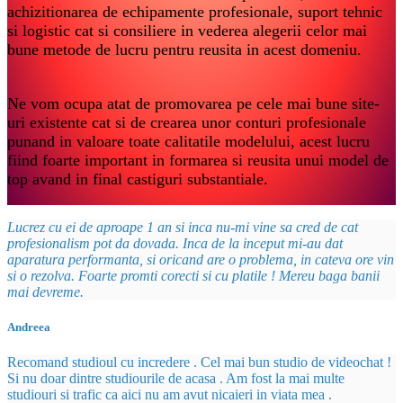
achizitionarea de echipamente profesionale, suport tehnic
si logistic cat si consiliere in vederea alegerii celor mai
bune metode de lucru pentru reusita in acest domeniu.
Ne vom ocupa atat de promovarea pe cele mai bune site-
uri existente cat si de crearea unor conturi profesionale
punand in valoare toate calitatile modelului, acest lucru
fiind foarte important in formarea si reusita unui model de
top avand in final castiguri substantiale.
Lucrez cu ei de aproape 1 an si inca nu-mi vine sa cred de cat
profesionalism pot da dovada. Inca de la inceput mi-au dat
aparatura performanta, si oricand are o problema, in cateva ore vin
si o rezolva. Foarte promti corecti si cu platile ! Mereu baga banii
mai devreme.
Andreea
Recomand studioul cu incredere . Cel mai bun studio de videochat !
Si nu doar dintre studiourile de acasa . Am fost la mai multe
studiouri si trafic ca aici nu am avut nicaieri in viata mea .