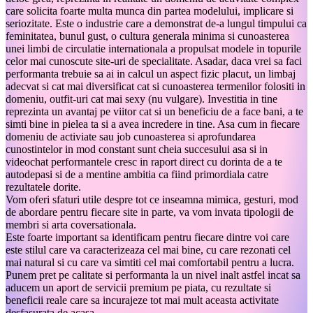
care solicita foarte multa munca din partea modelului, implicare si
seriozitate. Este o industrie care a demonstrat de-a lungul timpului ca
feminitatea, bunul gust, o cultura generala minima si cunoasterea
unei limbi de circulatie internationala a propulsat modele in topurile
celor mai cunoscute site-uri de specialitate. Asadar, daca vrei sa faci
performanta trebuie sa ai in calcul un aspect fizic placut, un limbaj
adecvat si cat mai diversificat cat si cunoasterea termenilor folositi in
domeniu, outfit-uri cat mai sexy (nu vulgare). Investitia in tine
reprezinta un avantaj pe viitor cat si un beneficiu de a face bani, a te
simti bine in pielea ta si a avea incredere in tine. Asa cum in fiecare
domeniu de activiate sau job cunoasterea si aprofundarea
cunostintelor in mod constant sunt cheia succesului asa si in
videochat performantele cresc in raport direct cu dorinta de a te
autodepasi si de a mentine ambitia ca fiind primordiala catre
rezultatele dorite.
Vom oferi sfaturi utile despre tot ce inseamna mimica, gesturi, mod
de abordare pentru fiecare site in parte, va vom invata tipologii de
membri si arta coversationala.
Este foarte important sa identificam pentru fiecare dintre voi care
este stilul care va caracterizeaza cel mai bine, cu care rezonati cel
mai natural si cu care va simtiti cel mai comfortabil pentru a lucra.
Punem pret pe calitate si performanta la un nivel inalt astfel incat sa
aducem un aport de servicii premium pe piata, cu rezultate si
beneficii reale care sa incurajeze tot mai mult aceasta activitate
desfasurata de acasa.