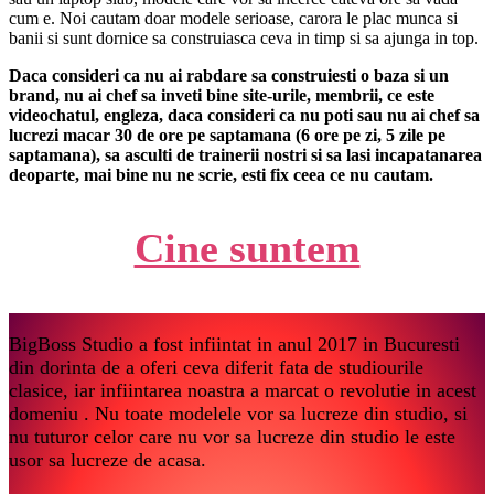
cum e. Noi cautam doar modele serioase, carora le plac munca si
banii si sunt dornice sa construiasca ceva in timp si sa ajunga in top.
Daca consideri ca nu ai rabdare sa construiesti o baza si un
brand, nu ai chef sa inveti bine site-urile, membrii, ce este
videochatul, engleza, daca consideri ca nu poti sau nu ai chef sa
lucrezi macar 30 de ore pe saptamana (6 ore pe zi, 5 zile pe
saptamana), sa asculti de trainerii nostri si sa lasi incapatanarea
deoparte, mai bine nu ne scrie, esti fix ceea ce nu cautam.
Cine suntem
BigBoss Studio a fost infiintat in anul 2017 in Bucuresti
din dorinta de a oferi ceva diferit fata de studiourile
clasice, iar infiintarea noastra a marcat o revolutie in acest
domeniu . Nu toate modelele vor sa lucreze din studio, si
nu tuturor celor care nu vor sa lucreze din studio le este
usor sa lucreze de acasa.