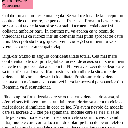
Promovare
Constanta
Colaborarea cu noi este una legala. Se va face inca de la inceput un
contract de colaborare, pe persoana fizica sau firma, in baza caruia
se vor plati taxele la stat si se vor stabili termenii colaborarii si
obligatia ambelor parti. In contract nu va aparea ca te ocupi de
videochat sau ca lucrezi intr-un domeniu mai putin aprobat de catre
unii. Deci poti sta fara griji caci vei lucra legal si nimeni nu va sti
vreodata cu ce te-ai ocupat defapt.
BigBoss Studio iti asigura confidentialitate totala. Cea mai mare
confidentialitate o ai prin faptul ca lucrezi de acasa, si nu stie nimeni
cu ce te ocupi decat daca le spui tu. Nu vei avea zeci de colege care
sa te barfeasca. Doar staff-ul nostru si adminii de la site-urile de
videochat iti vor sti adevarata identitate. Pe site-urile de videochat
vei avea un nickname sub care vei lucra iar accesul persoanelor din
Romania va fi restrictionat.
Fiind singura firma legala care se ocupa cu videochat de acasa, si
oferind servicii premium, la randul nostru dorim sa avem modele cat
mai serioase si implicate in ceea ce fac. Nu avem nevoie de modele
care sa lucreze 2-3 zile pe saptamana, modele care sa stea si sa se
uite pe tavan, modele care nu vor sa invete si sa munceasca cand
intra, modele care vor sa faca mii de dolari pe luna de pe un telefon
sau un laptop slab, modele care vor sa incerce cateva ore sa vada