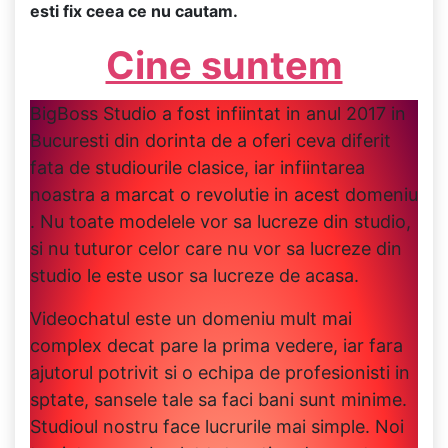
esti fix ceea ce nu cautam.
Cine suntem
BigBoss Studio a fost infiintat in anul 2017 in
Bucuresti din dorinta de a oferi ceva diferit
fata de studiourile clasice, iar infiintarea
noastra a marcat o revolutie in acest domeniu
. Nu toate modelele vor sa lucreze din studio,
si nu tuturor celor care nu vor sa lucreze din
studio le este usor sa lucreze de acasa.
Videochatul este un domeniu mult mai
complex decat pare la prima vedere, iar fara
ajutorul potrivit si o echipa de profesionisti in
sptate, sansele tale sa faci bani sunt minime.
Studioul nostru face lucrurile mai simple. Noi