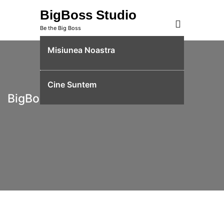
Skip
BigBoss Studio
to
Be the Big Boss
content
Misiunea Noastra
Cine Suntem
BigBoss Studio