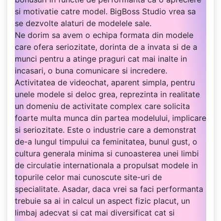
si motivatie catre model. BigBoss Studio vrea sa
se dezvolte alaturi de modelele sale.
Ne dorim sa avem o echipa formata din modele
care ofera seriozitate, dorinta de a invata si de a
munci pentru a atinge praguri cat mai inalte in
incasari, o buna comunicare si incredere.
Activitatea de videochat, aparent simpla, pentru
unele modele si deloc grea, reprezinta in realitate
un domeniu de activitate complex care solicita
foarte multa munca din partea modelului, implicare
si seriozitate. Este o industrie care a demonstrat
de-a lungul timpului ca feminitatea, bunul gust, o
cultura generala minima si cunoasterea unei limbi
de circulatie internationala a propulsat modele in
topurile celor mai cunoscute site-uri de
specialitate. Asadar, daca vrei sa faci performanta
trebuie sa ai in calcul un aspect fizic placut, un
limbaj adecvat si cat mai diversificat cat si