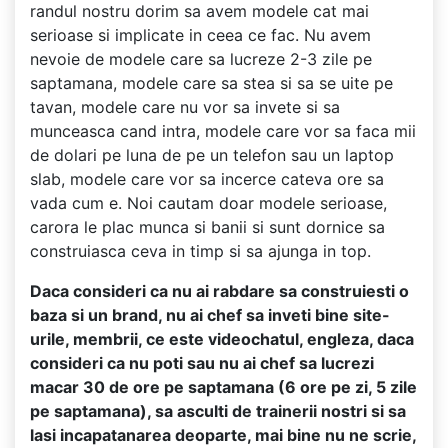
randul nostru dorim sa avem modele cat mai
serioase si implicate in ceea ce fac. Nu avem
nevoie de modele care sa lucreze 2-3 zile pe
saptamana, modele care sa stea si sa se uite pe
tavan, modele care nu vor sa invete si sa
munceasca cand intra, modele care vor sa faca mii
de dolari pe luna de pe un telefon sau un laptop
slab, modele care vor sa incerce cateva ore sa
vada cum e. Noi cautam doar modele serioase,
carora le plac munca si banii si sunt dornice sa
construiasca ceva in timp si sa ajunga in top.
Daca consideri ca nu ai rabdare sa construiesti o
baza si un brand, nu ai chef sa inveti bine site-
urile, membrii, ce este videochatul, engleza, daca
consideri ca nu poti sau nu ai chef sa lucrezi
macar 30 de ore pe saptamana (6 ore pe zi, 5 zile
pe saptamana), sa asculti de trainerii nostri si sa
lasi incapatanarea deoparte, mai bine nu ne scrie,