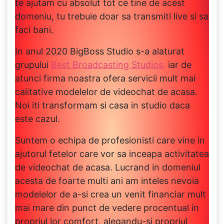
te ajutam cu absolut tot ce tine de acest
domeniu, tu trebuie doar sa transmiti live si sa
faci bani.
In anul 2020 BigBoss Studio s-a alaturat
grupului
Best Broadcasting Studios,
iar de
atunci firma noastra ofera servicii mult mai
calitative modelelor de videochat de acasa.
Noi iti transformam si casa in studio daca
este cazul.
Suntem o echipa de profesionisti care vine in
ajutorul fetelor care vor sa inceapa activitatea
de videochat de acasa. Lucrand in domeniul
acesta de foarte multi ani am inteles nevoia
modelelor de a-si crea un venit financiar mult
mai mare din punct de vedere procentual in
propriul lor comfort, alegandu-si propriul