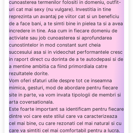
cunoasterea termenilor folositi in domeniu, outfit-
uri cat mai sexy (nu vulgare). Investitia in tine
reprezinta un avantaj pe viitor cat si un beneficiu
de a face bani, a te simti bine in pielea ta si a avea
incredere in tine. Asa cum in fiecare domeniu de
activiate sau job cunoasterea si aprofundarea
cunostintelor in mod constant sunt cheia
succesului asa si in videochat performantele cresc
in raport direct cu dorinta de a te autodepasi si de
a mentine ambitia ca fiind primordiala catre
rezultatele dorite.
Vom oferi sfaturi utile despre tot ce inseamna
mimica, gesturi, mod de abordare pentru fiecare
site in parte, va vom invata tipologii de membri si
arta coversationala.
Este foarte important sa identificam pentru fiecare
dintre voi care este stilul care va caracterizeaza
cel mai bine, cu care rezonati cel mai natural si cu
care va simtiti cel mai comfortabil pentru a lucra.