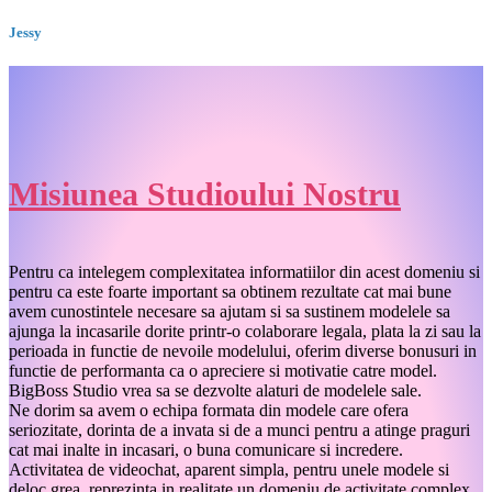
Jessy
Misiunea Studioului Nostru
Pentru ca intelegem complexitatea informatiilor din acest domeniu si
pentru ca este foarte important sa obtinem rezultate cat mai bune
avem cunostintele necesare sa ajutam si sa sustinem modelele sa
ajunga la incasarile dorite printr-o colaborare legala, plata la zi sau la
perioada in functie de nevoile modelului, oferim diverse bonusuri in
functie de performanta ca o apreciere si motivatie catre model.
BigBoss Studio vrea sa se dezvolte alaturi de modelele sale.
Ne dorim sa avem o echipa formata din modele care ofera
seriozitate, dorinta de a invata si de a munci pentru a atinge praguri
cat mai inalte in incasari, o buna comunicare si incredere.
Activitatea de videochat, aparent simpla, pentru unele modele si
deloc grea, reprezinta in realitate un domeniu de activitate complex