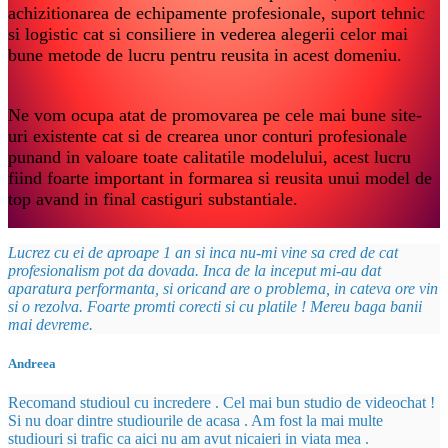
achizitionarea de echipamente profesionale, suport tehnic
si logistic cat si consiliere in vederea alegerii celor mai
bune metode de lucru pentru reusita in acest domeniu.
Ne vom ocupa atat de promovarea pe cele mai bune site-
uri existente cat si de crearea unor conturi profesionale
punand in valoare toate calitatile modelului, acest lucru
fiind foarte important in formarea si reusita unui model de
top avand in final castiguri substantiale.
Lucrez cu ei de aproape 1 an si inca nu-mi vine sa cred de cat
profesionalism pot da dovada. Inca de la inceput mi-au dat
aparatura performanta, si oricand are o problema, in cateva ore vin
si o rezolva. Foarte promti corecti si cu platile ! Mereu baga banii
mai devreme.
Andreea
Recomand studioul cu incredere . Cel mai bun studio de videochat !
Si nu doar dintre studiourile de acasa . Am fost la mai multe
studiouri si trafic ca aici nu am avut nicaieri in viata mea .