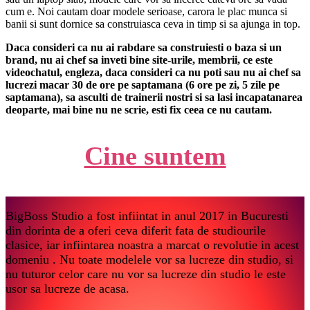
cum e. Noi cautam doar modele serioase, carora le plac munca si
banii si sunt dornice sa construiasca ceva in timp si sa ajunga in top.
Daca consideri ca nu ai rabdare sa construiesti o baza si un
brand, nu ai chef sa inveti bine site-urile, membrii, ce este
videochatul, engleza, daca consideri ca nu poti sau nu ai chef sa
lucrezi macar 30 de ore pe saptamana (6 ore pe zi, 5 zile pe
saptamana), sa asculti de trainerii nostri si sa lasi incapatanarea
deoparte, mai bine nu ne scrie, esti fix ceea ce nu cautam.
Cine suntem
BigBoss Studio a fost infiintat in anul 2017 in Bucuresti
din dorinta de a oferi ceva diferit fata de studiourile
clasice, iar infiintarea noastra a marcat o revolutie in acest
domeniu . Nu toate modelele vor sa lucreze din studio, si
nu tuturor celor care nu vor sa lucreze din studio le este
usor sa lucreze de acasa.