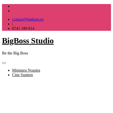
Skip
to
content
contact@bigboss.ro
|
0741 189 014
BigBoss Studio
Be the Big Boss
Misiunea Noastra
Cine Suntem
BigBoss Studio