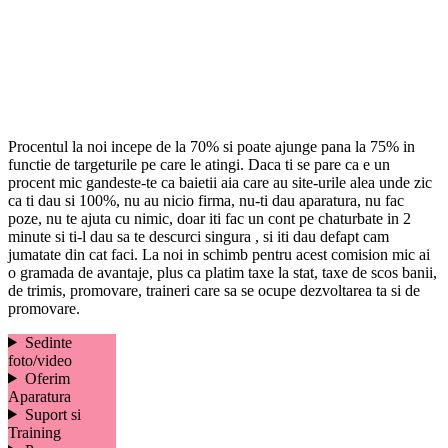
Procentul la noi incepe de la 70% si poate ajunge pana la 75% in
functie de targeturile pe care le atingi. Daca ti se pare ca e un
procent mic gandeste-te ca baietii aia care au site-urile alea unde zic
ca ti dau si 100%, nu au nicio firma, nu-ti dau aparatura, nu fac
poze, nu te ajuta cu nimic, doar iti fac un cont pe chaturbate in 2
minute si ti-l dau sa te descurci singura , si iti dau defapt cam
jumatate din cat faci. La noi in schimb pentru acest comision mic ai
o gramada de avantaje, plus ca platim taxe la stat, taxe de scos banii,
de trimis, promovare, traineri care sa se ocupe dezvoltarea ta si de
promovare.
Sedinte
foto/video
Oferim
Aparatura
Suport si
Training