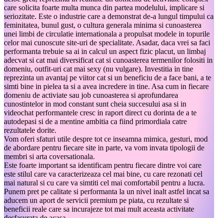
care solicita foarte multa munca din partea modelului, implicare si
seriozitate. Este o industrie care a demonstrat de-a lungul timpului ca
feminitatea, bunul gust, o cultura generala minima si cunoasterea
unei limbi de circulatie internationala a propulsat modele in topurile
celor mai cunoscute site-uri de specialitate. Asadar, daca vrei sa faci
performanta trebuie sa ai in calcul un aspect fizic placut, un limbaj
adecvat si cat mai diversificat cat si cunoasterea termenilor folositi in
domeniu, outfit-uri cat mai sexy (nu vulgare). Investitia in tine
reprezinta un avantaj pe viitor cat si un beneficiu de a face bani, a te
simti bine in pielea ta si a avea incredere in tine. Asa cum in fiecare
domeniu de activiate sau job cunoasterea si aprofundarea
cunostintelor in mod constant sunt cheia succesului asa si in
videochat performantele cresc in raport direct cu dorinta de a te
autodepasi si de a mentine ambitia ca fiind primordiala catre
rezultatele dorite.
Vom oferi sfaturi utile despre tot ce inseamna mimica, gesturi, mod
de abordare pentru fiecare site in parte, va vom invata tipologii de
membri si arta coversationala.
Este foarte important sa identificam pentru fiecare dintre voi care
este stilul care va caracterizeaza cel mai bine, cu care rezonati cel
mai natural si cu care va simtiti cel mai comfortabil pentru a lucra.
Punem pret pe calitate si performanta la un nivel inalt astfel incat sa
aducem un aport de servicii premium pe piata, cu rezultate si
beneficii reale care sa incurajeze tot mai mult aceasta activitate
desfasurata de acasa.