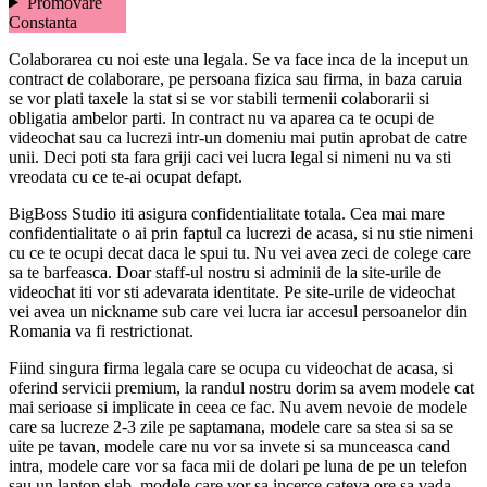
Promovare
Constanta
Colaborarea cu noi este una legala. Se va face inca de la inceput un
contract de colaborare, pe persoana fizica sau firma, in baza caruia
se vor plati taxele la stat si se vor stabili termenii colaborarii si
obligatia ambelor parti. In contract nu va aparea ca te ocupi de
videochat sau ca lucrezi intr-un domeniu mai putin aprobat de catre
unii. Deci poti sta fara griji caci vei lucra legal si nimeni nu va sti
vreodata cu ce te-ai ocupat defapt.
BigBoss Studio iti asigura confidentialitate totala. Cea mai mare
confidentialitate o ai prin faptul ca lucrezi de acasa, si nu stie nimeni
cu ce te ocupi decat daca le spui tu. Nu vei avea zeci de colege care
sa te barfeasca. Doar staff-ul nostru si adminii de la site-urile de
videochat iti vor sti adevarata identitate. Pe site-urile de videochat
vei avea un nickname sub care vei lucra iar accesul persoanelor din
Romania va fi restrictionat.
Fiind singura firma legala care se ocupa cu videochat de acasa, si
oferind servicii premium, la randul nostru dorim sa avem modele cat
mai serioase si implicate in ceea ce fac. Nu avem nevoie de modele
care sa lucreze 2-3 zile pe saptamana, modele care sa stea si sa se
uite pe tavan, modele care nu vor sa invete si sa munceasca cand
intra, modele care vor sa faca mii de dolari pe luna de pe un telefon
sau un laptop slab, modele care vor sa incerce cateva ore sa vada