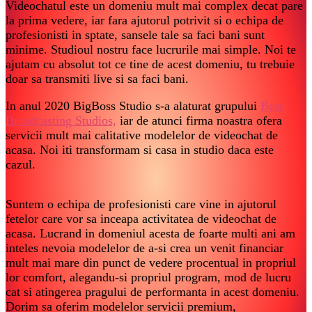
Videochatul este un domeniu mult mai complex decat pare
la prima vedere, iar fara ajutorul potrivit si o echipa de
profesionisti in sptate, sansele tale sa faci bani sunt
minime. Studioul nostru face lucrurile mai simple. Noi te
ajutam cu absolut tot ce tine de acest domeniu, tu trebuie
doar sa transmiti live si sa faci bani.
In anul 2020 BigBoss Studio s-a alaturat grupului
Best
Broadcasting Studios,
iar de atunci firma noastra ofera
servicii mult mai calitative modelelor de videochat de
acasa. Noi iti transformam si casa in studio daca este
cazul.
Suntem o echipa de profesionisti care vine in ajutorul
fetelor care vor sa inceapa activitatea de videochat de
acasa. Lucrand in domeniul acesta de foarte multi ani am
inteles nevoia modelelor de a-si crea un venit financiar
mult mai mare din punct de vedere procentual in propriul
lor comfort, alegandu-si propriul program, mod de lucru
cat si atingerea pragului de performanta in acest domeniu.
Dorim sa oferim modelelor servicii premium,