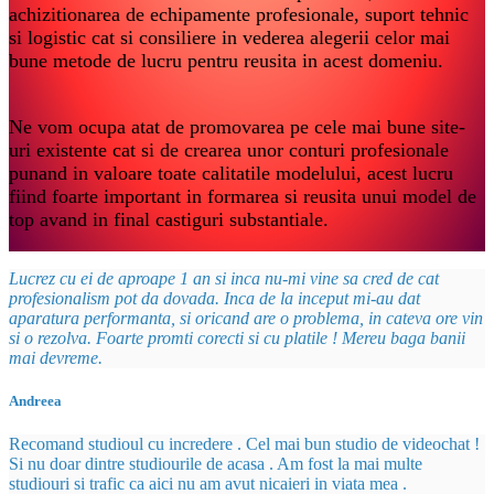
achizitionarea de echipamente profesionale, suport tehnic
si logistic cat si consiliere in vederea alegerii celor mai
bune metode de lucru pentru reusita in acest domeniu.
Ne vom ocupa atat de promovarea pe cele mai bune site-
uri existente cat si de crearea unor conturi profesionale
punand in valoare toate calitatile modelului, acest lucru
fiind foarte important in formarea si reusita unui model de
top avand in final castiguri substantiale.
Lucrez cu ei de aproape 1 an si inca nu-mi vine sa cred de cat
profesionalism pot da dovada. Inca de la inceput mi-au dat
aparatura performanta, si oricand are o problema, in cateva ore vin
si o rezolva. Foarte promti corecti si cu platile ! Mereu baga banii
mai devreme.
Andreea
Recomand studioul cu incredere . Cel mai bun studio de videochat !
Si nu doar dintre studiourile de acasa . Am fost la mai multe
studiouri si trafic ca aici nu am avut nicaieri in viata mea .