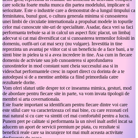
care solicita foarte multa munca din partea modelului, implicare si
seriozitate. Este o industrie care a demonstrat de-a lungul timpului ca
feminitatea, bunul gust, o cultura generala minima si cunoasterea
unei limbi de circulatie internationala a propulsat modele in topurile
celor mai cunoscute site-uri de specialitate. Asadar, daca vrei sa faci
performanta trebuie sa ai in calcul un aspect fizic placut, un limbaj
adecvat si cat mai diversificat cat si cunoasterea termenilor folositi in
domeniu, outfit-uri cat mai sexy (nu vulgare). Investitia in tine
reprezinta un avantaj pe viitor cat si un beneficiu de a face bani, a te
simti bine in pielea ta si a avea incredere in tine. Asa cum in fiecare
domeniu de activiate sau job cunoasterea si aprofundarea
cunostintelor in mod constant sunt cheia succesului asa si in
videochat performantele cresc in raport direct cu dorinta de a te
autodepasi si de a mentine ambitia ca fiind primordiala catre
rezultatele dorite.
Vom oferi sfaturi utile despre tot ce inseamna mimica, gesturi, mod
de abordare pentru fiecare site in parte, va vom invata tipologii de
membri si arta coversationala.
Este foarte important sa identificam pentru fiecare dintre voi care
este stilul care va caracterizeaza cel mai bine, cu care rezonati cel
mai natural si cu care va simtiti cel mai comfortabil pentru a lucra.
Punem pret pe calitate si performanta la un nivel inalt astfel incat sa
aducem un aport de servicii premium pe piata, cu rezultate si
beneficii reale care sa incurajeze tot mai mult aceasta activitate
desfasurata de acasa.