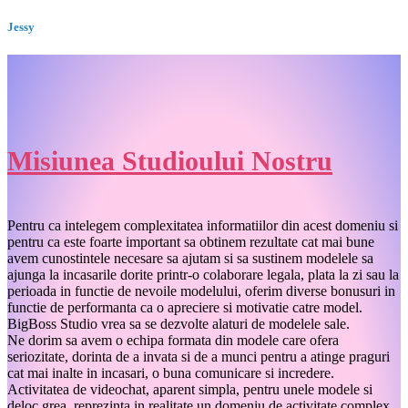
Jessy
Misiunea Studioului Nostru
Pentru ca intelegem complexitatea informatiilor din acest domeniu si
pentru ca este foarte important sa obtinem rezultate cat mai bune
avem cunostintele necesare sa ajutam si sa sustinem modelele sa
ajunga la incasarile dorite printr-o colaborare legala, plata la zi sau la
perioada in functie de nevoile modelului, oferim diverse bonusuri in
functie de performanta ca o apreciere si motivatie catre model.
BigBoss Studio vrea sa se dezvolte alaturi de modelele sale.
Ne dorim sa avem o echipa formata din modele care ofera
seriozitate, dorinta de a invata si de a munci pentru a atinge praguri
cat mai inalte in incasari, o buna comunicare si incredere.
Activitatea de videochat, aparent simpla, pentru unele modele si
deloc grea, reprezinta in realitate un domeniu de activitate complex