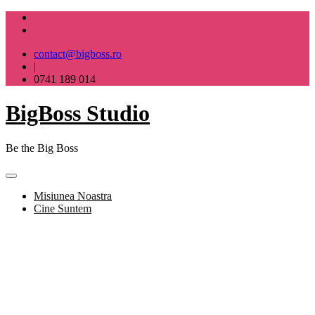
Skip
to
content
contact@bigboss.ro
|
0741 189 014
BigBoss Studio
Be the Big Boss
Misiunea Noastra
Cine Suntem
BigBoss Studio