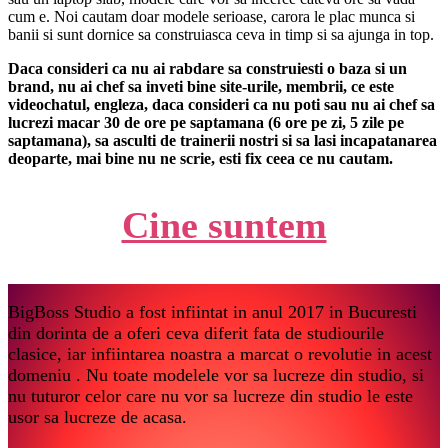
cum e. Noi cautam doar modele serioase, carora le plac munca si
banii si sunt dornice sa construiasca ceva in timp si sa ajunga in top.
Daca consideri ca nu ai rabdare sa construiesti o baza si un
brand, nu ai chef sa inveti bine site-urile, membrii, ce este
videochatul, engleza, daca consideri ca nu poti sau nu ai chef sa
lucrezi macar 30 de ore pe saptamana (6 ore pe zi, 5 zile pe
saptamana), sa asculti de trainerii nostri si sa lasi incapatanarea
deoparte, mai bine nu ne scrie, esti fix ceea ce nu cautam.
Cine suntem
BigBoss Studio a fost infiintat in anul 2017 in Bucuresti
din dorinta de a oferi ceva diferit fata de studiourile
clasice, iar infiintarea noastra a marcat o revolutie in acest
domeniu . Nu toate modelele vor sa lucreze din studio, si
nu tuturor celor care nu vor sa lucreze din studio le este
usor sa lucreze de acasa.