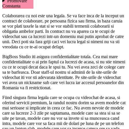
Promovare
Constanta
Colaborarea cu noi este una legala. Se va face inca de la inceput un
contract de colaborare, pe persoana fizica sau firma, in baza caruia
se vor plati taxele la stat si se vor stabili termenii colaborarii si
obligatia ambelor parti. In contract nu va aparea ca te ocupi de
videochat sau ca lucrezi intr-un domeniu mai putin aprobat de catre
unii. Deci poti sta fara griji caci vei lucra legal si nimeni nu va sti
vreodata cu ce te-ai ocupat defapt.
BigBoss Studio iti asigura confidentialitate totala. Cea mai mare
confidentialitate o ai prin faptul ca lucrezi de acasa, si nu stie nimeni
cu ce te ocupi decat daca le spui tu. Nu vei avea zeci de colege care
sa te barfeasca. Doar staff-ul nostru si adminii de la site-urile de
videochat iti vor sti adevarata identitate. Pe site-urile de videochat
vei avea un nickname sub care vei lucra iar accesul persoanelor din
Romania va fi restrictionat.
Fiind singura firma legala care se ocupa cu videochat de acasa, si
oferind servicii premium, la randul nostru dorim sa avem modele cat
mai serioase si implicate in ceea ce fac. Nu avem nevoie de modele
care sa lucreze 2-3 zile pe saptamana, modele care sa stea si sa se
uite pe tavan, modele care nu vor sa invete si sa munceasca cand
intra, modele care vor sa faca mii de dolari pe luna de pe un telefon
sau un laptop slab, modele care vor sa incerce cateva ore sa vada