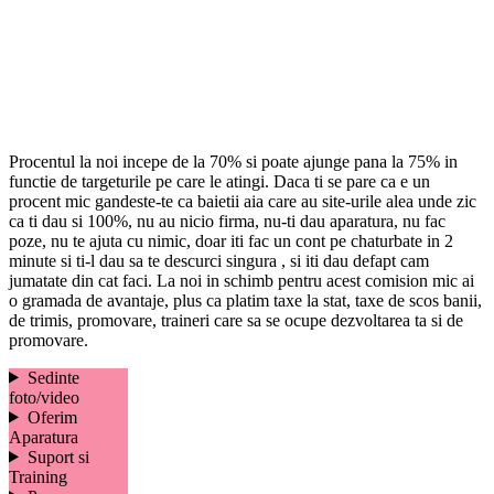
Procentul la noi incepe de la 70% si poate ajunge pana la 75% in
functie de targeturile pe care le atingi. Daca ti se pare ca e un
procent mic gandeste-te ca baietii aia care au site-urile alea unde zic
ca ti dau si 100%, nu au nicio firma, nu-ti dau aparatura, nu fac
poze, nu te ajuta cu nimic, doar iti fac un cont pe chaturbate in 2
minute si ti-l dau sa te descurci singura , si iti dau defapt cam
jumatate din cat faci. La noi in schimb pentru acest comision mic ai
o gramada de avantaje, plus ca platim taxe la stat, taxe de scos banii,
de trimis, promovare, traineri care sa se ocupe dezvoltarea ta si de
promovare.
Sedinte
foto/video
Oferim
Aparatura
Suport si
Training