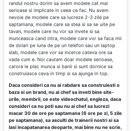
randul nostru dorim sa avem modele cat mai
serioase si implicate in ceea ce fac. Nu avem
nevoie de modele care sa lucreze 2-3 zile pe
saptamana, modele care sa stea si sa se uite pe
tavan, modele care nu vor sa invete si sa
munceasca cand intra, modele care vor sa faca mii
de dolari pe luna de pe un telefon sau un laptop
slab, modele care vor sa incerce cateva ore sa
vada cum e. Noi cautam doar modele serioase,
carora le plac munca si banii si sunt dornice sa
construiasca ceva in timp si sa ajunga in top.
Daca consideri ca nu ai rabdare sa construiesti o
baza si un brand, nu ai chef sa inveti bine site-
urile, membrii, ce este videochatul, engleza, daca
consideri ca nu poti sau nu ai chef sa lucrezi
macar 30 de ore pe saptamana (6 ore pe zi, 5 zile
pe saptamana), sa asculti de trainerii nostri si sa
lasi incapatanarea deoparte, mai bine nu ne scrie,