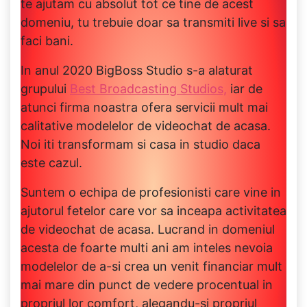
te ajutam cu absolut tot ce tine de acest
domeniu, tu trebuie doar sa transmiti live si sa
faci bani.
In anul 2020 BigBoss Studio s-a alaturat
grupului
Best Broadcasting Studios,
iar de
atunci firma noastra ofera servicii mult mai
calitative modelelor de videochat de acasa.
Noi iti transformam si casa in studio daca
este cazul.
Suntem o echipa de profesionisti care vine in
ajutorul fetelor care vor sa inceapa activitatea
de videochat de acasa. Lucrand in domeniul
acesta de foarte multi ani am inteles nevoia
modelelor de a-si crea un venit financiar mult
mai mare din punct de vedere procentual in
propriul lor comfort, alegandu-si propriul