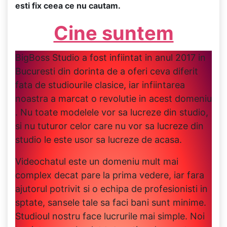
esti fix ceea ce nu cautam.
Cine suntem
BigBoss Studio a fost infiintat in anul 2017 in
Bucuresti din dorinta de a oferi ceva diferit
fata de studiourile clasice, iar infiintarea
noastra a marcat o revolutie in acest domeniu
. Nu toate modelele vor sa lucreze din studio,
si nu tuturor celor care nu vor sa lucreze din
studio le este usor sa lucreze de acasa.
Videochatul este un domeniu mult mai
complex decat pare la prima vedere, iar fara
ajutorul potrivit si o echipa de profesionisti in
sptate, sansele tale sa faci bani sunt minime.
Studioul nostru face lucrurile mai simple. Noi