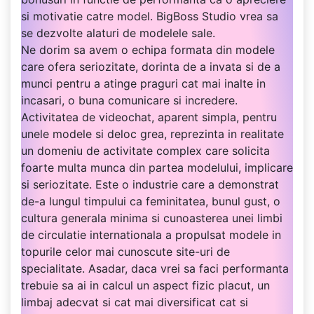
si motivatie catre model. BigBoss Studio vrea sa
se dezvolte alaturi de modelele sale.
Ne dorim sa avem o echipa formata din modele
care ofera seriozitate, dorinta de a invata si de a
munci pentru a atinge praguri cat mai inalte in
incasari, o buna comunicare si incredere.
Activitatea de videochat, aparent simpla, pentru
unele modele si deloc grea, reprezinta in realitate
un domeniu de activitate complex care solicita
foarte multa munca din partea modelului, implicare
si seriozitate. Este o industrie care a demonstrat
de-a lungul timpului ca feminitatea, bunul gust, o
cultura generala minima si cunoasterea unei limbi
de circulatie internationala a propulsat modele in
topurile celor mai cunoscute site-uri de
specialitate. Asadar, daca vrei sa faci performanta
trebuie sa ai in calcul un aspect fizic placut, un
limbaj adecvat si cat mai diversificat cat si