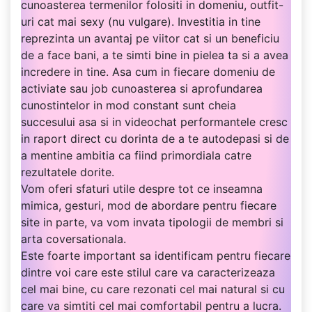
cunoasterea termenilor folositi in domeniu, outfit-
uri cat mai sexy (nu vulgare). Investitia in tine
reprezinta un avantaj pe viitor cat si un beneficiu
de a face bani, a te simti bine in pielea ta si a avea
incredere in tine. Asa cum in fiecare domeniu de
activiate sau job cunoasterea si aprofundarea
cunostintelor in mod constant sunt cheia
succesului asa si in videochat performantele cresc
in raport direct cu dorinta de a te autodepasi si de
a mentine ambitia ca fiind primordiala catre
rezultatele dorite.
Vom oferi sfaturi utile despre tot ce inseamna
mimica, gesturi, mod de abordare pentru fiecare
site in parte, va vom invata tipologii de membri si
arta coversationala.
Este foarte important sa identificam pentru fiecare
dintre voi care este stilul care va caracterizeaza
cel mai bine, cu care rezonati cel mai natural si cu
care va simtiti cel mai comfortabil pentru a lucra.