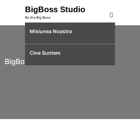
Skip
BigBoss Studio
to
Be the Big Boss
content
Misiunea Noastra
Cine Suntem
BigBoss Studio