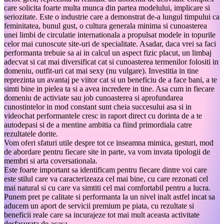
care solicita foarte multa munca din partea modelului, implicare si
seriozitate. Este o industrie care a demonstrat de-a lungul timpului ca
feminitatea, bunul gust, o cultura generala minima si cunoasterea
unei limbi de circulatie internationala a propulsat modele in topurile
celor mai cunoscute site-uri de specialitate. Asadar, daca vrei sa faci
performanta trebuie sa ai in calcul un aspect fizic placut, un limbaj
adecvat si cat mai diversificat cat si cunoasterea termenilor folositi in
domeniu, outfit-uri cat mai sexy (nu vulgare). Investitia in tine
reprezinta un avantaj pe viitor cat si un beneficiu de a face bani, a te
simti bine in pielea ta si a avea incredere in tine. Asa cum in fiecare
domeniu de activiate sau job cunoasterea si aprofundarea
cunostintelor in mod constant sunt cheia succesului asa si in
videochat performantele cresc in raport direct cu dorinta de a te
autodepasi si de a mentine ambitia ca fiind primordiala catre
rezultatele dorite.
Vom oferi sfaturi utile despre tot ce inseamna mimica, gesturi, mod
de abordare pentru fiecare site in parte, va vom invata tipologii de
membri si arta coversationala.
Este foarte important sa identificam pentru fiecare dintre voi care
este stilul care va caracterizeaza cel mai bine, cu care rezonati cel
mai natural si cu care va simtiti cel mai comfortabil pentru a lucra.
Punem pret pe calitate si performanta la un nivel inalt astfel incat sa
aducem un aport de servicii premium pe piata, cu rezultate si
beneficii reale care sa incurajeze tot mai mult aceasta activitate
desfasurata de acasa.