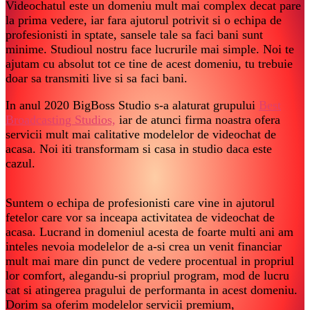
Videochatul este un domeniu mult mai complex decat pare
la prima vedere, iar fara ajutorul potrivit si o echipa de
profesionisti in sptate, sansele tale sa faci bani sunt
minime. Studioul nostru face lucrurile mai simple. Noi te
ajutam cu absolut tot ce tine de acest domeniu, tu trebuie
doar sa transmiti live si sa faci bani.
In anul 2020 BigBoss Studio s-a alaturat grupului
Best
Broadcasting Studios,
iar de atunci firma noastra ofera
servicii mult mai calitative modelelor de videochat de
acasa. Noi iti transformam si casa in studio daca este
cazul.
Suntem o echipa de profesionisti care vine in ajutorul
fetelor care vor sa inceapa activitatea de videochat de
acasa. Lucrand in domeniul acesta de foarte multi ani am
inteles nevoia modelelor de a-si crea un venit financiar
mult mai mare din punct de vedere procentual in propriul
lor comfort, alegandu-si propriul program, mod de lucru
cat si atingerea pragului de performanta in acest domeniu.
Dorim sa oferim modelelor servicii premium,