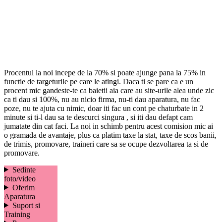
Procentul la noi incepe de la 70% si poate ajunge pana la 75% in
functie de targeturile pe care le atingi. Daca ti se pare ca e un
procent mic gandeste-te ca baietii aia care au site-urile alea unde zic
ca ti dau si 100%, nu au nicio firma, nu-ti dau aparatura, nu fac
poze, nu te ajuta cu nimic, doar iti fac un cont pe chaturbate in 2
minute si ti-l dau sa te descurci singura , si iti dau defapt cam
jumatate din cat faci. La noi in schimb pentru acest comision mic ai
o gramada de avantaje, plus ca platim taxe la stat, taxe de scos banii,
de trimis, promovare, traineri care sa se ocupe dezvoltarea ta si de
promovare.
Sedinte
foto/video
Oferim
Aparatura
Suport si
Training