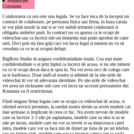
Promovare
Constanta
Colaborarea cu noi este una legala. Se va face inca de la inceput un
contract de colaborare, pe persoana fizica sau firma, in baza caruia
se vor plati taxele la stat si se vor stabili termenii colaborarii si
obligatia ambelor parti. In contract nu va aparea ca te ocupi de
videochat sau ca lucrezi intr-un domeniu mai putin aprobat de catre
unii. Deci poti sta fara griji caci vei lucra legal si nimeni nu va sti
vreodata cu ce te-ai ocupat defapt.
BigBoss Studio iti asigura confidentialitate totala. Cea mai mare
confidentialitate o ai prin faptul ca lucrezi de acasa, si nu stie nimeni
cu ce te ocupi decat daca le spui tu. Nu vei avea zeci de colege care
sa te barfeasca. Doar staff-ul nostru si adminii de la site-urile de
videochat iti vor sti adevarata identitate. Pe site-urile de videochat
vei avea un nickname sub care vei lucra iar accesul persoanelor din
Romania va fi restrictionat.
Fiind singura firma legala care se ocupa cu videochat de acasa, si
oferind servicii premium, la randul nostru dorim sa avem modele cat
mai serioase si implicate in ceea ce fac. Nu avem nevoie de modele
care sa lucreze 2-3 zile pe saptamana, modele care sa stea si sa se
uite pe tavan, modele care nu vor sa invete si sa munceasca cand
intra, modele care vor sa faca mii de dolari pe luna de pe un telefon
sau un laptop slab, modele care vor sa incerce cateva ore sa vada