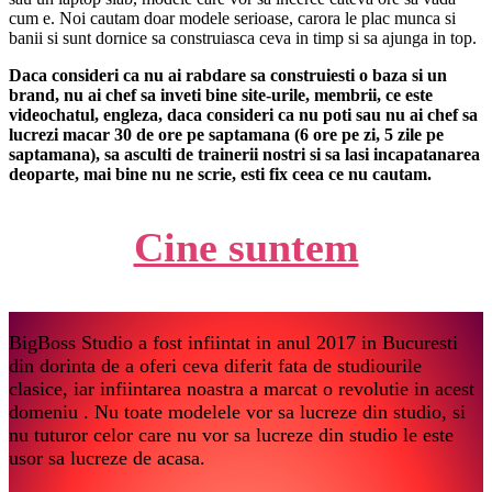
cum e. Noi cautam doar modele serioase, carora le plac munca si
banii si sunt dornice sa construiasca ceva in timp si sa ajunga in top.
Daca consideri ca nu ai rabdare sa construiesti o baza si un
brand, nu ai chef sa inveti bine site-urile, membrii, ce este
videochatul, engleza, daca consideri ca nu poti sau nu ai chef sa
lucrezi macar 30 de ore pe saptamana (6 ore pe zi, 5 zile pe
saptamana), sa asculti de trainerii nostri si sa lasi incapatanarea
deoparte, mai bine nu ne scrie, esti fix ceea ce nu cautam.
Cine suntem
BigBoss Studio a fost infiintat in anul 2017 in Bucuresti
din dorinta de a oferi ceva diferit fata de studiourile
clasice, iar infiintarea noastra a marcat o revolutie in acest
domeniu . Nu toate modelele vor sa lucreze din studio, si
nu tuturor celor care nu vor sa lucreze din studio le este
usor sa lucreze de acasa.