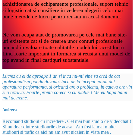
achizitionarea de echipamente profesionale, suport tehnic
si logistic cat si consiliere in vederea alegerii celor mai
bune metode de lucru pentru reusita in acest domeniu.
Ne vom ocupa atat de promovarea pe cele mai bune site-
uri existente cat si de crearea unor conturi profesionale
punand in valoare toate calitatile modelului, acest lucru
fiind foarte important in formarea si reusita unui model de
top avand in final castiguri substantiale.
Lucrez cu ei de aproape 1 an si inca nu-mi vine sa cred de cat
profesionalism pot da dovada. Inca de la inceput mi-au dat
aparatura performanta, si oricand are o problema, in cateva ore vin
si o rezolva. Foarte promti corecti si cu platile ! Mereu baga banii
mai devreme.
Andreea
Recomand studioul cu incredere . Cel mai bun studio de videochat !
Si nu doar dintre studiourile de acasa . Am fost la mai multe
studiouri si trafic ca aici nu am avut nicaieri in viata mea .