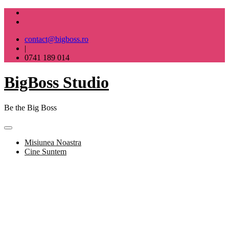
Skip
to
content
contact@bigboss.ro
|
0741 189 014
BigBoss Studio
Be the Big Boss
Misiunea Noastra
Cine Suntem
BigBoss Studio