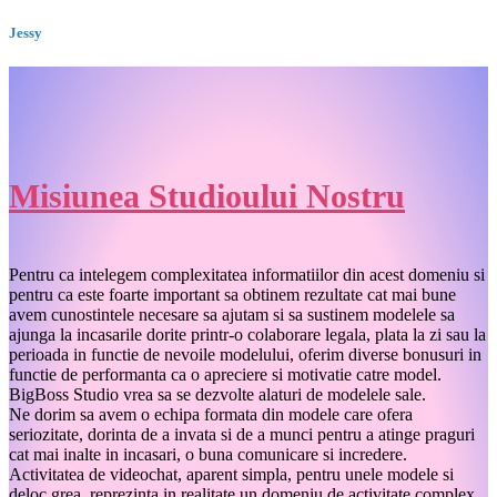
Jessy
Misiunea Studioului Nostru
Pentru ca intelegem complexitatea informatiilor din acest domeniu si
pentru ca este foarte important sa obtinem rezultate cat mai bune
avem cunostintele necesare sa ajutam si sa sustinem modelele sa
ajunga la incasarile dorite printr-o colaborare legala, plata la zi sau la
perioada in functie de nevoile modelului, oferim diverse bonusuri in
functie de performanta ca o apreciere si motivatie catre model.
BigBoss Studio vrea sa se dezvolte alaturi de modelele sale.
Ne dorim sa avem o echipa formata din modele care ofera
seriozitate, dorinta de a invata si de a munci pentru a atinge praguri
cat mai inalte in incasari, o buna comunicare si incredere.
Activitatea de videochat, aparent simpla, pentru unele modele si
deloc grea, reprezinta in realitate un domeniu de activitate complex