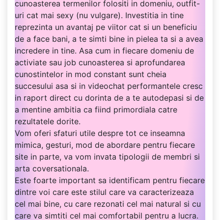
cunoasterea termenilor folositi in domeniu, outfit-
uri cat mai sexy (nu vulgare). Investitia in tine
reprezinta un avantaj pe viitor cat si un beneficiu
de a face bani, a te simti bine in pielea ta si a avea
incredere in tine. Asa cum in fiecare domeniu de
activiate sau job cunoasterea si aprofundarea
cunostintelor in mod constant sunt cheia
succesului asa si in videochat performantele cresc
in raport direct cu dorinta de a te autodepasi si de
a mentine ambitia ca fiind primordiala catre
rezultatele dorite.
Vom oferi sfaturi utile despre tot ce inseamna
mimica, gesturi, mod de abordare pentru fiecare
site in parte, va vom invata tipologii de membri si
arta coversationala.
Este foarte important sa identificam pentru fiecare
dintre voi care este stilul care va caracterizeaza
cel mai bine, cu care rezonati cel mai natural si cu
care va simtiti cel mai comfortabil pentru a lucra.