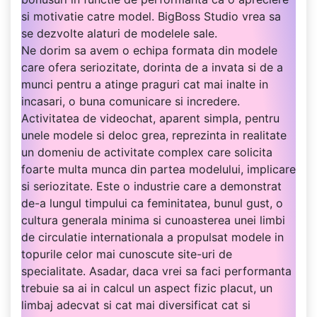
si motivatie catre model. BigBoss Studio vrea sa
se dezvolte alaturi de modelele sale.
Ne dorim sa avem o echipa formata din modele
care ofera seriozitate, dorinta de a invata si de a
munci pentru a atinge praguri cat mai inalte in
incasari, o buna comunicare si incredere.
Activitatea de videochat, aparent simpla, pentru
unele modele si deloc grea, reprezinta in realitate
un domeniu de activitate complex care solicita
foarte multa munca din partea modelului, implicare
si seriozitate. Este o industrie care a demonstrat
de-a lungul timpului ca feminitatea, bunul gust, o
cultura generala minima si cunoasterea unei limbi
de circulatie internationala a propulsat modele in
topurile celor mai cunoscute site-uri de
specialitate. Asadar, daca vrei sa faci performanta
trebuie sa ai in calcul un aspect fizic placut, un
limbaj adecvat si cat mai diversificat cat si