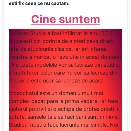
esti fix ceea ce nu cautam.
Cine suntem
BigBoss Studio a fost infiintat in anul 2017 in
Bucuresti din dorinta de a oferi ceva diferit
fata de studiourile clasice, iar infiintarea
noastra a marcat o revolutie in acest domeniu
. Nu toate modelele vor sa lucreze din studio,
si nu tuturor celor care nu vor sa lucreze din
studio le este usor sa lucreze de acasa.
Videochatul este un domeniu mult mai
complex decat pare la prima vedere, iar fara
ajutorul potrivit si o echipa de profesionisti in
sptate, sansele tale sa faci bani sunt minime.
Studioul nostru face lucrurile mai simple. Noi