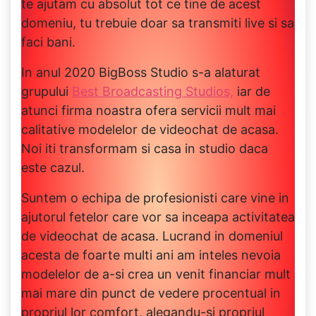
te ajutam cu absolut tot ce tine de acest
domeniu, tu trebuie doar sa transmiti live si sa
faci bani.
In anul 2020 BigBoss Studio s-a alaturat
grupului
Best Broadcasting Studios,
iar de
atunci firma noastra ofera servicii mult mai
calitative modelelor de videochat de acasa.
Noi iti transformam si casa in studio daca
este cazul.
Suntem o echipa de profesionisti care vine in
ajutorul fetelor care vor sa inceapa activitatea
de videochat de acasa. Lucrand in domeniul
acesta de foarte multi ani am inteles nevoia
modelelor de a-si crea un venit financiar mult
mai mare din punct de vedere procentual in
propriul lor comfort, alegandu-si propriul