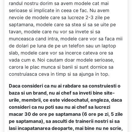
randul nostru dorim sa avem modele cat mai
serioase si implicate in ceea ce fac. Nu avem
nevoie de modele care sa lucreze 2-3 zile pe
saptamana, modele care sa stea si sa se uite pe
tavan, modele care nu vor sa invete si sa
munceasca cand intra, modele care vor sa faca mii
de dolari pe luna de pe un telefon sau un laptop
slab, modele care vor sa incerce cateva ore sa
vada cum e. Noi cautam doar modele serioase,
carora le plac munca si banii si sunt dornice sa
construiasca ceva in timp si sa ajunga in top.
Daca consideri ca nu ai rabdare sa construiesti o
baza si un brand, nu ai chef sa inveti bine site-
urile, membrii, ce este videochatul, engleza, daca
consideri ca nu poti sau nu ai chef sa lucrezi
macar 30 de ore pe saptamana (6 ore pe zi, 5 zile
pe saptamana), sa asculti de trainerii nostri si sa
lasi incapatanarea deoparte, mai bine nu ne scrie,