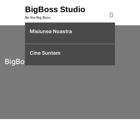
Skip
BigBoss Studio
to
Be the Big Boss
content
Misiunea Noastra
Cine Suntem
BigBoss Studio