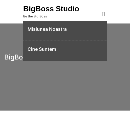
Skip
BigBoss Studio
to
Be the Big Boss
content
Misiunea Noastra
Cine Suntem
BigBoss Studio