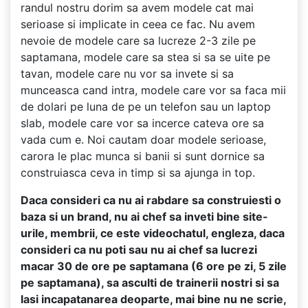
randul nostru dorim sa avem modele cat mai
serioase si implicate in ceea ce fac. Nu avem
nevoie de modele care sa lucreze 2-3 zile pe
saptamana, modele care sa stea si sa se uite pe
tavan, modele care nu vor sa invete si sa
munceasca cand intra, modele care vor sa faca mii
de dolari pe luna de pe un telefon sau un laptop
slab, modele care vor sa incerce cateva ore sa
vada cum e. Noi cautam doar modele serioase,
carora le plac munca si banii si sunt dornice sa
construiasca ceva in timp si sa ajunga in top.
Daca consideri ca nu ai rabdare sa construiesti o
baza si un brand, nu ai chef sa inveti bine site-
urile, membrii, ce este videochatul, engleza, daca
consideri ca nu poti sau nu ai chef sa lucrezi
macar 30 de ore pe saptamana (6 ore pe zi, 5 zile
pe saptamana), sa asculti de trainerii nostri si sa
lasi incapatanarea deoparte, mai bine nu ne scrie,