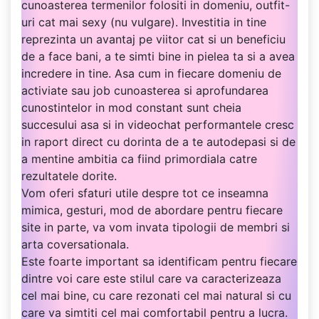
cunoasterea termenilor folositi in domeniu, outfit-
uri cat mai sexy (nu vulgare). Investitia in tine
reprezinta un avantaj pe viitor cat si un beneficiu
de a face bani, a te simti bine in pielea ta si a avea
incredere in tine. Asa cum in fiecare domeniu de
activiate sau job cunoasterea si aprofundarea
cunostintelor in mod constant sunt cheia
succesului asa si in videochat performantele cresc
in raport direct cu dorinta de a te autodepasi si de
a mentine ambitia ca fiind primordiala catre
rezultatele dorite.
Vom oferi sfaturi utile despre tot ce inseamna
mimica, gesturi, mod de abordare pentru fiecare
site in parte, va vom invata tipologii de membri si
arta coversationala.
Este foarte important sa identificam pentru fiecare
dintre voi care este stilul care va caracterizeaza
cel mai bine, cu care rezonati cel mai natural si cu
care va simtiti cel mai comfortabil pentru a lucra.