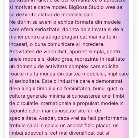
si motivatie catre model. BigBoss Studio vrea sa
se dezvolte alaturi de modelele sale.
Ne dorim sa avem o echipa formata din modele
care ofera seriozitate, dorinta de a invata si de a
munci pentru a atinge praguri cat mai inalte in
incasari, o buna comunicare si incredere.
Activitatea de videochat, aparent simpla, pentru
unele modele si deloc grea, reprezinta in realitate
un domeniu de activitate complex care solicita
foarte multa munca din partea modelului, implicare
si seriozitate. Este o industrie care a demonstrat
de-a lungul timpului ca feminitatea, bunul gust, o
cultura generala minima si cunoasterea unei limbi
de circulatie internationala a propulsat modele in
topurile celor mai cunoscute site-uri de
specialitate. Asadar, daca vrei sa faci performanta
trebuie sa ai in calcul un aspect fizic placut, un
limbaj adecvat si cat mai diversificat cat si