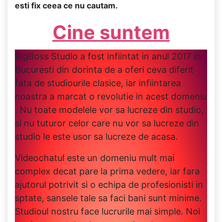
esti fix ceea ce nu cautam.
Cine suntem
BigBoss Studio a fost infiintat in anul 2017 in
Bucuresti din dorinta de a oferi ceva diferit
fata de studiourile clasice, iar infiintarea
noastra a marcat o revolutie in acest domeniu
. Nu toate modelele vor sa lucreze din studio,
si nu tuturor celor care nu vor sa lucreze din
studio le este usor sa lucreze de acasa.
Videochatul este un domeniu mult mai
complex decat pare la prima vedere, iar fara
ajutorul potrivit si o echipa de profesionisti in
sptate, sansele tale sa faci bani sunt minime.
Studioul nostru face lucrurile mai simple. Noi