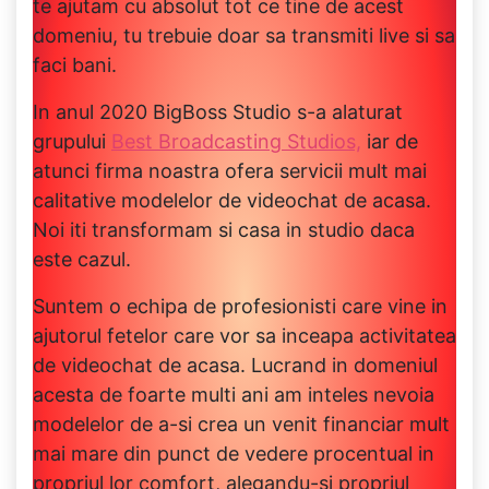
te ajutam cu absolut tot ce tine de acest
domeniu, tu trebuie doar sa transmiti live si sa
faci bani.
In anul 2020 BigBoss Studio s-a alaturat
grupului
Best Broadcasting Studios,
iar de
atunci firma noastra ofera servicii mult mai
calitative modelelor de videochat de acasa.
Noi iti transformam si casa in studio daca
este cazul.
Suntem o echipa de profesionisti care vine in
ajutorul fetelor care vor sa inceapa activitatea
de videochat de acasa. Lucrand in domeniul
acesta de foarte multi ani am inteles nevoia
modelelor de a-si crea un venit financiar mult
mai mare din punct de vedere procentual in
propriul lor comfort, alegandu-si propriul