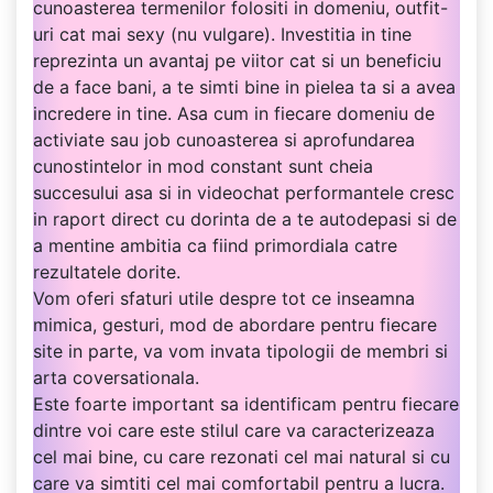
cunoasterea termenilor folositi in domeniu, outfit-
uri cat mai sexy (nu vulgare). Investitia in tine
reprezinta un avantaj pe viitor cat si un beneficiu
de a face bani, a te simti bine in pielea ta si a avea
incredere in tine. Asa cum in fiecare domeniu de
activiate sau job cunoasterea si aprofundarea
cunostintelor in mod constant sunt cheia
succesului asa si in videochat performantele cresc
in raport direct cu dorinta de a te autodepasi si de
a mentine ambitia ca fiind primordiala catre
rezultatele dorite.
Vom oferi sfaturi utile despre tot ce inseamna
mimica, gesturi, mod de abordare pentru fiecare
site in parte, va vom invata tipologii de membri si
arta coversationala.
Este foarte important sa identificam pentru fiecare
dintre voi care este stilul care va caracterizeaza
cel mai bine, cu care rezonati cel mai natural si cu
care va simtiti cel mai comfortabil pentru a lucra.