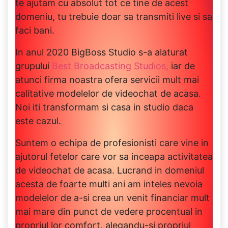
te ajutam cu absolut tot ce tine de acest
domeniu, tu trebuie doar sa transmiti live si sa
faci bani.
In anul 2020 BigBoss Studio s-a alaturat
grupului
Best Broadcasting Studios,
iar de
atunci firma noastra ofera servicii mult mai
calitative modelelor de videochat de acasa.
Noi iti transformam si casa in studio daca
este cazul.
Suntem o echipa de profesionisti care vine in
ajutorul fetelor care vor sa inceapa activitatea
de videochat de acasa. Lucrand in domeniul
acesta de foarte multi ani am inteles nevoia
modelelor de a-si crea un venit financiar mult
mai mare din punct de vedere procentual in
propriul lor comfort, alegandu-si propriul