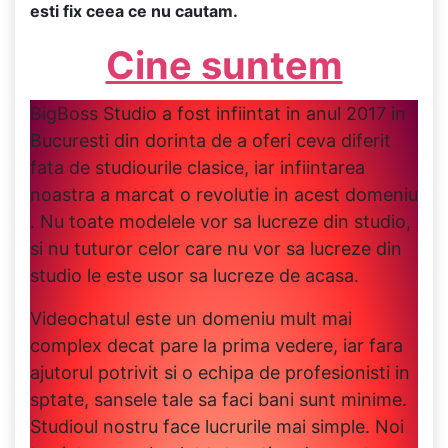
esti fix ceea ce nu cautam.
Cine suntem
BigBoss Studio a fost infiintat in anul 2017 in
Bucuresti din dorinta de a oferi ceva diferit
fata de studiourile clasice, iar infiintarea
noastra a marcat o revolutie in acest domeniu
. Nu toate modelele vor sa lucreze din studio,
si nu tuturor celor care nu vor sa lucreze din
studio le este usor sa lucreze de acasa.
Videochatul este un domeniu mult mai
complex decat pare la prima vedere, iar fara
ajutorul potrivit si o echipa de profesionisti in
sptate, sansele tale sa faci bani sunt minime.
Studioul nostru face lucrurile mai simple. Noi