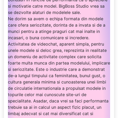
si motivatie catre model. BigBoss Studio vrea sa
se dezvolte alaturi de modelele sale.
Ne dorim sa avem o echipa formata din modele
care ofera seriozitate, dorinta de a invata si de a
munci pentru a atinge praguri cat mai inalte in
incasari, o buna comunicare si incredere.
Activitatea de videochat, aparent simpla, pentru
unele modele si deloc grea, reprezinta in realitate
un domeniu de activitate complex care solicita
foarte multa munca din partea modelului, implicare
si seriozitate. Este o industrie care a demonstrat
de-a lungul timpului ca feminitatea, bunul gust, o
cultura generala minima si cunoasterea unei limbi
de circulatie internationala a propulsat modele in
topurile celor mai cunoscute site-uri de
specialitate. Asadar, daca vrei sa faci performanta
trebuie sa ai in calcul un aspect fizic placut, un
limbaj adecvat si cat mai diversificat cat si