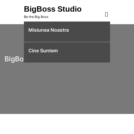
Skip
BigBoss Studio
to
Be the Big Boss
content
Misiunea Noastra
Cine Suntem
BigBoss Studio