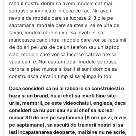
randul nostru dorim sa avem modele cat mai
serioase si implicate in ceea ce fac. Nu avem
nevoie de modele care sa lucreze 2-3 zile pe
saptamana, modele care sa stea si sa se uite pe
tavan, modele care nu vor sa invete si sa
munceasca cand intra, modele care vor sa faca mii
de dolari pe luna de pe un telefon sau un laptop
slab, modele care vor sa incerce cateva ore sa
vada cum e. Noi cautam doar modele serioase,
carora le plac munca si banii si sunt dornice sa
construiasca ceva in timp si sa ajunga in top.
Daca consideri ca nu ai rabdare sa construiesti o
baza si un brand, nu ai chef sa inveti bine site-
urile, membrii, ce este videochatul, engleza, daca
consideri ca nu poti sau nu ai chef sa lucrezi
macar 30 de ore pe saptamana (6 ore pe zi, 5 zile
pe saptamana), sa asculti de trainerii nostri si sa
lasi incapatanarea deoparte, mai bine nu ne scrie,