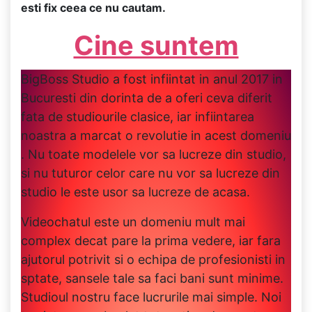
esti fix ceea ce nu cautam.
Cine suntem
BigBoss Studio a fost infiintat in anul 2017 in
Bucuresti din dorinta de a oferi ceva diferit
fata de studiourile clasice, iar infiintarea
noastra a marcat o revolutie in acest domeniu
. Nu toate modelele vor sa lucreze din studio,
si nu tuturor celor care nu vor sa lucreze din
studio le este usor sa lucreze de acasa.
Videochatul este un domeniu mult mai
complex decat pare la prima vedere, iar fara
ajutorul potrivit si o echipa de profesionisti in
sptate, sansele tale sa faci bani sunt minime.
Studioul nostru face lucrurile mai simple. Noi