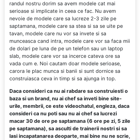
randul nostru dorim sa avem modele cat mai
serioase si implicate in ceea ce fac. Nu avem
nevoie de modele care sa lucreze 2-3 zile pe
saptamana, modele care sa stea si sa se uite pe
tavan, modele care nu vor sa invete si sa
munceasca cand intra, modele care vor sa faca mii
de dolari pe luna de pe un telefon sau un laptop
slab, modele care vor sa incerce cateva ore sa
vada cum e. Noi cautam doar modele serioase,
carora le plac munca si banii si sunt dornice sa
construiasca ceva in timp si sa ajunga in top.
Daca consideri ca nu ai rabdare sa construiesti o
baza si un brand, nu ai chef sa inveti bine site-
urile, membrii, ce este videochatul, engleza, daca
consideri ca nu poti sau nu ai chef sa lucrezi
macar 30 de ore pe saptamana (6 ore pe zi, 5 zile
pe saptamana), sa asculti de trainerii nostri si sa
lasi incapatanarea deoparte, mai bine nu ne scrie,