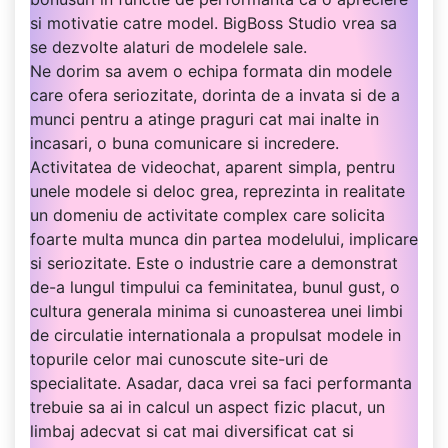
si motivatie catre model. BigBoss Studio vrea sa
se dezvolte alaturi de modelele sale.
Ne dorim sa avem o echipa formata din modele
care ofera seriozitate, dorinta de a invata si de a
munci pentru a atinge praguri cat mai inalte in
incasari, o buna comunicare si incredere.
Activitatea de videochat, aparent simpla, pentru
unele modele si deloc grea, reprezinta in realitate
un domeniu de activitate complex care solicita
foarte multa munca din partea modelului, implicare
si seriozitate. Este o industrie care a demonstrat
de-a lungul timpului ca feminitatea, bunul gust, o
cultura generala minima si cunoasterea unei limbi
de circulatie internationala a propulsat modele in
topurile celor mai cunoscute site-uri de
specialitate. Asadar, daca vrei sa faci performanta
trebuie sa ai in calcul un aspect fizic placut, un
limbaj adecvat si cat mai diversificat cat si