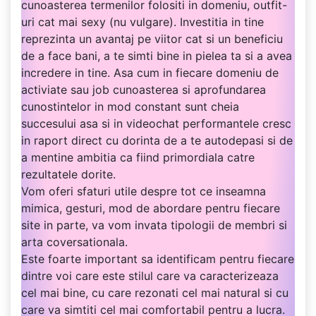
cunoasterea termenilor folositi in domeniu, outfit-
uri cat mai sexy (nu vulgare). Investitia in tine
reprezinta un avantaj pe viitor cat si un beneficiu
de a face bani, a te simti bine in pielea ta si a avea
incredere in tine. Asa cum in fiecare domeniu de
activiate sau job cunoasterea si aprofundarea
cunostintelor in mod constant sunt cheia
succesului asa si in videochat performantele cresc
in raport direct cu dorinta de a te autodepasi si de
a mentine ambitia ca fiind primordiala catre
rezultatele dorite.
Vom oferi sfaturi utile despre tot ce inseamna
mimica, gesturi, mod de abordare pentru fiecare
site in parte, va vom invata tipologii de membri si
arta coversationala.
Este foarte important sa identificam pentru fiecare
dintre voi care este stilul care va caracterizeaza
cel mai bine, cu care rezonati cel mai natural si cu
care va simtiti cel mai comfortabil pentru a lucra.