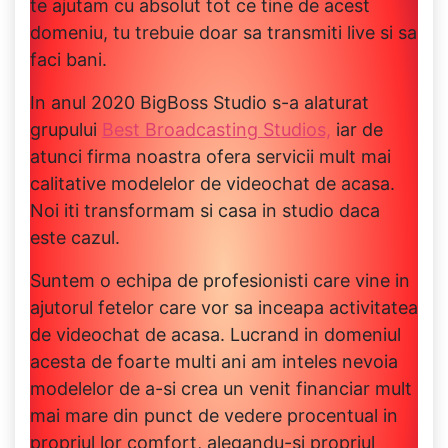
te ajutam cu absolut tot ce tine de acest
domeniu, tu trebuie doar sa transmiti live si sa
faci bani.
In anul 2020 BigBoss Studio s-a alaturat
grupului
Best Broadcasting Studios,
iar de
atunci firma noastra ofera servicii mult mai
calitative modelelor de videochat de acasa.
Noi iti transformam si casa in studio daca
este cazul.
Suntem o echipa de profesionisti care vine in
ajutorul fetelor care vor sa inceapa activitatea
de videochat de acasa. Lucrand in domeniul
acesta de foarte multi ani am inteles nevoia
modelelor de a-si crea un venit financiar mult
mai mare din punct de vedere procentual in
propriul lor comfort, alegandu-si propriul