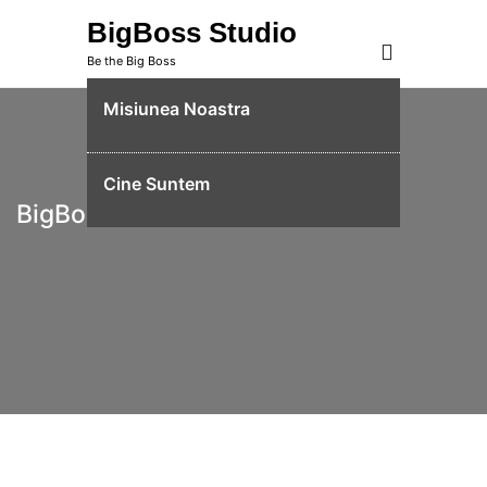
Skip
BigBoss Studio
to
Be the Big Boss
content
Misiunea Noastra
Cine Suntem
BigBoss Studio