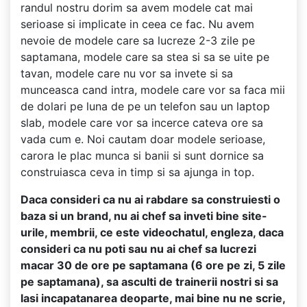
randul nostru dorim sa avem modele cat mai
serioase si implicate in ceea ce fac. Nu avem
nevoie de modele care sa lucreze 2-3 zile pe
saptamana, modele care sa stea si sa se uite pe
tavan, modele care nu vor sa invete si sa
munceasca cand intra, modele care vor sa faca mii
de dolari pe luna de pe un telefon sau un laptop
slab, modele care vor sa incerce cateva ore sa
vada cum e. Noi cautam doar modele serioase,
carora le plac munca si banii si sunt dornice sa
construiasca ceva in timp si sa ajunga in top.
Daca consideri ca nu ai rabdare sa construiesti o
baza si un brand, nu ai chef sa inveti bine site-
urile, membrii, ce este videochatul, engleza, daca
consideri ca nu poti sau nu ai chef sa lucrezi
macar 30 de ore pe saptamana (6 ore pe zi, 5 zile
pe saptamana), sa asculti de trainerii nostri si sa
lasi incapatanarea deoparte, mai bine nu ne scrie,