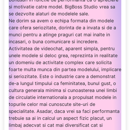
si motivatie catre model. BigBoss Studio vrea sa
se dezvolte alaturi de modelele sale.
Ne dorim sa avem o echipa formata din modele
care ofera seriozitate, dorinta de a invata si de a
munci pentru a atinge praguri cat mai inalte in
incasari, o buna comunicare si incredere.
Activitatea de videochat, aparent simpla, pentru
unele modele si deloc grea, reprezinta in realitate
un domeniu de activitate complex care solicita
foarte multa munca din partea modelului, implicare
si seriozitate. Este o industrie care a demonstrat
de-a lungul timpului ca feminitatea, bunul gust, o
cultura generala minima si cunoasterea unei limbi
de circulatie internationala a propulsat modele in
topurile celor mai cunoscute site-uri de
specialitate. Asadar, daca vrei sa faci performanta
trebuie sa ai in calcul un aspect fizic placut, un
limbaj adecvat si cat mai diversificat cat si