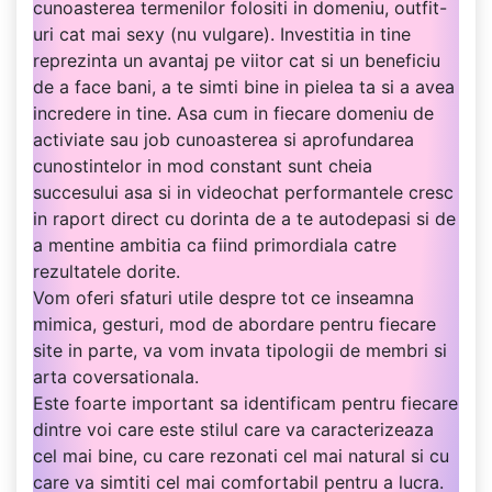
cunoasterea termenilor folositi in domeniu, outfit-
uri cat mai sexy (nu vulgare). Investitia in tine
reprezinta un avantaj pe viitor cat si un beneficiu
de a face bani, a te simti bine in pielea ta si a avea
incredere in tine. Asa cum in fiecare domeniu de
activiate sau job cunoasterea si aprofundarea
cunostintelor in mod constant sunt cheia
succesului asa si in videochat performantele cresc
in raport direct cu dorinta de a te autodepasi si de
a mentine ambitia ca fiind primordiala catre
rezultatele dorite.
Vom oferi sfaturi utile despre tot ce inseamna
mimica, gesturi, mod de abordare pentru fiecare
site in parte, va vom invata tipologii de membri si
arta coversationala.
Este foarte important sa identificam pentru fiecare
dintre voi care este stilul care va caracterizeaza
cel mai bine, cu care rezonati cel mai natural si cu
care va simtiti cel mai comfortabil pentru a lucra.