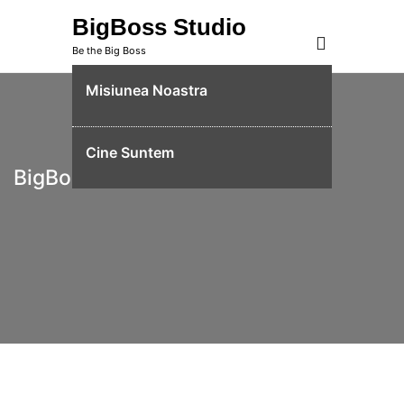
Skip
BigBoss Studio
to
Be the Big Boss
content
Misiunea Noastra
Cine Suntem
BigBoss Studio