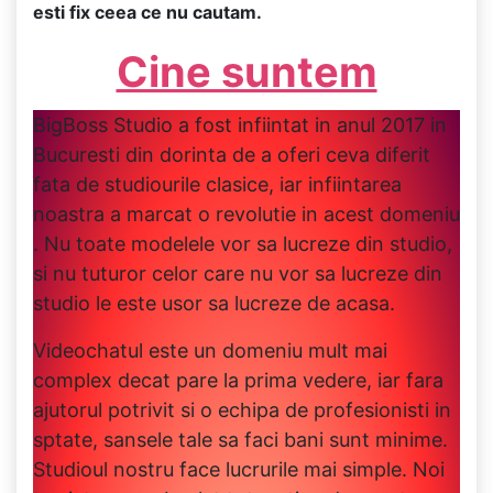
esti fix ceea ce nu cautam.
Cine suntem
BigBoss Studio a fost infiintat in anul 2017 in
Bucuresti din dorinta de a oferi ceva diferit
fata de studiourile clasice, iar infiintarea
noastra a marcat o revolutie in acest domeniu
. Nu toate modelele vor sa lucreze din studio,
si nu tuturor celor care nu vor sa lucreze din
studio le este usor sa lucreze de acasa.
Videochatul este un domeniu mult mai
complex decat pare la prima vedere, iar fara
ajutorul potrivit si o echipa de profesionisti in
sptate, sansele tale sa faci bani sunt minime.
Studioul nostru face lucrurile mai simple. Noi