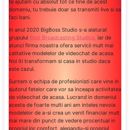
te ajutam cu absolut tot ce tine de acest
domeniu, tu trebuie doar sa transmiti live si sa
faci bani.
In anul 2020 BigBoss Studio s-a alaturat
grupului
Best Broadcasting Studios,
iar de
atunci firma noastra ofera servicii mult mai
calitative modelelor de videochat de acasa.
Noi iti transformam si casa in studio daca
este cazul.
Suntem o echipa de profesionisti care vine in
ajutorul fetelor care vor sa inceapa activitatea
de videochat de acasa. Lucrand in domeniul
acesta de foarte multi ani am inteles nevoia
modelelor de a-si crea un venit financiar mult
mai mare din punct de vedere procentual in
propriul lor comfort, alegandu-si propriul