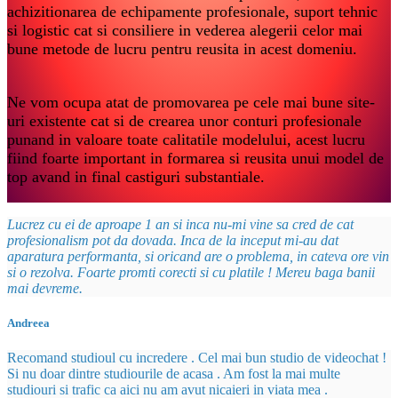
achizitionarea de echipamente profesionale, suport tehnic
si logistic cat si consiliere in vederea alegerii celor mai
bune metode de lucru pentru reusita in acest domeniu.
Ne vom ocupa atat de promovarea pe cele mai bune site-
uri existente cat si de crearea unor conturi profesionale
punand in valoare toate calitatile modelului, acest lucru
fiind foarte important in formarea si reusita unui model de
top avand in final castiguri substantiale.
Lucrez cu ei de aproape 1 an si inca nu-mi vine sa cred de cat
profesionalism pot da dovada. Inca de la inceput mi-au dat
aparatura performanta, si oricand are o problema, in cateva ore vin
si o rezolva. Foarte promti corecti si cu platile ! Mereu baga banii
mai devreme.
Andreea
Recomand studioul cu incredere . Cel mai bun studio de videochat !
Si nu doar dintre studiourile de acasa . Am fost la mai multe
studiouri si trafic ca aici nu am avut nicaieri in viata mea .