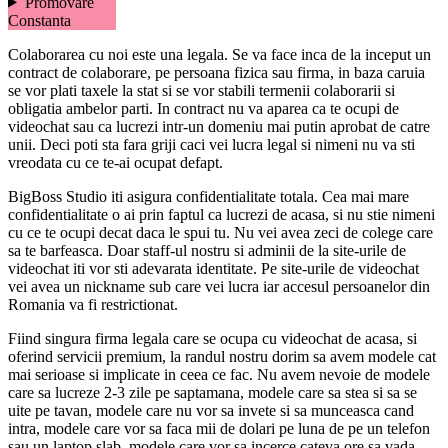
Promovare
Constanta
Colaborarea cu noi este una legala. Se va face inca de la inceput un
contract de colaborare, pe persoana fizica sau firma, in baza caruia
se vor plati taxele la stat si se vor stabili termenii colaborarii si
obligatia ambelor parti. In contract nu va aparea ca te ocupi de
videochat sau ca lucrezi intr-un domeniu mai putin aprobat de catre
unii. Deci poti sta fara griji caci vei lucra legal si nimeni nu va sti
vreodata cu ce te-ai ocupat defapt.
BigBoss Studio iti asigura confidentialitate totala. Cea mai mare
confidentialitate o ai prin faptul ca lucrezi de acasa, si nu stie nimeni
cu ce te ocupi decat daca le spui tu. Nu vei avea zeci de colege care
sa te barfeasca. Doar staff-ul nostru si adminii de la site-urile de
videochat iti vor sti adevarata identitate. Pe site-urile de videochat
vei avea un nickname sub care vei lucra iar accesul persoanelor din
Romania va fi restrictionat.
Fiind singura firma legala care se ocupa cu videochat de acasa, si
oferind servicii premium, la randul nostru dorim sa avem modele cat
mai serioase si implicate in ceea ce fac. Nu avem nevoie de modele
care sa lucreze 2-3 zile pe saptamana, modele care sa stea si sa se
uite pe tavan, modele care nu vor sa invete si sa munceasca cand
intra, modele care vor sa faca mii de dolari pe luna de pe un telefon
sau un laptop slab, modele care vor sa incerce cateva ore sa vada