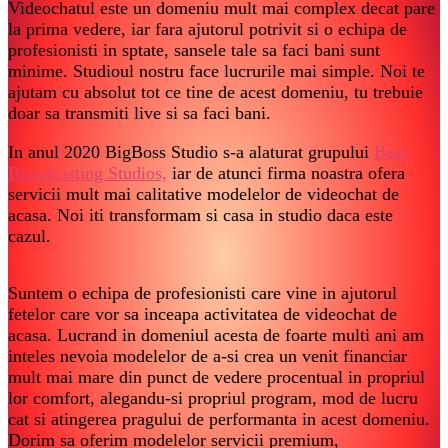
Videochatul este un domeniu mult mai complex decat pare
la prima vedere, iar fara ajutorul potrivit si o echipa de
profesionisti in sptate, sansele tale sa faci bani sunt
minime. Studioul nostru face lucrurile mai simple. Noi te
ajutam cu absolut tot ce tine de acest domeniu, tu trebuie
doar sa transmiti live si sa faci bani.
In anul 2020 BigBoss Studio s-a alaturat grupului
Best
Broadcasting Studios,
iar de atunci firma noastra ofera
servicii mult mai calitative modelelor de videochat de
acasa. Noi iti transformam si casa in studio daca este
cazul.
Suntem o echipa de profesionisti care vine in ajutorul
fetelor care vor sa inceapa activitatea de videochat de
acasa. Lucrand in domeniul acesta de foarte multi ani am
inteles nevoia modelelor de a-si crea un venit financiar
mult mai mare din punct de vedere procentual in propriul
lor comfort, alegandu-si propriul program, mod de lucru
cat si atingerea pragului de performanta in acest domeniu.
Dorim sa oferim modelelor servicii premium,