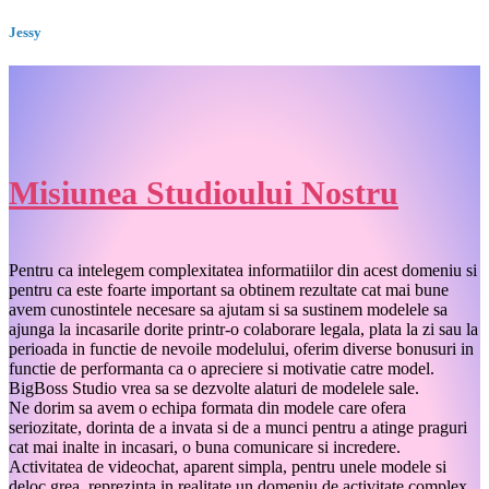
Jessy
Misiunea Studioului Nostru
Pentru ca intelegem complexitatea informatiilor din acest domeniu si
pentru ca este foarte important sa obtinem rezultate cat mai bune
avem cunostintele necesare sa ajutam si sa sustinem modelele sa
ajunga la incasarile dorite printr-o colaborare legala, plata la zi sau la
perioada in functie de nevoile modelului, oferim diverse bonusuri in
functie de performanta ca o apreciere si motivatie catre model.
BigBoss Studio vrea sa se dezvolte alaturi de modelele sale.
Ne dorim sa avem o echipa formata din modele care ofera
seriozitate, dorinta de a invata si de a munci pentru a atinge praguri
cat mai inalte in incasari, o buna comunicare si incredere.
Activitatea de videochat, aparent simpla, pentru unele modele si
deloc grea, reprezinta in realitate un domeniu de activitate complex