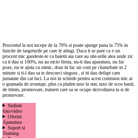
Procentul la noi incepe de la 70% si poate ajunge pana la 75% in
functie de targeturile pe care le atingi. Daca ti se pare ca e un
procent mic gandeste-te ca baietii aia care au site-urile alea unde zic
ca ti dau si 100%, nu au nicio firma, nu-ti dau aparatura, nu fac
poze, nu te ajuta cu nimic, doar iti fac un cont pe chaturbate in 2
minute si ti-l dau sa te descurci singura , si iti dau defapt cam
jumatate din cat faci. La noi in schimb pentru acest comision mic ai
o gramada de avantaje, plus ca platim taxe la stat, taxe de scos banii,
de trimis, promovare, traineri care sa se ocupe dezvoltarea ta si de
promovare.
Sedinte
foto/video
Oferim
Aparatura
Suport si
Training