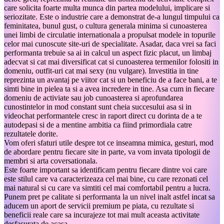
care solicita foarte multa munca din partea modelului, implicare si
seriozitate. Este o industrie care a demonstrat de-a lungul timpului ca
feminitatea, bunul gust, o cultura generala minima si cunoasterea
unei limbi de circulatie internationala a propulsat modele in topurile
celor mai cunoscute site-uri de specialitate. Asadar, daca vrei sa faci
performanta trebuie sa ai in calcul un aspect fizic placut, un limbaj
adecvat si cat mai diversificat cat si cunoasterea termenilor folositi in
domeniu, outfit-uri cat mai sexy (nu vulgare). Investitia in tine
reprezinta un avantaj pe viitor cat si un beneficiu de a face bani, a te
simti bine in pielea ta si a avea incredere in tine. Asa cum in fiecare
domeniu de activiate sau job cunoasterea si aprofundarea
cunostintelor in mod constant sunt cheia succesului asa si in
videochat performantele cresc in raport direct cu dorinta de a te
autodepasi si de a mentine ambitia ca fiind primordiala catre
rezultatele dorite.
Vom oferi sfaturi utile despre tot ce inseamna mimica, gesturi, mod
de abordare pentru fiecare site in parte, va vom invata tipologii de
membri si arta coversationala.
Este foarte important sa identificam pentru fiecare dintre voi care
este stilul care va caracterizeaza cel mai bine, cu care rezonati cel
mai natural si cu care va simtiti cel mai comfortabil pentru a lucra.
Punem pret pe calitate si performanta la un nivel inalt astfel incat sa
aducem un aport de servicii premium pe piata, cu rezultate si
beneficii reale care sa incurajeze tot mai mult aceasta activitate
desfasurata de acasa.