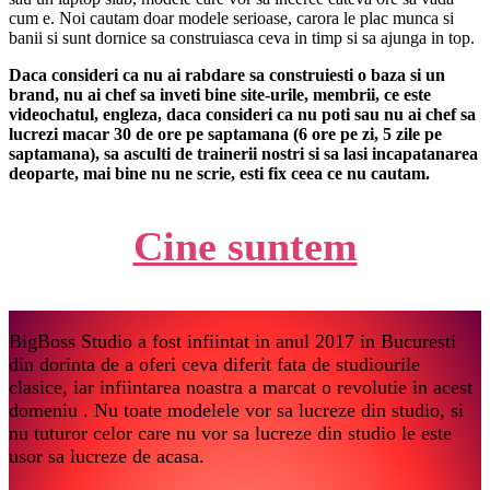
cum e. Noi cautam doar modele serioase, carora le plac munca si
banii si sunt dornice sa construiasca ceva in timp si sa ajunga in top.
Daca consideri ca nu ai rabdare sa construiesti o baza si un
brand, nu ai chef sa inveti bine site-urile, membrii, ce este
videochatul, engleza, daca consideri ca nu poti sau nu ai chef sa
lucrezi macar 30 de ore pe saptamana (6 ore pe zi, 5 zile pe
saptamana), sa asculti de trainerii nostri si sa lasi incapatanarea
deoparte, mai bine nu ne scrie, esti fix ceea ce nu cautam.
Cine suntem
BigBoss Studio a fost infiintat in anul 2017 in Bucuresti
din dorinta de a oferi ceva diferit fata de studiourile
clasice, iar infiintarea noastra a marcat o revolutie in acest
domeniu . Nu toate modelele vor sa lucreze din studio, si
nu tuturor celor care nu vor sa lucreze din studio le este
usor sa lucreze de acasa.