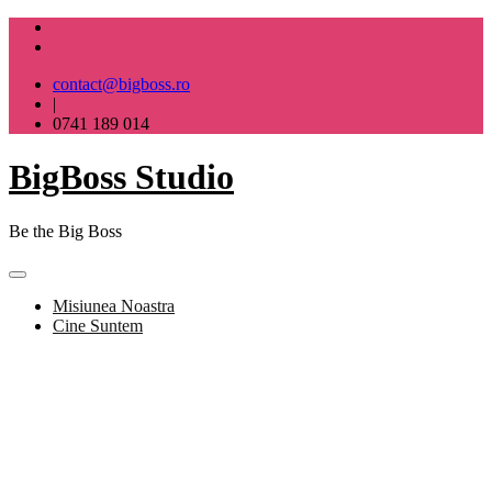
Skip
to
content
contact@bigboss.ro
|
0741 189 014
BigBoss Studio
Be the Big Boss
Misiunea Noastra
Cine Suntem
BigBoss Studio