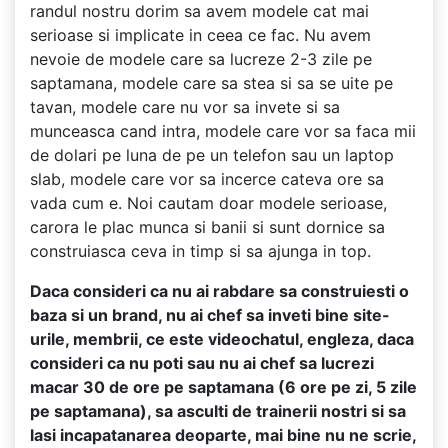
randul nostru dorim sa avem modele cat mai
serioase si implicate in ceea ce fac. Nu avem
nevoie de modele care sa lucreze 2-3 zile pe
saptamana, modele care sa stea si sa se uite pe
tavan, modele care nu vor sa invete si sa
munceasca cand intra, modele care vor sa faca mii
de dolari pe luna de pe un telefon sau un laptop
slab, modele care vor sa incerce cateva ore sa
vada cum e. Noi cautam doar modele serioase,
carora le plac munca si banii si sunt dornice sa
construiasca ceva in timp si sa ajunga in top.
Daca consideri ca nu ai rabdare sa construiesti o
baza si un brand, nu ai chef sa inveti bine site-
urile, membrii, ce este videochatul, engleza, daca
consideri ca nu poti sau nu ai chef sa lucrezi
macar 30 de ore pe saptamana (6 ore pe zi, 5 zile
pe saptamana), sa asculti de trainerii nostri si sa
lasi incapatanarea deoparte, mai bine nu ne scrie,