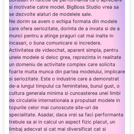
si motivatie catre model. BigBoss Studio vrea sa
se dezvolte alaturi de modelele sale.
Ne dorim sa avem o echipa formata din modele
care ofera seriozitate, dorinta de a invata si de a
munci pentru a atinge praguri cat mai inalte in
incasari, o buna comunicare si incredere.
Activitatea de videochat, aparent simpla, pentru
unele modele si deloc grea, reprezinta in realitate
un domeniu de activitate complex care solicita
foarte multa munca din partea modelului, implicare
si seriozitate. Este o industrie care a demonstrat
de-a lungul timpului ca feminitatea, bunul gust, o
cultura generala minima si cunoasterea unei limbi
de circulatie internationala a propulsat modele in
topurile celor mai cunoscute site-uri de
specialitate. Asadar, daca vrei sa faci performanta
trebuie sa ai in calcul un aspect fizic placut, un
limbaj adecvat si cat mai diversificat cat si