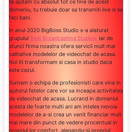
te ajutam cu absolut tot ce tine de acest
domeniu, tu trebuie doar sa transmiti live si sa
faci bani.
In anul 2020 BigBoss Studio s-a alaturat
grupului
Best Broadcasting Studios,
iar de
atunci firma noastra ofera servicii mult mai
calitative modelelor de videochat de acasa.
Noi iti transformam si casa in studio daca
este cazul.
Suntem o echipa de profesionisti care vine in
ajutorul fetelor care vor sa inceapa activitatea
de videochat de acasa. Lucrand in domeniul
acesta de foarte multi ani am inteles nevoia
modelelor de a-si crea un venit financiar mult
mai mare din punct de vedere procentual in
propriul lor comfort, alegandu-si propriul