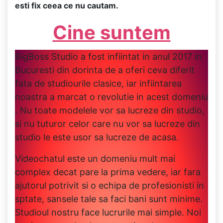
esti fix ceea ce nu cautam.
Cine suntem
BigBoss Studio a fost infiintat in anul 2017 in
Bucuresti din dorinta de a oferi ceva diferit
fata de studiourile clasice, iar infiintarea
noastra a marcat o revolutie in acest domeniu
. Nu toate modelele vor sa lucreze din studio,
si nu tuturor celor care nu vor sa lucreze din
studio le este usor sa lucreze de acasa.
Videochatul este un domeniu mult mai
complex decat pare la prima vedere, iar fara
ajutorul potrivit si o echipa de profesionisti in
sptate, sansele tale sa faci bani sunt minime.
Studioul nostru face lucrurile mai simple. Noi