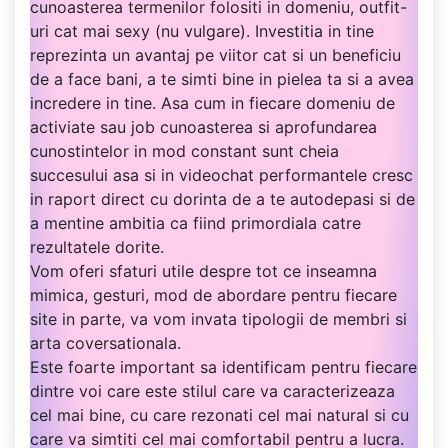
cunoasterea termenilor folositi in domeniu, outfit-
uri cat mai sexy (nu vulgare). Investitia in tine
reprezinta un avantaj pe viitor cat si un beneficiu
de a face bani, a te simti bine in pielea ta si a avea
incredere in tine. Asa cum in fiecare domeniu de
activiate sau job cunoasterea si aprofundarea
cunostintelor in mod constant sunt cheia
succesului asa si in videochat performantele cresc
in raport direct cu dorinta de a te autodepasi si de
a mentine ambitia ca fiind primordiala catre
rezultatele dorite.
Vom oferi sfaturi utile despre tot ce inseamna
mimica, gesturi, mod de abordare pentru fiecare
site in parte, va vom invata tipologii de membri si
arta coversationala.
Este foarte important sa identificam pentru fiecare
dintre voi care este stilul care va caracterizeaza
cel mai bine, cu care rezonati cel mai natural si cu
care va simtiti cel mai comfortabil pentru a lucra.