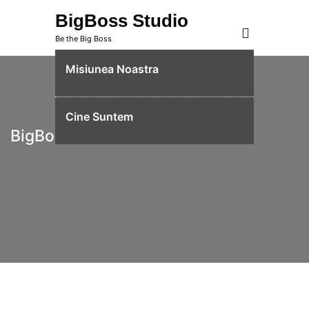
Skip
BigBoss Studio
to
Be the Big Boss
content
Misiunea Noastra
Cine Suntem
BigBoss Studio