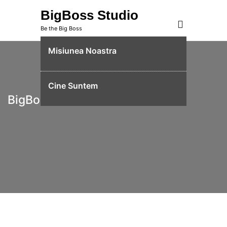
Skip
BigBoss Studio
to
Be the Big Boss
content
Misiunea Noastra
Cine Suntem
BigBoss Studio