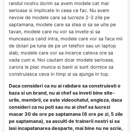
randul nostru dorim sa avem modele cat mai
serioase si implicate in ceea ce fac. Nu avem
nevoie de modele care sa lucreze 2-3 zile pe
saptamana, modele care sa stea si sa se uite pe
tavan, modele care nu vor sa invete si sa
munceasca cand intra, modele care vor sa faca mii
de dolari pe luna de pe un telefon sau un laptop
slab, modele care vor sa incerce cateva ore sa
vada cum e. Noi cautam doar modele serioase,
carora le plac munca si banii si sunt dornice sa
construiasca ceva in timp si sa ajunga in top.
Daca consideri ca nu ai rabdare sa construiesti o
baza si un brand, nu ai chef sa inveti bine site-
urile, membrii, ce este videochatul, engleza, daca
consideri ca nu poti sau nu ai chef sa lucrezi
macar 30 de ore pe saptamana (6 ore pe zi, 5 zile
pe saptamana), sa asculti de trainerii nostri si sa
lasi incapatanarea deoparte, mai bine nu ne scrie,