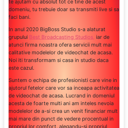
te ajutam cu absolut tot ce tine de acest
domeniu, tu trebuie doar sa transmiti live si sa
faci bani.
In anul 2020 BigBoss Studio s-a alaturat
grupului
Best Broadcasting Studios,
iar de
atunci firma noastra ofera servicii mult mai
calitative modelelor de videochat de acasa.
Noi iti transformam si casa in studio daca
este cazul.
Suntem o echipa de profesionisti care vine in
ajutorul fetelor care vor sa inceapa activitatea
de videochat de acasa. Lucrand in domeniul
acesta de foarte multi ani am inteles nevoia
modelelor de a-si crea un venit financiar mult
mai mare din punct de vedere procentual in
propriul lor comfort, alegandu-si propriul