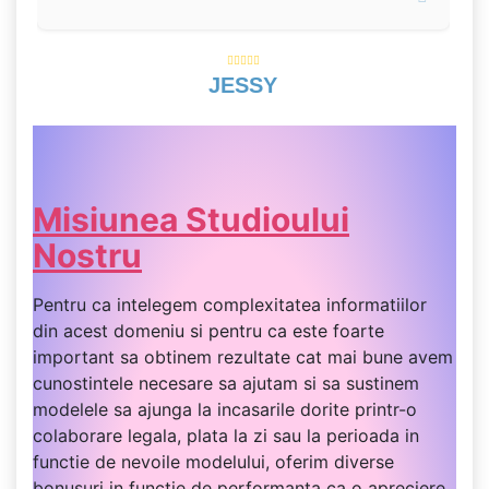
JESSY
Misiunea Studioului
Nostru
Pentru ca intelegem complexitatea informatiilor
din acest domeniu si pentru ca este foarte
important sa obtinem rezultate cat mai bune avem
cunostintele necesare sa ajutam si sa sustinem
modelele sa ajunga la incasarile dorite printr-o
colaborare legala, plata la zi sau la perioada in
functie de nevoile modelului, oferim diverse
bonusuri in functie de performanta ca o apreciere