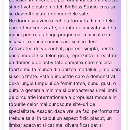
si motivatie catre model. BigBoss Studio vrea sa
se dezvolte alaturi de modelele sale.
Ne dorim sa avem o echipa formata din modele
care ofera seriozitate, dorinta de a invata si de a
munci pentru a atinge praguri cat mai inalte in
incasari, o buna comunicare si incredere.
Activitatea de videochat, aparent simpla, pentru
unele modele si deloc grea, reprezinta in realitate
un domeniu de activitate complex care solicita
foarte multa munca din partea modelului, implicare
si seriozitate. Este o industrie care a demonstrat
de-a lungul timpului ca feminitatea, bunul gust, o
cultura generala minima si cunoasterea unei limbi
de circulatie internationala a propulsat modele in
topurile celor mai cunoscute site-uri de
specialitate. Asadar, daca vrei sa faci performanta
trebuie sa ai in calcul un aspect fizic placut, un
limbaj adecvat si cat mai diversificat cat si