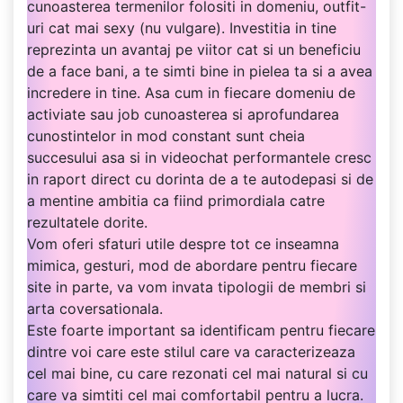
cunoasterea termenilor folositi in domeniu, outfit-
uri cat mai sexy (nu vulgare). Investitia in tine
reprezinta un avantaj pe viitor cat si un beneficiu
de a face bani, a te simti bine in pielea ta si a avea
incredere in tine. Asa cum in fiecare domeniu de
activiate sau job cunoasterea si aprofundarea
cunostintelor in mod constant sunt cheia
succesului asa si in videochat performantele cresc
in raport direct cu dorinta de a te autodepasi si de
a mentine ambitia ca fiind primordiala catre
rezultatele dorite.
Vom oferi sfaturi utile despre tot ce inseamna
mimica, gesturi, mod de abordare pentru fiecare
site in parte, va vom invata tipologii de membri si
arta coversationala.
Este foarte important sa identificam pentru fiecare
dintre voi care este stilul care va caracterizeaza
cel mai bine, cu care rezonati cel mai natural si cu
care va simtiti cel mai comfortabil pentru a lucra.