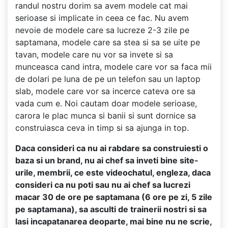
randul nostru dorim sa avem modele cat mai
serioase si implicate in ceea ce fac. Nu avem
nevoie de modele care sa lucreze 2-3 zile pe
saptamana, modele care sa stea si sa se uite pe
tavan, modele care nu vor sa invete si sa
munceasca cand intra, modele care vor sa faca mii
de dolari pe luna de pe un telefon sau un laptop
slab, modele care vor sa incerce cateva ore sa
vada cum e. Noi cautam doar modele serioase,
carora le plac munca si banii si sunt dornice sa
construiasca ceva in timp si sa ajunga in top.
Daca consideri ca nu ai rabdare sa construiesti o
baza si un brand, nu ai chef sa inveti bine site-
urile, membrii, ce este videochatul, engleza, daca
consideri ca nu poti sau nu ai chef sa lucrezi
macar 30 de ore pe saptamana (6 ore pe zi, 5 zile
pe saptamana), sa asculti de trainerii nostri si sa
lasi incapatanarea deoparte, mai bine nu ne scrie,