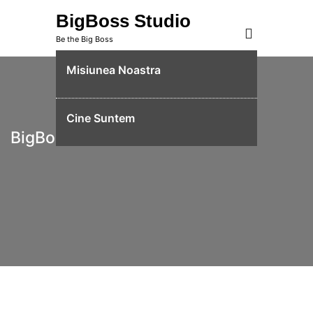
Skip
BigBoss Studio
to
Be the Big Boss
content
Misiunea Noastra
Cine Suntem
BigBoss Studio