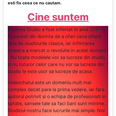
esti fix ceea ce nu cautam.
Cine suntem
BigBoss Studio a fost infiintat in anul 2017 in
Bucuresti din dorinta de a oferi ceva diferit
fata de studiourile clasice, iar infiintarea
noastra a marcat o revolutie in acest domeniu
. Nu toate modelele vor sa lucreze din studio,
si nu tuturor celor care nu vor sa lucreze din
studio le este usor sa lucreze de acasa.
Videochatul este un domeniu mult mai
complex decat pare la prima vedere, iar fara
ajutorul potrivit si o echipa de profesionisti in
sptate, sansele tale sa faci bani sunt minime.
Studioul nostru face lucrurile mai simple. Noi