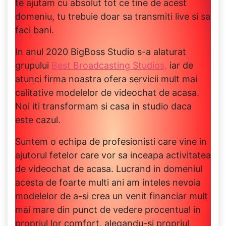
te ajutam cu absolut tot ce tine de acest
domeniu, tu trebuie doar sa transmiti live si sa
faci bani.
In anul 2020 BigBoss Studio s-a alaturat
grupului
Best Broadcasting Studios,
iar de
atunci firma noastra ofera servicii mult mai
calitative modelelor de videochat de acasa.
Noi iti transformam si casa in studio daca
este cazul.
Suntem o echipa de profesionisti care vine in
ajutorul fetelor care vor sa inceapa activitatea
de videochat de acasa. Lucrand in domeniul
acesta de foarte multi ani am inteles nevoia
modelelor de a-si crea un venit financiar mult
mai mare din punct de vedere procentual in
propriul lor comfort, alegandu-si propriul