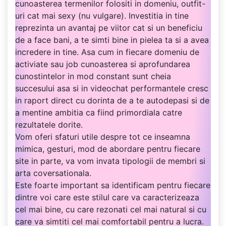
cunoasterea termenilor folositi in domeniu, outfit-
uri cat mai sexy (nu vulgare). Investitia in tine
reprezinta un avantaj pe viitor cat si un beneficiu
de a face bani, a te simti bine in pielea ta si a avea
incredere in tine. Asa cum in fiecare domeniu de
activiate sau job cunoasterea si aprofundarea
cunostintelor in mod constant sunt cheia
succesului asa si in videochat performantele cresc
in raport direct cu dorinta de a te autodepasi si de
a mentine ambitia ca fiind primordiala catre
rezultatele dorite.
Vom oferi sfaturi utile despre tot ce inseamna
mimica, gesturi, mod de abordare pentru fiecare
site in parte, va vom invata tipologii de membri si
arta coversationala.
Este foarte important sa identificam pentru fiecare
dintre voi care este stilul care va caracterizeaza
cel mai bine, cu care rezonati cel mai natural si cu
care va simtiti cel mai comfortabil pentru a lucra.