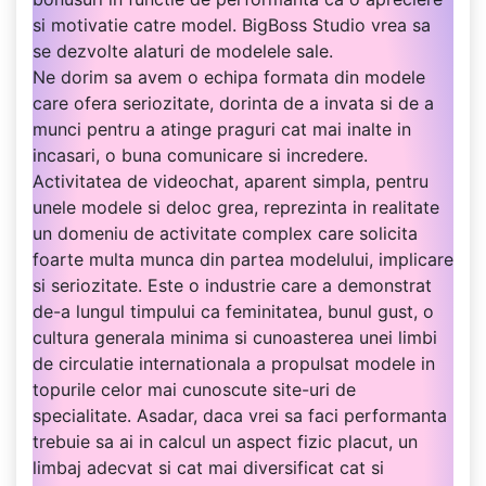
si motivatie catre model. BigBoss Studio vrea sa
se dezvolte alaturi de modelele sale.
Ne dorim sa avem o echipa formata din modele
care ofera seriozitate, dorinta de a invata si de a
munci pentru a atinge praguri cat mai inalte in
incasari, o buna comunicare si incredere.
Activitatea de videochat, aparent simpla, pentru
unele modele si deloc grea, reprezinta in realitate
un domeniu de activitate complex care solicita
foarte multa munca din partea modelului, implicare
si seriozitate. Este o industrie care a demonstrat
de-a lungul timpului ca feminitatea, bunul gust, o
cultura generala minima si cunoasterea unei limbi
de circulatie internationala a propulsat modele in
topurile celor mai cunoscute site-uri de
specialitate. Asadar, daca vrei sa faci performanta
trebuie sa ai in calcul un aspect fizic placut, un
limbaj adecvat si cat mai diversificat cat si