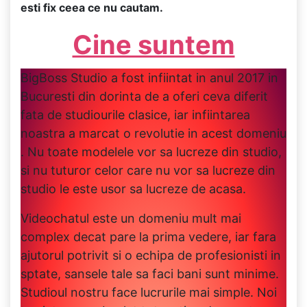
esti fix ceea ce nu cautam.
Cine suntem
BigBoss Studio a fost infiintat in anul 2017 in
Bucuresti din dorinta de a oferi ceva diferit
fata de studiourile clasice, iar infiintarea
noastra a marcat o revolutie in acest domeniu
. Nu toate modelele vor sa lucreze din studio,
si nu tuturor celor care nu vor sa lucreze din
studio le este usor sa lucreze de acasa.
Videochatul este un domeniu mult mai
complex decat pare la prima vedere, iar fara
ajutorul potrivit si o echipa de profesionisti in
sptate, sansele tale sa faci bani sunt minime.
Studioul nostru face lucrurile mai simple. Noi