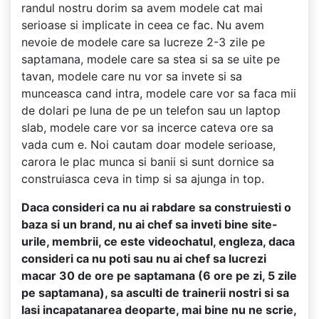
randul nostru dorim sa avem modele cat mai
serioase si implicate in ceea ce fac. Nu avem
nevoie de modele care sa lucreze 2-3 zile pe
saptamana, modele care sa stea si sa se uite pe
tavan, modele care nu vor sa invete si sa
munceasca cand intra, modele care vor sa faca mii
de dolari pe luna de pe un telefon sau un laptop
slab, modele care vor sa incerce cateva ore sa
vada cum e. Noi cautam doar modele serioase,
carora le plac munca si banii si sunt dornice sa
construiasca ceva in timp si sa ajunga in top.
Daca consideri ca nu ai rabdare sa construiesti o
baza si un brand, nu ai chef sa inveti bine site-
urile, membrii, ce este videochatul, engleza, daca
consideri ca nu poti sau nu ai chef sa lucrezi
macar 30 de ore pe saptamana (6 ore pe zi, 5 zile
pe saptamana), sa asculti de trainerii nostri si sa
lasi incapatanarea deoparte, mai bine nu ne scrie,