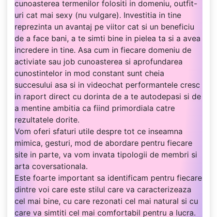
cunoasterea termenilor folositi in domeniu, outfit-
uri cat mai sexy (nu vulgare). Investitia in tine
reprezinta un avantaj pe viitor cat si un beneficiu
de a face bani, a te simti bine in pielea ta si a avea
incredere in tine. Asa cum in fiecare domeniu de
activiate sau job cunoasterea si aprofundarea
cunostintelor in mod constant sunt cheia
succesului asa si in videochat performantele cresc
in raport direct cu dorinta de a te autodepasi si de
a mentine ambitia ca fiind primordiala catre
rezultatele dorite.
Vom oferi sfaturi utile despre tot ce inseamna
mimica, gesturi, mod de abordare pentru fiecare
site in parte, va vom invata tipologii de membri si
arta coversationala.
Este foarte important sa identificam pentru fiecare
dintre voi care este stilul care va caracterizeaza
cel mai bine, cu care rezonati cel mai natural si cu
care va simtiti cel mai comfortabil pentru a lucra.