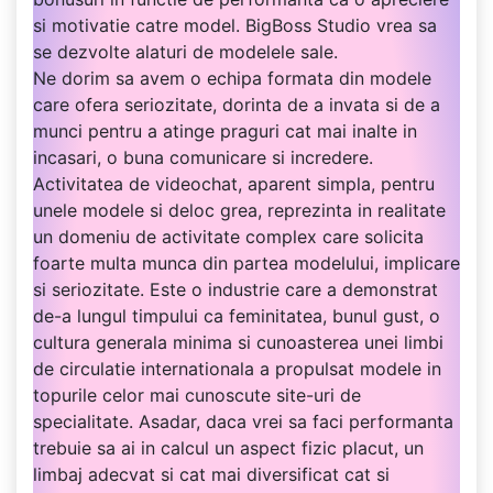
si motivatie catre model. BigBoss Studio vrea sa
se dezvolte alaturi de modelele sale.
Ne dorim sa avem o echipa formata din modele
care ofera seriozitate, dorinta de a invata si de a
munci pentru a atinge praguri cat mai inalte in
incasari, o buna comunicare si incredere.
Activitatea de videochat, aparent simpla, pentru
unele modele si deloc grea, reprezinta in realitate
un domeniu de activitate complex care solicita
foarte multa munca din partea modelului, implicare
si seriozitate. Este o industrie care a demonstrat
de-a lungul timpului ca feminitatea, bunul gust, o
cultura generala minima si cunoasterea unei limbi
de circulatie internationala a propulsat modele in
topurile celor mai cunoscute site-uri de
specialitate. Asadar, daca vrei sa faci performanta
trebuie sa ai in calcul un aspect fizic placut, un
limbaj adecvat si cat mai diversificat cat si