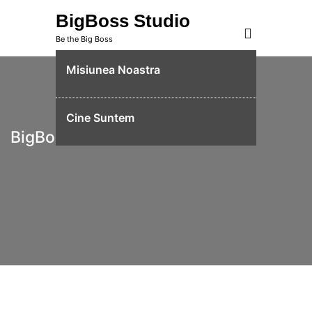
Skip
BigBoss Studio
to
Be the Big Boss
content
Misiunea Noastra
Cine Suntem
BigBoss Studio