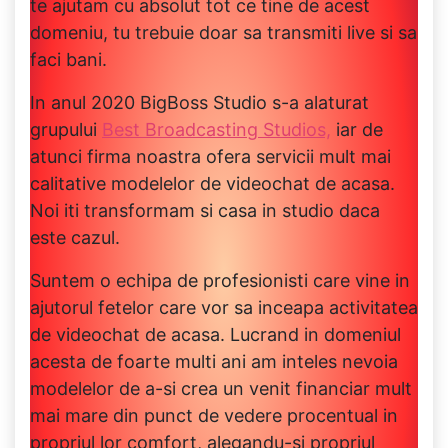
te ajutam cu absolut tot ce tine de acest
domeniu, tu trebuie doar sa transmiti live si sa
faci bani.
In anul 2020 BigBoss Studio s-a alaturat
grupului
Best Broadcasting Studios,
iar de
atunci firma noastra ofera servicii mult mai
calitative modelelor de videochat de acasa.
Noi iti transformam si casa in studio daca
este cazul.
Suntem o echipa de profesionisti care vine in
ajutorul fetelor care vor sa inceapa activitatea
de videochat de acasa. Lucrand in domeniul
acesta de foarte multi ani am inteles nevoia
modelelor de a-si crea un venit financiar mult
mai mare din punct de vedere procentual in
propriul lor comfort, alegandu-si propriul