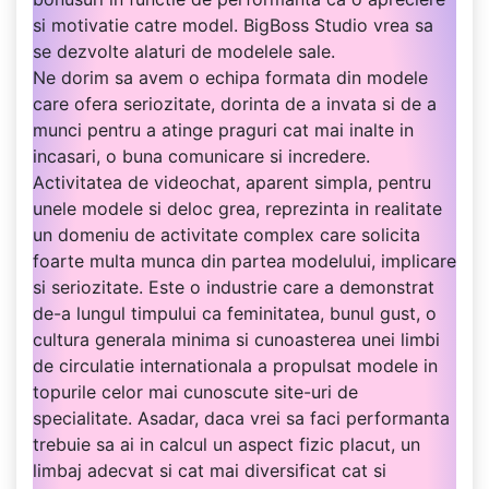
si motivatie catre model. BigBoss Studio vrea sa
se dezvolte alaturi de modelele sale.
Ne dorim sa avem o echipa formata din modele
care ofera seriozitate, dorinta de a invata si de a
munci pentru a atinge praguri cat mai inalte in
incasari, o buna comunicare si incredere.
Activitatea de videochat, aparent simpla, pentru
unele modele si deloc grea, reprezinta in realitate
un domeniu de activitate complex care solicita
foarte multa munca din partea modelului, implicare
si seriozitate. Este o industrie care a demonstrat
de-a lungul timpului ca feminitatea, bunul gust, o
cultura generala minima si cunoasterea unei limbi
de circulatie internationala a propulsat modele in
topurile celor mai cunoscute site-uri de
specialitate. Asadar, daca vrei sa faci performanta
trebuie sa ai in calcul un aspect fizic placut, un
limbaj adecvat si cat mai diversificat cat si