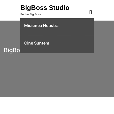
Skip
BigBoss Studio
to
Be the Big Boss
content
Misiunea Noastra
Cine Suntem
BigBoss Studio