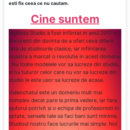
esti fix ceea ce nu cautam.
Cine suntem
BigBoss Studio a fost infiintat in anul 2017 in
Bucuresti din dorinta de a oferi ceva diferit
fata de studiourile clasice, iar infiintarea
noastra a marcat o revolutie in acest domeniu
. Nu toate modelele vor sa lucreze din studio,
si nu tuturor celor care nu vor sa lucreze din
studio le este usor sa lucreze de acasa.
Videochatul este un domeniu mult mai
complex decat pare la prima vedere, iar fara
ajutorul potrivit si o echipa de profesionisti in
sptate, sansele tale sa faci bani sunt minime.
Studioul nostru face lucrurile mai simple. Noi