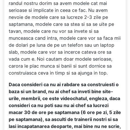
randul nostru dorim sa avem modele cat mai
serioase si implicate in ceea ce fac. Nu avem
nevoie de modele care sa lucreze 2-3 zile pe
saptamana, modele care sa stea si sa se uite pe
tavan, modele care nu vor sa invete si sa
munceasca cand intra, modele care vor sa faca mii
de dolari pe luna de pe un telefon sau un laptop
slab, modele care vor sa incerce cateva ore sa
vada cum e. Noi cautam doar modele serioase,
carora le plac munca si banii si sunt dornice sa
construiasca ceva in timp si sa ajunga in top.
Daca consideri ca nu ai rabdare sa construiesti o
baza si un brand, nu ai chef sa inveti bine site-
urile, membrii, ce este videochatul, engleza, daca
consideri ca nu poti sau nu ai chef sa lucrezi
macar 30 de ore pe saptamana (6 ore pe zi, 5 zile
pe saptamana), sa asculti de trainerii nostri si sa
lasi incapatanarea deoparte, mai bine nu ne scrie,