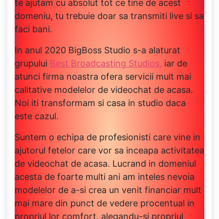
te ajutam cu absolut tot ce tine de acest
domeniu, tu trebuie doar sa transmiti live si sa
faci bani.
In anul 2020 BigBoss Studio s-a alaturat
grupului
Best Broadcasting Studios,
iar de
atunci firma noastra ofera servicii mult mai
calitative modelelor de videochat de acasa.
Noi iti transformam si casa in studio daca
este cazul.
Suntem o echipa de profesionisti care vine in
ajutorul fetelor care vor sa inceapa activitatea
de videochat de acasa. Lucrand in domeniul
acesta de foarte multi ani am inteles nevoia
modelelor de a-si crea un venit financiar mult
mai mare din punct de vedere procentual in
propriul lor comfort, alegandu-si propriul