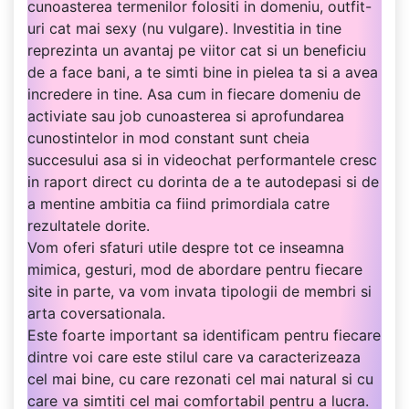
cunoasterea termenilor folositi in domeniu, outfit-
uri cat mai sexy (nu vulgare). Investitia in tine
reprezinta un avantaj pe viitor cat si un beneficiu
de a face bani, a te simti bine in pielea ta si a avea
incredere in tine. Asa cum in fiecare domeniu de
activiate sau job cunoasterea si aprofundarea
cunostintelor in mod constant sunt cheia
succesului asa si in videochat performantele cresc
in raport direct cu dorinta de a te autodepasi si de
a mentine ambitia ca fiind primordiala catre
rezultatele dorite.
Vom oferi sfaturi utile despre tot ce inseamna
mimica, gesturi, mod de abordare pentru fiecare
site in parte, va vom invata tipologii de membri si
arta coversationala.
Este foarte important sa identificam pentru fiecare
dintre voi care este stilul care va caracterizeaza
cel mai bine, cu care rezonati cel mai natural si cu
care va simtiti cel mai comfortabil pentru a lucra.