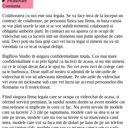
Promovare
Constanta
Colaborarea cu noi este una legala. Se va face inca de la inceput un
contract de colaborare, pe persoana fizica sau firma, in baza caruia
se vor plati taxele la stat si se vor stabili termenii colaborarii si
obligatia ambelor parti. In contract nu va aparea ca te ocupi de
videochat sau ca lucrezi intr-un domeniu mai putin aprobat de catre
unii. Deci poti sta fara griji caci vei lucra legal si nimeni nu va sti
vreodata cu ce te-ai ocupat defapt.
BigBoss Studio iti asigura confidentialitate totala. Cea mai mare
confidentialitate o ai prin faptul ca lucrezi de acasa, si nu stie nimeni
cu ce te ocupi decat daca le spui tu. Nu vei avea zeci de colege care
sa te barfeasca. Doar staff-ul nostru si adminii de la site-urile de
videochat iti vor sti adevarata identitate. Pe site-urile de videochat
vei avea un nickname sub care vei lucra iar accesul persoanelor din
Romania va fi restrictionat.
Fiind singura firma legala care se ocupa cu videochat de acasa, si
oferind servicii premium, la randul nostru dorim sa avem modele cat
mai serioase si implicate in ceea ce fac. Nu avem nevoie de modele
care sa lucreze 2-3 zile pe saptamana, modele care sa stea si sa se
uite pe tavan, modele care nu vor sa invete si sa munceasca cand
intra, modele care vor sa faca mii de dolari pe luna de pe un telefon
sau un laptop slab, modele care vor sa incerce cateva ore sa vada