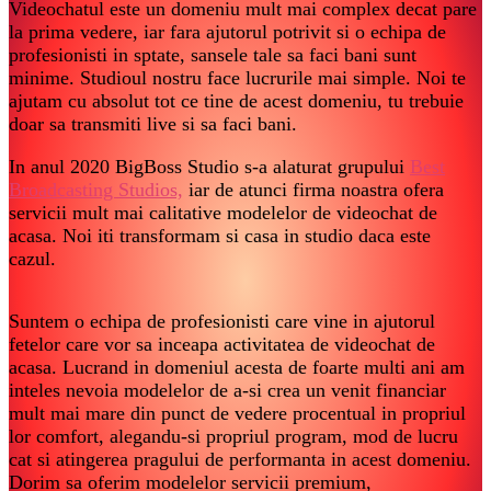
Videochatul este un domeniu mult mai complex decat pare
la prima vedere, iar fara ajutorul potrivit si o echipa de
profesionisti in sptate, sansele tale sa faci bani sunt
minime. Studioul nostru face lucrurile mai simple. Noi te
ajutam cu absolut tot ce tine de acest domeniu, tu trebuie
doar sa transmiti live si sa faci bani.
In anul 2020 BigBoss Studio s-a alaturat grupului
Best
Broadcasting Studios,
iar de atunci firma noastra ofera
servicii mult mai calitative modelelor de videochat de
acasa. Noi iti transformam si casa in studio daca este
cazul.
Suntem o echipa de profesionisti care vine in ajutorul
fetelor care vor sa inceapa activitatea de videochat de
acasa. Lucrand in domeniul acesta de foarte multi ani am
inteles nevoia modelelor de a-si crea un venit financiar
mult mai mare din punct de vedere procentual in propriul
lor comfort, alegandu-si propriul program, mod de lucru
cat si atingerea pragului de performanta in acest domeniu.
Dorim sa oferim modelelor servicii premium,