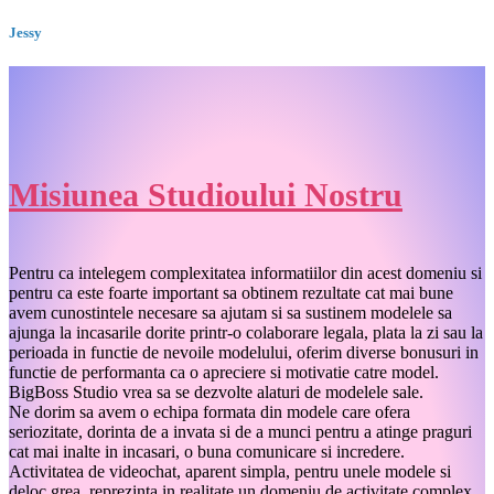
Jessy
Misiunea Studioului Nostru
Pentru ca intelegem complexitatea informatiilor din acest domeniu si
pentru ca este foarte important sa obtinem rezultate cat mai bune
avem cunostintele necesare sa ajutam si sa sustinem modelele sa
ajunga la incasarile dorite printr-o colaborare legala, plata la zi sau la
perioada in functie de nevoile modelului, oferim diverse bonusuri in
functie de performanta ca o apreciere si motivatie catre model.
BigBoss Studio vrea sa se dezvolte alaturi de modelele sale.
Ne dorim sa avem o echipa formata din modele care ofera
seriozitate, dorinta de a invata si de a munci pentru a atinge praguri
cat mai inalte in incasari, o buna comunicare si incredere.
Activitatea de videochat, aparent simpla, pentru unele modele si
deloc grea, reprezinta in realitate un domeniu de activitate complex