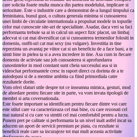
care solicita foarte multa munca din partea modelului, implicare si
seriozitate. Este o industrie care a demonstrat de-a lungul timpului ca
feminitatea, bunul gust, o cultura generala minima si cunoasterea
unei limbi de circulatie internationala a propulsat modele in topurile
celor mai cunoscute site-uri de specialitate. Asadar, daca vrei sa faci
performanta trebuie sa ai in calcul un aspect fizic placut, un limbaj
adecvat si cat mai diversificat cat si cunoasterea termenilor folositi in
domeniu, outfit-uri cat mai sexy (nu vulgare). Investitia in tine
reprezinta un avantaj pe viitor cat si un beneficiu de a face bani, a te
simti bine in pielea ta si a avea incredere in tine. Asa cum in fiecare
domeniu de activiate sau job cunoasterea si aprofundarea
cunostintelor in mod constant sunt cheia succesului asa si in
videochat performantele cresc in raport direct cu dorinta de a te
autodepasi si de a mentine ambitia ca fiind primordiala catre
rezultatele dorite.
Vom oferi sfaturi utile despre tot ce inseamna mimica, gesturi, mod
de abordare pentru fiecare site in parte, va vom invata tipologii de
membri si arta coversationala.
Este foarte important sa identificam pentru fiecare dintre voi care
este stilul care va caracterizeaza cel mai bine, cu care rezonati cel
mai natural si cu care va simtiti cel mai comfortabil pentru a lucra.
Punem pret pe calitate si performanta la un nivel inalt astfel incat sa
aducem un aport de servicii premium pe piata, cu rezultate si
beneficii reale care sa incurajeze tot mai mult aceasta activitate
desfasurata de acasa.