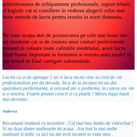
achizitionarea de echipamente profesionale, suport tehnic
si logistic cat si consiliere in vederea alegerii celor mai
bune metode de lucru pentru reusita in acest domeniu.
Ne vom ocupa atat de promovarea pe cele mai bune site-
uri existente cat si de crearea unor conturi profesionale
punand in valoare toate calitatile modelului, acest lucru
fiind foarte important in formarea si reusita unui model de
top avand in final castiguri substantiale.
Lucrez cu ei de aproape 1 an si inca nu-mi vine sa cred de cat
profesionalism pot da dovada. Inca de la inceput mi-au dat
aparatura performanta, si oricand are o problema, in cateva ore vin
si o rezolva. Foarte promti corecti si cu platile ! Mereu baga banii
mai devreme.
Andreea
Recomand studioul cu incredere . Cel mai bun studio de videochat !
Si nu doar dintre studiourile de acasa . Am fost la mai multe
studiouri si trafic ca aici nu am avut nicaieri in viata mea .