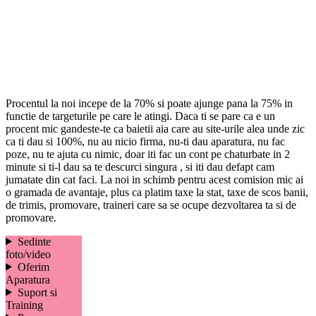
Procentul la noi incepe de la 70% si poate ajunge pana la 75% in
functie de targeturile pe care le atingi. Daca ti se pare ca e un
procent mic gandeste-te ca baietii aia care au site-urile alea unde zic
ca ti dau si 100%, nu au nicio firma, nu-ti dau aparatura, nu fac
poze, nu te ajuta cu nimic, doar iti fac un cont pe chaturbate in 2
minute si ti-l dau sa te descurci singura , si iti dau defapt cam
jumatate din cat faci. La noi in schimb pentru acest comision mic ai
o gramada de avantaje, plus ca platim taxe la stat, taxe de scos banii,
de trimis, promovare, traineri care sa se ocupe dezvoltarea ta si de
promovare.
Sedinte
foto/video
Oferim
Aparatura
Suport si
Training