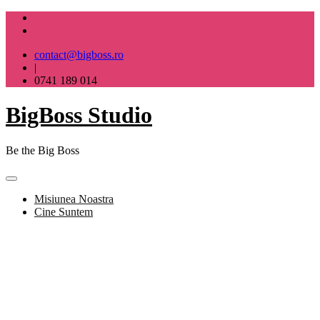
Skip
to
content
contact@bigboss.ro
|
0741 189 014
BigBoss Studio
Be the Big Boss
Misiunea Noastra
Cine Suntem
BigBoss Studio