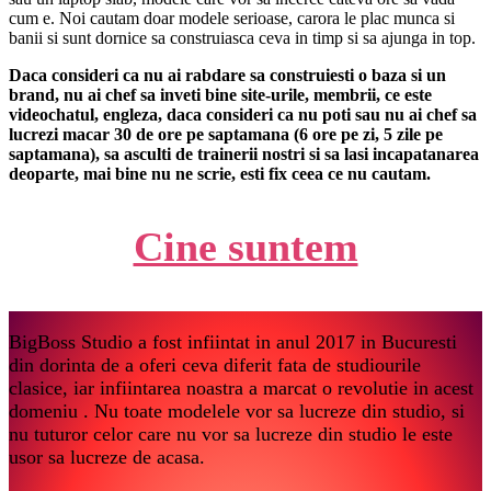
cum e. Noi cautam doar modele serioase, carora le plac munca si
banii si sunt dornice sa construiasca ceva in timp si sa ajunga in top.
Daca consideri ca nu ai rabdare sa construiesti o baza si un
brand, nu ai chef sa inveti bine site-urile, membrii, ce este
videochatul, engleza, daca consideri ca nu poti sau nu ai chef sa
lucrezi macar 30 de ore pe saptamana (6 ore pe zi, 5 zile pe
saptamana), sa asculti de trainerii nostri si sa lasi incapatanarea
deoparte, mai bine nu ne scrie, esti fix ceea ce nu cautam.
Cine suntem
BigBoss Studio a fost infiintat in anul 2017 in Bucuresti
din dorinta de a oferi ceva diferit fata de studiourile
clasice, iar infiintarea noastra a marcat o revolutie in acest
domeniu . Nu toate modelele vor sa lucreze din studio, si
nu tuturor celor care nu vor sa lucreze din studio le este
usor sa lucreze de acasa.