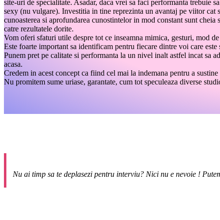
site-uri de specialitate. Asadar, daca vrei sa faci performanta trebuie sa
sexy (nu vulgare). Investitia in tine reprezinta un avantaj pe viitor cat
cunoasterea si aprofundarea cunostintelor in mod constant sunt cheia su
catre rezultatele dorite.
Vom oferi sfaturi utile despre tot ce inseamna mimica, gesturi, mod de 
Este foarte important sa identificam pentru fiecare dintre voi care este 
Punem pret pe calitate si performanta la un nivel inalt astfel incat sa a
acasa.
Credem in acest concept ca fiind cel mai la indemana pentru a sustine n
Nu promitem sume uriase, garantate, cum tot speculeaza diverse studiou
Nu ai timp sa te deplasezi pentru interviu? Nici nu e nevoie ! Putem