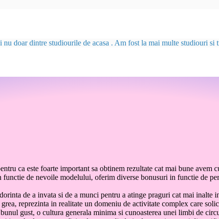
u doar dintre studiourile de acasa . Am fost la mai multe studiouri si tr
entru ca este foarte important sa obtinem rezultate cat mai bune avem c
da in functie de nevoile modelului, oferim diverse bonusuri in functie de 
rinta de a invata si de a munci pentru a atinge praguri cat mai inalte i
grea, reprezinta in realitate un domeniu de activitate complex care solic
 bunul gust, o cultura generala minima si cunoasterea unei limbi de circ