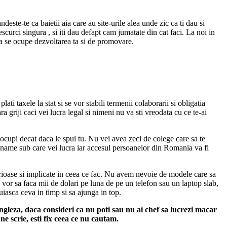
este-te ca baietii aia care au site-urile alea unde zic ca ti dau si
scurci singura , si iti dau defapt cam jumatate din cat faci. La noi in
sa se ocupe dezvoltarea ta si de promovare.
i taxele la stat si se vor stabili termenii colaborarii si obligatia
 griji caci vei lucra legal si nimeni nu va sti vreodata cu ce te-ai
e ocupi decat daca le spui tu. Nu vei avea zeci de colege care sa te
nickname sub care vei lucra iar accesul persoanelor din Romania va fi
rioase si implicate in ceea ce fac. Nu avem nevoie de modele care sa
vor sa faca mii de dolari pe luna de pe un telefon sau un laptop slab,
iasca ceva in timp si sa ajunga in top.
engleza, daca consideri ca nu poti sau nu ai chef sa lucrezi macar
ne scrie, esti fix ceea ce nu cautam.