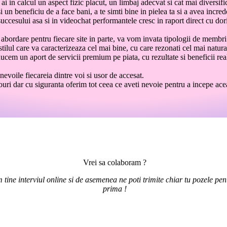
 ai in calcul un aspect fizic placut, un limbaj adecvat si cat mai diversifi
 si un beneficiu de a face bani, a te simti bine in pielea ta si a avea incr
ccesului asa si in videochat performantele cresc in raport direct cu dori
abordare pentru fiecare site in parte, va vom invata tipologii de membri 
stilul care va caracterizeaza cel mai bine, cu care rezonati cel mai natura
ducem un aport de servicii premium pe piata, cu rezultate si beneficii rea
evoile fiecareia dintre voi si usor de accesat.
ri dar cu siguranta oferim tot ceea ce aveti nevoie pentru a incepe acea
Vrei sa colaboram ?
 tine interviul online si de asemenea ne poti trimite chiar tu pozele pent
prima !