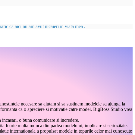
afic ca aici nu am avut nicaieri in viata mea .
unostintele necesare sa ajutam si sa sustinem modelele sa ajunga la
performanta ca o apreciere si motivatie catre model. BigBoss Studio vrea
n incasari, o buna comunicare si incredere.
ita foarte multa munca din partea modelului, implicare si seriozitate.
ulatie internationala a propulsat modele in topurile celor mai cunoscute