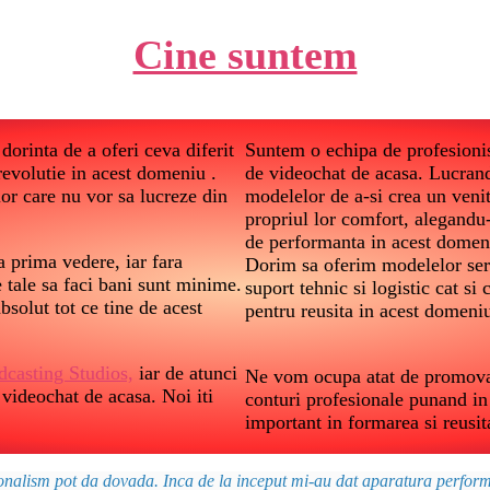
Cine suntem
dorinta de a oferi ceva diferit
Suntem o echipa de profesionist
 revolutie in acest domeniu .
de videochat de acasa. Lucrand
lor care nu vor sa lucreze din
modelelor de a-si crea un veni
propriul lor comfort, alegandu
de performanta in acest domen
 prima vedere, iar fara
Dorim sa oferim modelelor ser
le tale sa faci bani sunt minime.
suport tehnic si logistic cat s
bsolut tot ce tine de acest
pentru reusita in acest domeni
dcasting Studios,
iar de atunci
Ne vom ocupa atat de promovare
 videochat de acasa. Noi iti
conturi profesionale punand in 
important in formarea si reusit
ionalism pot da dovada. Inca de la inceput mi-au dat aparatura performa