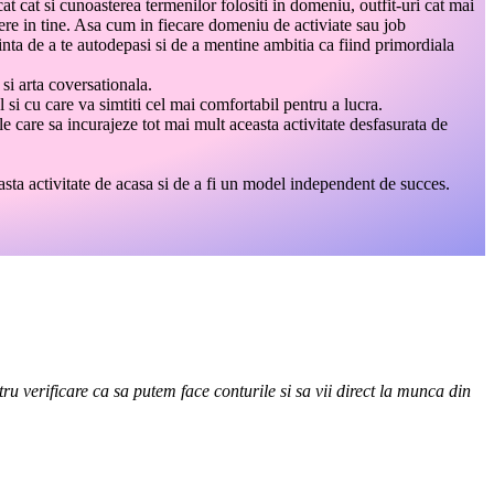
cat cat si cunoasterea termenilor folositi in domeniu, outfit-uri cat mai
edere in tine. Asa cum in fiecare domeniu de activiate sau job
nta de a te autodepasi si de a mentine ambitia ca fiind primordiala
si arta coversationala.
l si cu care va simtiti cel mai comfortabil pentru a lucra.
le care sa incurajeze tot mai mult aceasta activitate desfasurata de
sta activitate de acasa si de a fi un model independent de succes.
ru verificare ca sa putem face conturile si sa vii direct la munca din