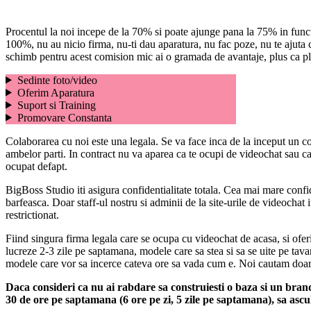
Procentul la noi incepe de la 70% si poate ajunge pana la 75% in functie 
100%, nu au nicio firma, nu-ti dau aparatura, nu fac poze, nu te ajuta cu
schimb pentru acest comision mic ai o gramada de avantaje, plus ca plat
Sedinte foto/video
Oferim Aparatura
Suport si Training
Promovare Constanta
Colaborarea cu noi este una legala. Se va face inca de la inceput un cont
ambelor parti. In contract nu va aparea ca te ocupi de videochat sau ca 
ocupat defapt.
BigBoss Studio iti asigura confidentialitate totala. Cea mai mare confide
barfeasca. Doar staff-ul nostru si adminii de la site-urile de videochat
restrictionat.
Fiind singura firma legala care se ocupa cu videochat de acasa, si of
lucreze 2-3 zile pe saptamana, modele care sa stea si sa se uite pe tav
modele care vor sa incerce cateva ore sa vada cum e. Noi cautam doar m
Daca consideri ca nu ai rabdare sa construiesti o baza si un brand,
30 de ore pe saptamana (6 ore pe zi, 5 zile pe saptamana), sa ascult