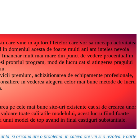
i care vine in ajutorul fetelor care vor sa inceapa activitatea
 in domeniul acesta de foarte multi ani am inteles nevoia
t financiar mult mai mare din punct de vedere procentual in
-si propriul program, mod de lucru cat si atingerea pragului
iu.
vicii premium, achizitionarea de echipamente profesionale,
i consiliere in vederea alegerii celor mai bune metode de lucru
u.
a pe cele mai bune site-uri existente cat si de crearea unor
valoare toate calitatile modelului, acest lucru fiind foarte
a unui model de top avand in final castiguri substantiale.
nta, si oricand are o problema, in cateva ore vin si o rezolva. Foarte