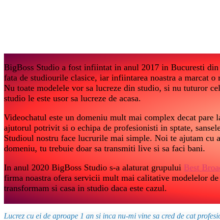
BigBoss Studio a fost infiintat in anul 2017 in Bucuresti din 
fata de studiourile clasice, iar infiintarea noastra a marcat o
Nu toate modelele vor sa lucreze din studio, si nu tuturor ce
studio le este usor sa lucreze de acasa.
Videochatul este un domeniu mult mai complex decat pare la
ajutorul potrivit si o echipa de profesionisti in sptate, sanse
Studioul nostru face lucrurile mai simple. Noi te ajutam cu a
domeniu, tu trebuie doar sa transmiti live si sa faci bani.
In anul 2020 BigBoss Studio s-a alaturat grupului
Best Broa
firma noastra ofera servicii mult mai calitative modelelor de
transformam si casa in studio daca este cazul.
Lucrez cu ei de aproape 1 an si inca nu-mi vine sa cred de cat profes