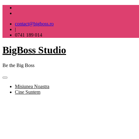
Skip
to
content
contact@bigboss.ro
|
0741 189 014
BigBoss Studio
Be the Big Boss
Misiunea Noastra
Cine Suntem
BigBoss Studio