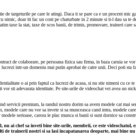
de targeturile pe care le atingi. Daca ti se pare ca e un procent mic gand
 nimic, doar iti fac un cont pe chaturbate in 2 minute si ti-l dau sa te de
im taxe la stat, taxe de scos banii, de trimis, promovare, traineri care 
ract de colaborare, pe persoana fizica sau firma, in baza caruia se vor plat
lucrezi intr-un domeniu mai putin aprobat de catre unii. Deci poti sta fara
ntialitate o ai prin faptul ca lucrezi de acasa, si nu stie nimeni cu ce t
 iti vor sti adevarata identitate. Pe site-urile de videochat vei avea un 
erind servicii premium, la randul nostru dorim sa avem modele cat mai se
an, modele care nu vor sa invete si sa munceasca cand intra, modele care 
odele serioase, carora le plac munca si banii si sunt dornice sa constru
 nu ai chef sa inveti bine site-urile, membrii, ce este videochatul, 
i de trainerii nostri si sa lasi incapatanarea deoparte, mai bine nu 