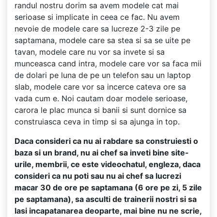
randul nostru dorim sa avem modele cat mai
serioase si implicate in ceea ce fac. Nu avem
nevoie de modele care sa lucreze 2-3 zile pe
saptamana, modele care sa stea si sa se uite pe
tavan, modele care nu vor sa invete si sa
munceasca cand intra, modele care vor sa faca mii
de dolari pe luna de pe un telefon sau un laptop
slab, modele care vor sa incerce cateva ore sa
vada cum e. Noi cautam doar modele serioase,
carora le plac munca si banii si sunt dornice sa
construiasca ceva in timp si sa ajunga in top.
Daca consideri ca nu ai rabdare sa construiesti o
baza si un brand, nu ai chef sa inveti bine site-
urile, membrii, ce este videochatul, engleza, daca
consideri ca nu poti sau nu ai chef sa lucrezi
macar 30 de ore pe saptamana (6 ore pe zi, 5 zile
pe saptamana), sa asculti de trainerii nostri si sa
lasi incapatanarea deoparte, mai bine nu ne scrie,