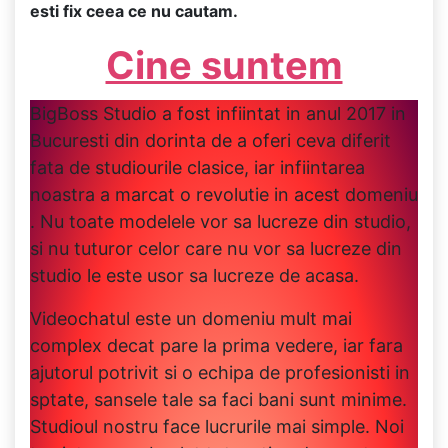
esti fix ceea ce nu cautam.
Cine suntem
BigBoss Studio a fost infiintat in anul 2017 in
Bucuresti din dorinta de a oferi ceva diferit
fata de studiourile clasice, iar infiintarea
noastra a marcat o revolutie in acest domeniu
. Nu toate modelele vor sa lucreze din studio,
si nu tuturor celor care nu vor sa lucreze din
studio le este usor sa lucreze de acasa.
Videochatul este un domeniu mult mai
complex decat pare la prima vedere, iar fara
ajutorul potrivit si o echipa de profesionisti in
sptate, sansele tale sa faci bani sunt minime.
Studioul nostru face lucrurile mai simple. Noi