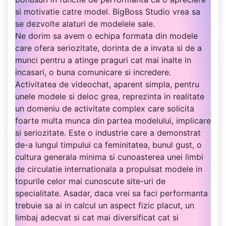
si motivatie catre model. BigBoss Studio vrea sa
se dezvolte alaturi de modelele sale.
Ne dorim sa avem o echipa formata din modele
care ofera seriozitate, dorinta de a invata si de a
munci pentru a atinge praguri cat mai inalte in
incasari, o buna comunicare si incredere.
Activitatea de videochat, aparent simpla, pentru
unele modele si deloc grea, reprezinta in realitate
un domeniu de activitate complex care solicita
foarte multa munca din partea modelului, implicare
si seriozitate. Este o industrie care a demonstrat
de-a lungul timpului ca feminitatea, bunul gust, o
cultura generala minima si cunoasterea unei limbi
de circulatie internationala a propulsat modele in
topurile celor mai cunoscute site-uri de
specialitate. Asadar, daca vrei sa faci performanta
trebuie sa ai in calcul un aspect fizic placut, un
limbaj adecvat si cat mai diversificat cat si