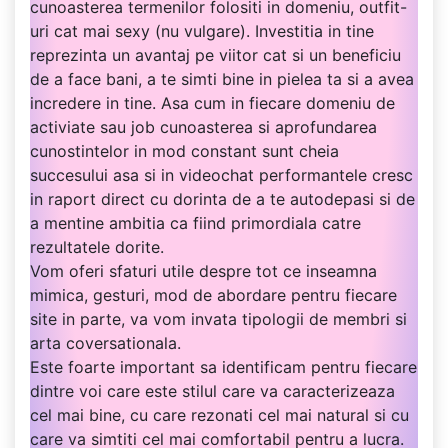
cunoasterea termenilor folositi in domeniu, outfit-
uri cat mai sexy (nu vulgare). Investitia in tine
reprezinta un avantaj pe viitor cat si un beneficiu
de a face bani, a te simti bine in pielea ta si a avea
incredere in tine. Asa cum in fiecare domeniu de
activiate sau job cunoasterea si aprofundarea
cunostintelor in mod constant sunt cheia
succesului asa si in videochat performantele cresc
in raport direct cu dorinta de a te autodepasi si de
a mentine ambitia ca fiind primordiala catre
rezultatele dorite.
Vom oferi sfaturi utile despre tot ce inseamna
mimica, gesturi, mod de abordare pentru fiecare
site in parte, va vom invata tipologii de membri si
arta coversationala.
Este foarte important sa identificam pentru fiecare
dintre voi care este stilul care va caracterizeaza
cel mai bine, cu care rezonati cel mai natural si cu
care va simtiti cel mai comfortabil pentru a lucra.