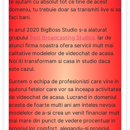
te ajutam cu absolut tot ce tine de acest
domeniu, tu trebuie doar sa transmiti live si sa
faci bani.
In anul 2020 BigBoss Studio s-a alaturat
grupului
Best Broadcasting Studios,
iar de
atunci firma noastra ofera servicii mult mai
calitative modelelor de videochat de acasa.
Noi iti transformam si casa in studio daca
este cazul.
Suntem o echipa de profesionisti care vine in
ajutorul fetelor care vor sa inceapa activitatea
de videochat de acasa. Lucrand in domeniul
acesta de foarte multi ani am inteles nevoia
modelelor de a-si crea un venit financiar mult
mai mare din punct de vedere procentual in
propriul lor comfort, alegandu-si propriul