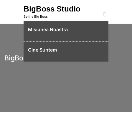
Skip
BigBoss Studio
to
Be the Big Boss
content
Misiunea Noastra
Cine Suntem
BigBoss Studio