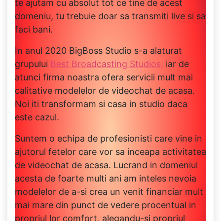
te ajutam cu absolut tot ce tine de acest
domeniu, tu trebuie doar sa transmiti live si sa
faci bani.
In anul 2020 BigBoss Studio s-a alaturat
grupului
Best Broadcasting Studios,
iar de
atunci firma noastra ofera servicii mult mai
calitative modelelor de videochat de acasa.
Noi iti transformam si casa in studio daca
este cazul.
Suntem o echipa de profesionisti care vine in
ajutorul fetelor care vor sa inceapa activitatea
de videochat de acasa. Lucrand in domeniul
acesta de foarte multi ani am inteles nevoia
modelelor de a-si crea un venit financiar mult
mai mare din punct de vedere procentual in
propriul lor comfort, alegandu-si propriul