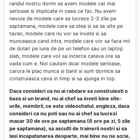
randul nostru dorim sa avem modele cat mai
serioase si implicate in ceea ce fac. Nu avem
nevoie de modele care sa lucreze 2-3 zile pe
saptamana, modele care sa stea si sa se uite pe
tavan, modele care nu vor sa invete si sa
munceasca cand intra, modele care vor sa faca mii
de dolari pe luna de pe un telefon sau un laptop
slab, modele care vor sa incerce cateva ore sa
vada cum e. Noi cautam doar modele serioase,
carora le plac munca si banii si sunt dornice sa
construiasca ceva in timp si sa ajunga in top.
Daca consideri ca nu ai rabdare sa construiesti o
baza si un brand, nu ai chef sa inveti bine site-
urile, membrii, ce este videochatul, engleza, daca
consideri ca nu poti sau nu ai chef sa lucrezi
macar 30 de ore pe saptamana (6 ore pe zi, 5 zile
pe saptamana), sa asculti de trainerii nostri si sa
lasi incapatanarea deoparte, mai bine nu ne scrie,