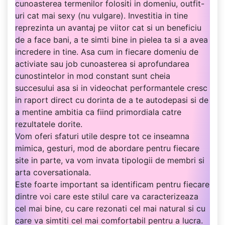
cunoasterea termenilor folositi in domeniu, outfit-
uri cat mai sexy (nu vulgare). Investitia in tine
reprezinta un avantaj pe viitor cat si un beneficiu
de a face bani, a te simti bine in pielea ta si a avea
incredere in tine. Asa cum in fiecare domeniu de
activiate sau job cunoasterea si aprofundarea
cunostintelor in mod constant sunt cheia
succesului asa si in videochat performantele cresc
in raport direct cu dorinta de a te autodepasi si de
a mentine ambitia ca fiind primordiala catre
rezultatele dorite.
Vom oferi sfaturi utile despre tot ce inseamna
mimica, gesturi, mod de abordare pentru fiecare
site in parte, va vom invata tipologii de membri si
arta coversationala.
Este foarte important sa identificam pentru fiecare
dintre voi care este stilul care va caracterizeaza
cel mai bine, cu care rezonati cel mai natural si cu
care va simtiti cel mai comfortabil pentru a lucra.