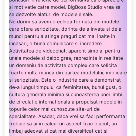
si motivatie catre model. BigBoss Studio vrea sa
se dezvolte alaturi de modelele sale.
Ne dorim sa avem o echipa formata din modele
care ofera seriozitate, dorinta de a invata si de a
munci pentru a atinge praguri cat mai inalte in
incasari, o buna comunicare si incredere.
Activitatea de videochat, aparent simpla, pentru
unele modele si deloc grea, reprezinta in realitate
un domeniu de activitate complex care solicita
foarte multa munca din partea modelului, implicare
si seriozitate. Este o industrie care a demonstrat
de-a lungul timpului ca feminitatea, bunul gust, o
cultura generala minima si cunoasterea unei limbi
de circulatie internationala a propulsat modele in
topurile celor mai cunoscute site-uri de
specialitate. Asadar, daca vrei sa faci performanta
trebuie sa ai in calcul un aspect fizic placut, un
limbaj adecvat si cat mai diversificat cat si