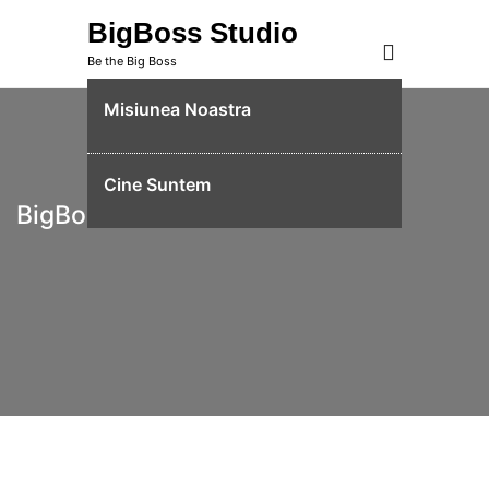
Skip
BigBoss Studio
to
Be the Big Boss
content
Misiunea Noastra
Cine Suntem
BigBoss Studio