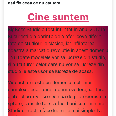
esti fix ceea ce nu cautam.
Cine suntem
BigBoss Studio a fost infiintat in anul 2017 in
Bucuresti din dorinta de a oferi ceva diferit
fata de studiourile clasice, iar infiintarea
noastra a marcat o revolutie in acest domeniu
. Nu toate modelele vor sa lucreze din studio,
si nu tuturor celor care nu vor sa lucreze din
studio le este usor sa lucreze de acasa.
Videochatul este un domeniu mult mai
complex decat pare la prima vedere, iar fara
ajutorul potrivit si o echipa de profesionisti in
sptate, sansele tale sa faci bani sunt minime.
Studioul nostru face lucrurile mai simple. Noi