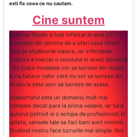
esti fix ceea ce nu cautam.
Cine suntem
BigBoss Studio a fost infiintat in anul 2017 in
Bucuresti din dorinta de a oferi ceva diferit
fata de studiourile clasice, iar infiintarea
noastra a marcat o revolutie in acest domeniu
. Nu toate modelele vor sa lucreze din studio,
si nu tuturor celor care nu vor sa lucreze din
studio le este usor sa lucreze de acasa.
Videochatul este un domeniu mult mai
complex decat pare la prima vedere, iar fara
ajutorul potrivit si o echipa de profesionisti in
sptate, sansele tale sa faci bani sunt minime.
Studioul nostru face lucrurile mai simple. Noi