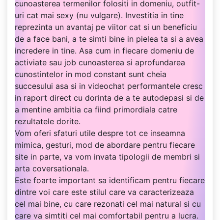
cunoasterea termenilor folositi in domeniu, outfit-
uri cat mai sexy (nu vulgare). Investitia in tine
reprezinta un avantaj pe viitor cat si un beneficiu
de a face bani, a te simti bine in pielea ta si a avea
incredere in tine. Asa cum in fiecare domeniu de
activiate sau job cunoasterea si aprofundarea
cunostintelor in mod constant sunt cheia
succesului asa si in videochat performantele cresc
in raport direct cu dorinta de a te autodepasi si de
a mentine ambitia ca fiind primordiala catre
rezultatele dorite.
Vom oferi sfaturi utile despre tot ce inseamna
mimica, gesturi, mod de abordare pentru fiecare
site in parte, va vom invata tipologii de membri si
arta coversationala.
Este foarte important sa identificam pentru fiecare
dintre voi care este stilul care va caracterizeaza
cel mai bine, cu care rezonati cel mai natural si cu
care va simtiti cel mai comfortabil pentru a lucra.