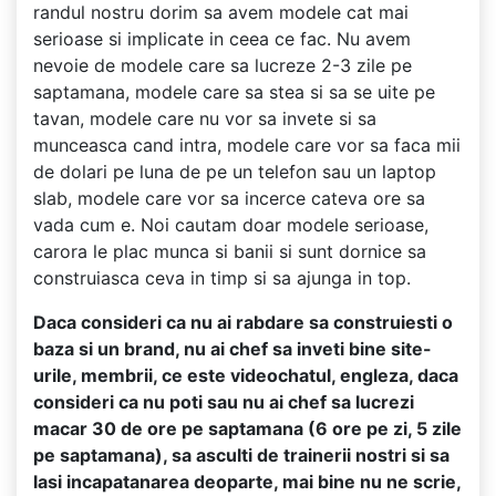
randul nostru dorim sa avem modele cat mai
serioase si implicate in ceea ce fac. Nu avem
nevoie de modele care sa lucreze 2-3 zile pe
saptamana, modele care sa stea si sa se uite pe
tavan, modele care nu vor sa invete si sa
munceasca cand intra, modele care vor sa faca mii
de dolari pe luna de pe un telefon sau un laptop
slab, modele care vor sa incerce cateva ore sa
vada cum e. Noi cautam doar modele serioase,
carora le plac munca si banii si sunt dornice sa
construiasca ceva in timp si sa ajunga in top.
Daca consideri ca nu ai rabdare sa construiesti o
baza si un brand, nu ai chef sa inveti bine site-
urile, membrii, ce este videochatul, engleza, daca
consideri ca nu poti sau nu ai chef sa lucrezi
macar 30 de ore pe saptamana (6 ore pe zi, 5 zile
pe saptamana), sa asculti de trainerii nostri si sa
lasi incapatanarea deoparte, mai bine nu ne scrie,