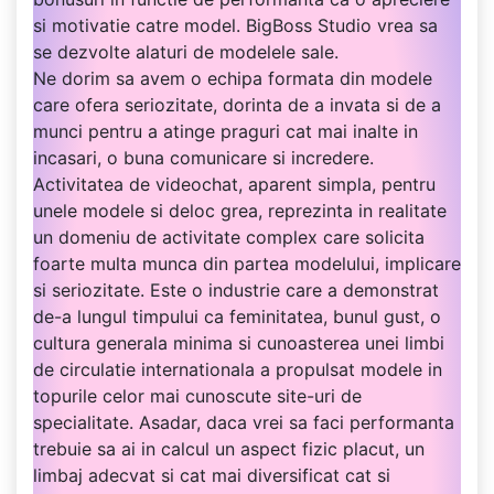
si motivatie catre model. BigBoss Studio vrea sa
se dezvolte alaturi de modelele sale.
Ne dorim sa avem o echipa formata din modele
care ofera seriozitate, dorinta de a invata si de a
munci pentru a atinge praguri cat mai inalte in
incasari, o buna comunicare si incredere.
Activitatea de videochat, aparent simpla, pentru
unele modele si deloc grea, reprezinta in realitate
un domeniu de activitate complex care solicita
foarte multa munca din partea modelului, implicare
si seriozitate. Este o industrie care a demonstrat
de-a lungul timpului ca feminitatea, bunul gust, o
cultura generala minima si cunoasterea unei limbi
de circulatie internationala a propulsat modele in
topurile celor mai cunoscute site-uri de
specialitate. Asadar, daca vrei sa faci performanta
trebuie sa ai in calcul un aspect fizic placut, un
limbaj adecvat si cat mai diversificat cat si