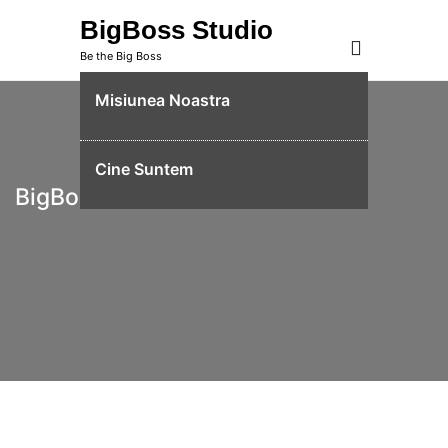
Skip
BigBoss Studio
to
Be the Big Boss
content
Misiunea Noastra
Cine Suntem
BigBoss Studio