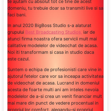
te ajutam cu absolut tot ce tine de acest
domeniu, tu trebuie doar sa transmiti live si sa
faci bani.
In anul 2020 BigBoss Studio s-a alaturat
grupului
Best Broadcasting Studios,
iar de
atunci firma noastra ofera servicii mult mai
calitative modelelor de videochat de acasa.
Noi iti transformam si casa in studio daca
este cazul.
Suntem o echipa de profesionisti care vine in
ajutorul fetelor care vor sa inceapa activitatea
de videochat de acasa. Lucrand in domeniul
acesta de foarte multi ani am inteles nevoia
modelelor de a-si crea un venit financiar mult
mai mare din punct de vedere procentual in
propriul lor comfort, alegandu-si propriul