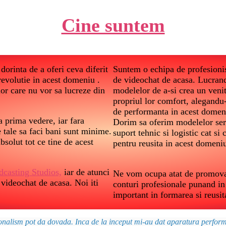
Cine suntem
dorinta de a oferi ceva diferit
Suntem o echipa de profesionist
 revolutie in acest domeniu .
de videochat de acasa. Lucrand
lor care nu vor sa lucreze din
modelelor de a-si crea un veni
propriul lor comfort, alegandu
de performanta in acest domen
 prima vedere, iar fara
Dorim sa oferim modelelor ser
le tale sa faci bani sunt minime.
suport tehnic si logistic cat s
bsolut tot ce tine de acest
pentru reusita in acest domeni
dcasting Studios,
iar de atunci
Ne vom ocupa atat de promovare
 videochat de acasa. Noi iti
conturi profesionale punand in 
important in formarea si reusit
ionalism pot da dovada. Inca de la inceput mi-au dat aparatura performa