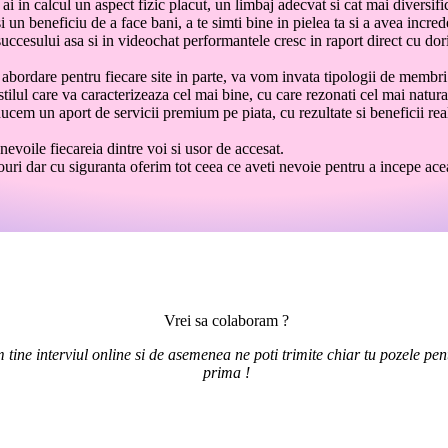
 ai in calcul un aspect fizic placut, un limbaj adecvat si cat mai diversifi
 si un beneficiu de a face bani, a te simti bine in pielea ta si a avea incr
ccesului asa si in videochat performantele cresc in raport direct cu dori
abordare pentru fiecare site in parte, va vom invata tipologii de membri 
stilul care va caracterizeaza cel mai bine, cu care rezonati cel mai natura
ducem un aport de servicii premium pe piata, cu rezultate si beneficii rea
evoile fiecareia dintre voi si usor de accesat.
ri dar cu siguranta oferim tot ceea ce aveti nevoie pentru a incepe acea
Vrei sa colaboram ?
 tine interviul online si de asemenea ne poti trimite chiar tu pozele pent
prima !