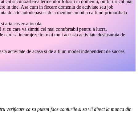
cat cat si cunoasterea termenilor folositi in domeniu, outfit-uri cat mai
edere in tine. Asa cum in fiecare domeniu de activiate sau job
nta de a te autodepasi si de a mentine ambitia ca fiind primordiala
si arta coversationala.
l si cu care va simtiti cel mai comfortabil pentru a lucra.
le care sa incurajeze tot mai mult aceasta activitate desfasurata de
sta activitate de acasa si de a fi un model independent de succes.
ru verificare ca sa putem face conturile si sa vii direct la munca din