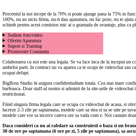
Procentul la noi incepe de la 70% si poate ajunge pana la 75% in functie 
100%, nu au nicio firma, nu-ti dau aparatura, nu fac poze, nu te ajuta cu
schimb pentru acest comision mic ai o gramada de avantaje, plus ca plat
Sedinte foto/video
Oferim Aparatura
Suport si Training
Promovare Constanta
Colaborarea cu noi este una legala. Se va face inca de la inceput un cont
ambelor parti. In contract nu va aparea ca te ocupi de videochat sau ca 
ocupat defapt.
BigBoss Studio iti asigura confidentialitate totala. Cea mai mare confide
barfeasca. Doar staff-ul nostru si adminii de la site-urile de videochat
restrictionat.
Fiind singura firma legala care se ocupa cu videochat de acasa, si of
lucreze 2-3 zile pe saptamana, modele care sa stea si sa se uite pe tav
modele care vor sa incerce cateva ore sa vada cum e. Noi cautam doar m
Daca consideri ca nu ai rabdare sa construiesti o baza si un brand,
30 de ore pe saptamana (6 ore pe zi, 5 zile pe saptamana), sa ascult