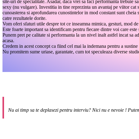
site-uri de specialitate. Asadar, daca vrei sa faci performanta trebuie sa
sexy (nu vulgare). Investitia in tine reprezinta un avantaj pe viitor cat
cunoasterea si aprofundarea cunostintelor in mod constant sunt cheia su
catre rezultatele dorite.
Vom oferi sfaturi utile despre tot ce inseamna mimica, gesturi, mod de 
Este foarte important sa identificam pentru fiecare dintre voi care este 
Punem pret pe calitate si performanta la un nivel inalt astfel incat sa a
acasa.
Credem in acest concept ca fiind cel mai la indemana pentru a sustine n
Nu promitem sume uriase, garantate, cum tot speculeaza diverse studiou
Nu ai timp sa te deplasezi pentru interviu? Nici nu e nevoie ! Putem