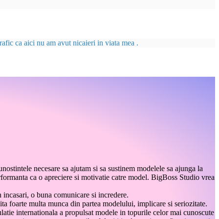
afic ca aici nu am avut nicaieri in viata mea .
unostintele necesare sa ajutam si sa sustinem modelele sa ajunga la
performanta ca o apreciere si motivatie catre model. BigBoss Studio vrea
n incasari, o buna comunicare si incredere.
ita foarte multa munca din partea modelului, implicare si seriozitate.
ulatie internationala a propulsat modele in topurile celor mai cunoscute