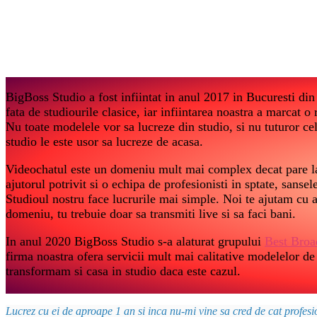
BigBoss Studio a fost infiintat in anul 2017 in Bucuresti din 
fata de studiourile clasice, iar infiintarea noastra a marcat o
Nu toate modelele vor sa lucreze din studio, si nu tuturor ce
studio le este usor sa lucreze de acasa.
Videochatul este un domeniu mult mai complex decat pare la
ajutorul potrivit si o echipa de profesionisti in sptate, sanse
Studioul nostru face lucrurile mai simple. Noi te ajutam cu a
domeniu, tu trebuie doar sa transmiti live si sa faci bani.
In anul 2020 BigBoss Studio s-a alaturat grupului
Best Broa
firma noastra ofera servicii mult mai calitative modelelor de
transformam si casa in studio daca este cazul.
Lucrez cu ei de aproape 1 an si inca nu-mi vine sa cred de cat profes