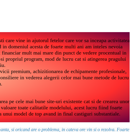
i care vine in ajutorul fetelor care vor sa inceapa activitatea
 in domeniul acesta de foarte multi ani am inteles nevoia
t financiar mult mai mare din punct de vedere procentual in
-si propriul program, mod de lucru cat si atingerea pragului
iu.
vicii premium, achizitionarea de echipamente profesionale,
i consiliere in vederea alegerii celor mai bune metode de lucru
u.
a pe cele mai bune site-uri existente cat si de crearea unor
valoare toate calitatile modelului, acest lucru fiind foarte
a unui model de top avand in final castiguri substantiale.
nta, si oricand are o problema, in cateva ore vin si o rezolva. Foarte