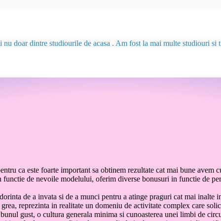
u doar dintre studiourile de acasa . Am fost la mai multe studiouri si tr
entru ca este foarte important sa obtinem rezultate cat mai bune avem c
da in functie de nevoile modelului, oferim diverse bonusuri in functie de 
rinta de a invata si de a munci pentru a atinge praguri cat mai inalte i
grea, reprezinta in realitate un domeniu de activitate complex care solic
 bunul gust, o cultura generala minima si cunoasterea unei limbi de circ