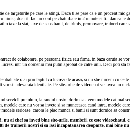
de targeturile pe care le atingi. Daca ti se pare ca e un procent mic gand
 nimic, doar iti fac un cont pe chaturbate in 2 minute si ti-l dau sa te de
im taxe la stat, taxe de scos banii, de trimis, promovare, traineri care 
ract de colaborare, pe persoana fizica sau firma, in baza caruia se vor plat
lucrezi intr-un domeniu mai putin aprobat de catre unii. Deci poti sta fara
ntialitate o ai prin faptul ca lucrezi de acasa, si nu stie nimeni cu ce t
 iti vor sti adevarata identitate. Pe site-urile de videochat vei avea un 
erind servicii premium, la randul nostru dorim sa avem modele cat mai se
an, modele care nu vor sa invete si sa munceasca cand intra, modele care 
odele serioase, carora le plac munca si banii si sunt dornice sa constru
 nu ai chef sa inveti bine site-urile, membrii, ce este videochatul, 
i de trainerii nostri si sa lasi incapatanarea deoparte, mai bine nu 