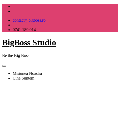
Skip
to
content
contact@bigboss.ro
|
0741 189 014
BigBoss Studio
Be the Big Boss
Misiunea Noastra
Cine Suntem
BigBoss Studio