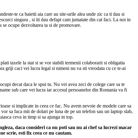
este-te ca baietii aia care au site-urile alea unde zic ca ti dau si
scurci singura , si iti dau defapt cam jumatate din cat faci. La noi in
sa se ocupe dezvoltarea ta si de promovare.
i taxele la stat si se vor stabili termenii colaborarii si obligatia
 griji caci vei lucra legal si nimeni nu va sti vreodata cu ce te-ai
e ocupi decat daca le spui tu. Nu vei avea zeci de colege care sa te
nickname sub care vei lucra iar accesul persoanelor din Romania va fi
rioase si implicate in ceea ce fac. Nu avem nevoie de modele care sa
vor sa faca mii de dolari pe luna de pe un telefon sau un laptop slab,
iasca ceva in timp si sa ajunga in top.
engleza, daca consideri ca nu poti sau nu ai chef sa lucrezi macar
ne scrie, esti fix ceea ce nu cautam.