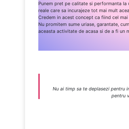
Punem pret pe calitate si performanta la u
reale care sa incurajeze tot mai mult ace
Credem in acest concept ca fiind cel mai 
Nu promitem sume uriase, garantate, cum 
aceasta activitate de acasa si de a fi un
Nu ai timp sa te deplasezi pentru in
pentru v