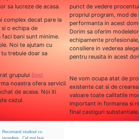
sor sa lucreze de acasa.
punct de vedere procentual
propriul program, mod de l
i complex decat pare la
performanta in acest dom
t si o echipa de
Dorim sa oferim modelelor 
a faci bani sunt minime.
echipamente profesionale, s
ple. Noi te ajutam cu
consiliere in vederea aleg
 tu trebuie doar sa
pentru reusita in acest do
rat grupului
Best
Ne vom ocupa atat de prom
irma noastra ofera servicii
existente cat si de creare
chat de acasa. Noi iti
valoare toate calitatile mod
te cazul.
important in formarea si r
final castiguri substantiale
Recomand studioul cu
incredere . Cel mai bun