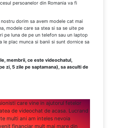
accesul persoanelor din Romania va fi
dul nostru dorim sa avem modele cat mai
a, modele care sa stea si sa se uite pe
ri pe luna de pe un telefon sau un laptop
le plac munca si banii si sunt dornice sa
ile, membrii, ce este videochatul,
e zi, 5 zile pe saptamana), sa asculti de
nisti care vine in ajutorul fetelor
tatea de videochat de acasa. Lucrand
te multi ani am inteles nevoia
venit financiar mult mai mare din