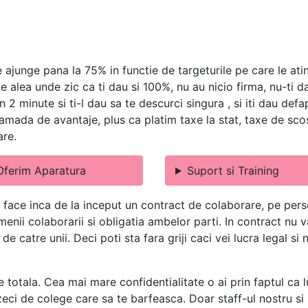
 ajunge pana la 75% in functie de targeturile pe care le ati
le alea unde zic ca ti dau si 100%, nu au nicio firma, nu-ti 
n 2 minute si ti-l dau sa te descurci singura , si iti dau def
mada de avantaje, plus ca platim taxe la stat, taxe de scos 
are.
Oferim Aparatura
Suport si Training
 face inca de la inceput un contract de colaborare, pe perso
termenii colaborarii si obligatia ambelor parti. In contract n
e catre unii. Deci poti sta fara griji caci vei lucra legal si
e totala. Cea mai mare confidentialitate o ai prin faptul ca l
eci de colege care sa te barfeasca. Doar staff-ul nostru si a