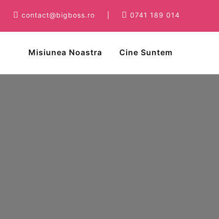
contact@bigboss.ro
|
0741 189 014
Misiunea Noastra
Cine Suntem