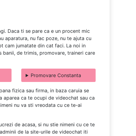
ngi. Daca ti se pare ca e un procent mic
dau aparatura, nu fac poze, nu te ajuta cu
apt cam jumatate din cat faci. La noi in
banii, de trimis, promovare, traineri care
Promovare Constanta
ana fizica sau firma, in baza caruia se
u va aparea ca te ocupi de videochat sau ca
 nimeni nu va sti vreodata cu ce te-ai
ucrezi de acasa, si nu stie nimeni cu ce te
dminii de la site-urile de videochat iti