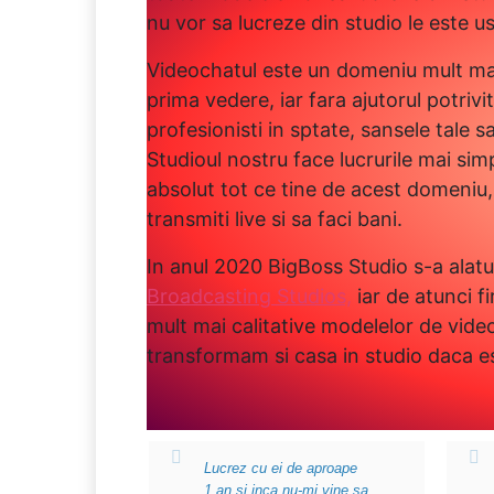
nu vor sa lucreze din studio le este u
Videochatul este un domeniu mult ma
prima vedere, iar fara ajutorul potrivi
profesionisti in sptate, sansele tale s
Studioul nostru face lucrurile mai sim
absolut tot ce tine de acest domeniu,
transmiti live si sa faci bani.
In anul 2020 BigBoss Studio s-a alatu
Broadcasting Studios,
iar de atunci f
mult mai calitative modelelor de video
transformam si casa in studio daca es
Lucrez cu ei de aproape
1 an si inca nu-mi vine sa