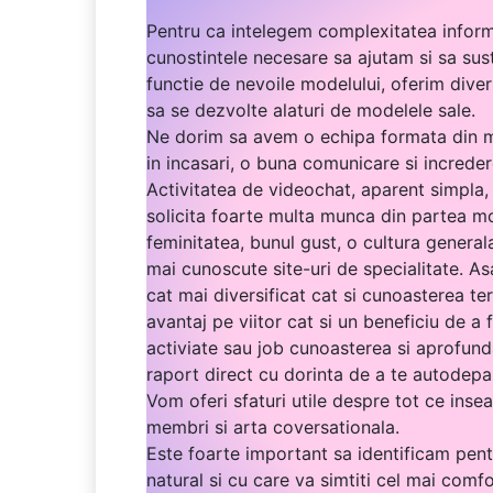
Pentru ca intelegem complexitatea inform
cunostintele necesare sa ajutam si sa sust
functie de nevoile modelului, oferim dive
sa se dezvolte alaturi de modelele sale.
Ne dorim sa avem o echipa formata din mod
in incasari, o buna comunicare si increder
Activitatea de videochat, aparent simpla,
solicita foarte multa munca din partea mod
feminitatea, bunul gust, o cultura general
mai cunoscute site-uri de specialitate. As
cat mai diversificat cat si cunoasterea ter
avantaj pe viitor cat si un beneficiu de a 
activiate sau job cunoasterea si aprofund
raport direct cu dorinta de a te autodepas
Vom oferi sfaturi utile despre tot ce ins
membri si arta coversationala.
Este foarte important sa identificam pentr
natural si cu care va simtiti cel mai comfo