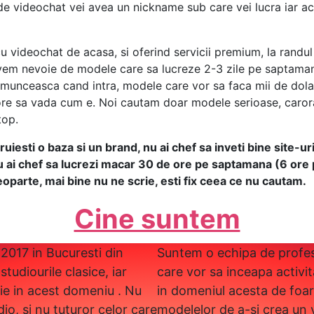
e de videochat vei avea un nickname sub care vei lucra iar 
cu videochat de acasa, si oferind servicii premium, la ran
avem nevoie de modele care sa lucreze 2-3 zile pe saptaman
 munceasca cand intra, modele care vor sa faca mii de dola
ore sa vada cum e. Noi cautam doar modele serioase, carora 
top.
uiesti o baza si un brand, nu ai chef sa inveti bine site-ur
u ai chef sa lucrezi macar 30 de ore pe saptamana (6 ore p
deoparte, mai bine nu ne scrie, esti fix ceea ce nu cautam.
Cine suntem
 2017 in Bucuresti din
Suntem o echipa de profesio
studiourile clasice, iar
care vor sa inceapa activi
tie in acest domeniu . Nu
in domeniul acesta de foar
io, si nu tuturor celor care
modelelor de a-si crea un 