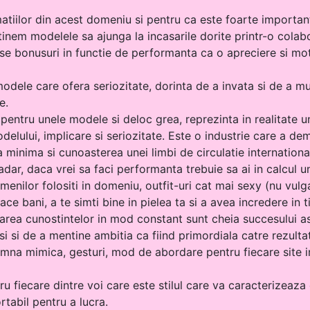
atiilor din acest domeniu si pentru ca este foarte importa
inem modelele sa ajunga la incasarile dorite printr-o colabor
rse bonusuri in functie de performanta ca o apreciere si mo
ele care ofera seriozitate, dorinta de a invata si de a mun
e.
 pentru unele modele si deloc grea, reprezinta in realitate
elului, implicare si seriozitate. Este o industrie care a de
a minima si cunoasterea unei limbi de circulatie internation
adar, daca vrei sa faci performanta trebuie sa ai in calcul u
menilor folositi in domeniu, outfit-uri cat mai sexy (nu vulgar
face bani, a te simti bine in pielea ta si a avea incredere i
area cunostintelor in mod constant sunt cheia succesului as
i si de a mentine ambitia ca fiind primordiala catre rezultat
eamna mimica, gesturi, mod de abordare pentru fiecare site i
u fiecare dintre voi care este stilul care va caracterizeaza 
rtabil pentru a lucra.