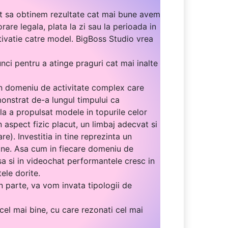
nt sa obtinem rezultate cat mai bune avem
are legala, plata la zi sau la perioada in
tivatie catre model. BigBoss Studio vrea
ci pentru a atinge praguri cat mai inalte
 un domeniu de activitate complex care
monstrat de-a lungul timpului ca
ala a propulsat modele in topurile celor
n aspect fizic placut, un limbaj adecvat si
e). Investitia in tine reprezinta un
n tine. Asa cum in fiecare domeniu de
a si in videochat performantele cresc in
ele dorite.
n parte, va vom invata tipologii de
cel mai bine, cu care rezonati cel mai