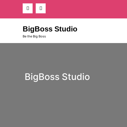
Skip
to
content
BigBoss Studio
Be the Big Boss
BigBoss Studio