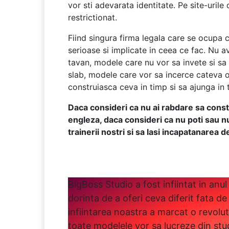
vor sti adevarata identitate. Pe site-uril
restrictionat.
Fiind singura firma legala care se ocupa 
serioase si implicate in ceea ce fac. Nu 
tavan, modele care nu vor sa invete si sa
slab, modele care vor sa incerce cateva 
construiasca ceva in timp si sa ajunga in 
Daca consideri ca nu ai rabdare sa constr
engleza, daca consideri ca nu poti sau n
trainerii nostri si sa lasi incapatanarea 
BigBoss Studio a fost infiintat in anul
dorinta de a oferi ceva diferit fata de 
infiintarea noastra a marcat o revolu
toate modelele vor sa lucreze din stud