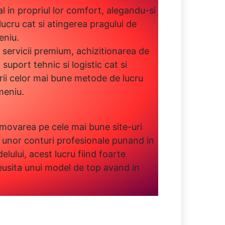
 in propriul lor comfort, alegandu-si
ucru cat si atingerea pragului de
eniu.
servicii premium, achizitionarea de
uport tehnic si logistic cat si
erii celor mai bune metode de lucru
meniu.
ovarea pe cele mai bune site-uri
a unor conturi profesionale punand in
elului, acest lucru fiind foarte
eusita unui model de top avand in
.