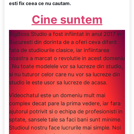
esti fix ceea ce nu cautam.
Cine suntem
BigBoss Studio a fost infiintat in anul 2017 in
Bucuresti din dorinta de a oferi ceva diferit
fata de studiourile clasice, iar infiintarea
noastra a marcat o revolutie in acest domeniu
. Nu toate modelele vor sa lucreze din studio,
si nu tuturor celor care nu vor sa lucreze din
studio le este usor sa lucreze de acasa.
Videochatul este un domeniu mult mai
complex decat pare la prima vedere, iar fara
ajutorul potrivit si o echipa de profesionisti in
sptate, sansele tale sa faci bani sunt minime.
Studioul nostru face lucrurile mai simple. Noi