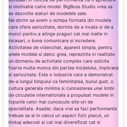
si motivatie catre model. BigBoss Studio vrea sa
se dezvolte alaturi de modelele sale.
Ne dorim sa avem o echipa formata din modele
care ofera seriozitate, dorinta de a invata si de a
munci pentru a atinge praguri cat mai inalte in
incasari, o buna comunicare si incredere.
Activitatea de videochat, aparent simpla, pentru
unele modele si deloc grea, reprezinta in realitate
un domeniu de activitate complex care solicita
foarte multa munca din partea modelului, implicare
si seriozitate. Este o industrie care a demonstrat
de-a lungul timpului ca feminitatea, bunul gust, o
cultura generala minima si cunoasterea unei limbi
de circulatie internationala a propulsat modele in
topurile celor mai cunoscute site-uri de
specialitate. Asadar, daca vrei sa faci performanta
trebuie sa ai in calcul un aspect fizic placut, un
limbaj adecvat si cat mai diversificat cat si