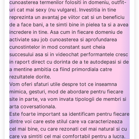
cunoasterea termenilor folositi in domeniu, outfit-
uri cat mai sexy (nu vulgare). Investitia in tine
reprezinta un avantaj pe viitor cat si un beneficiu
de a face bani, a te simti bine in pielea ta si a avea
incredere in tine. Asa cum in fiecare domeniu de
activiate sau job cunoasterea si aprofundarea
cunostintelor in mod constant sunt cheia
succesului asa si in videochat performantele cresc
in raport direct cu dorinta de a te autodepasi si de
a mentine ambitia ca fiind primordiala catre
rezultatele dorite.
Vom oferi sfaturi utile despre tot ce inseamna
mimica, gesturi, mod de abordare pentru fiecare
site in parte, va vom invata tipologii de membri si
arta coversationala.
Este foarte important sa identificam pentru fiecare
dintre voi care este stilul care va caracterizeaza
cel mai bine, cu care rezonati cel mai natural si cu
care va simtiti cel mai comfortabil pentru a lucra.