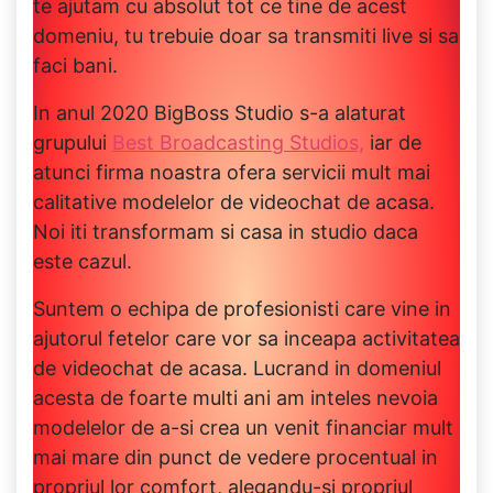
te ajutam cu absolut tot ce tine de acest
domeniu, tu trebuie doar sa transmiti live si sa
faci bani.
In anul 2020 BigBoss Studio s-a alaturat
grupului
Best Broadcasting Studios,
iar de
atunci firma noastra ofera servicii mult mai
calitative modelelor de videochat de acasa.
Noi iti transformam si casa in studio daca
este cazul.
Suntem o echipa de profesionisti care vine in
ajutorul fetelor care vor sa inceapa activitatea
de videochat de acasa. Lucrand in domeniul
acesta de foarte multi ani am inteles nevoia
modelelor de a-si crea un venit financiar mult
mai mare din punct de vedere procentual in
propriul lor comfort, alegandu-si propriul