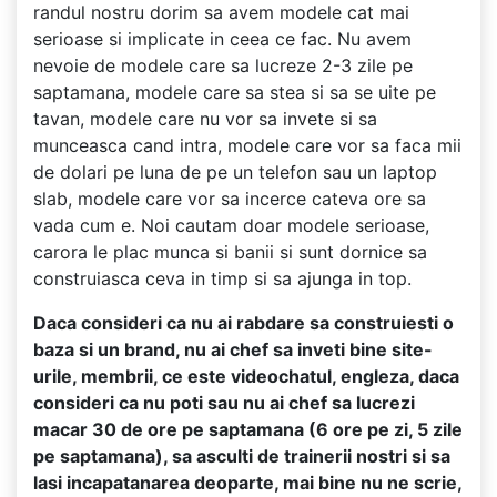
randul nostru dorim sa avem modele cat mai
serioase si implicate in ceea ce fac. Nu avem
nevoie de modele care sa lucreze 2-3 zile pe
saptamana, modele care sa stea si sa se uite pe
tavan, modele care nu vor sa invete si sa
munceasca cand intra, modele care vor sa faca mii
de dolari pe luna de pe un telefon sau un laptop
slab, modele care vor sa incerce cateva ore sa
vada cum e. Noi cautam doar modele serioase,
carora le plac munca si banii si sunt dornice sa
construiasca ceva in timp si sa ajunga in top.
Daca consideri ca nu ai rabdare sa construiesti o
baza si un brand, nu ai chef sa inveti bine site-
urile, membrii, ce este videochatul, engleza, daca
consideri ca nu poti sau nu ai chef sa lucrezi
macar 30 de ore pe saptamana (6 ore pe zi, 5 zile
pe saptamana), sa asculti de trainerii nostri si sa
lasi incapatanarea deoparte, mai bine nu ne scrie,