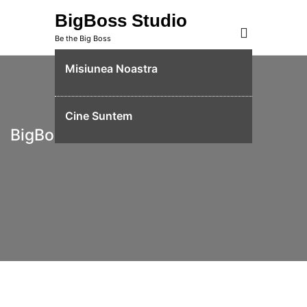
Skip
BigBoss Studio
to
Be the Big Boss
content
Misiunea Noastra
Cine Suntem
BigBoss Studio