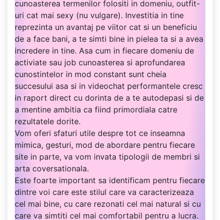
cunoasterea termenilor folositi in domeniu, outfit-
uri cat mai sexy (nu vulgare). Investitia in tine
reprezinta un avantaj pe viitor cat si un beneficiu
de a face bani, a te simti bine in pielea ta si a avea
incredere in tine. Asa cum in fiecare domeniu de
activiate sau job cunoasterea si aprofundarea
cunostintelor in mod constant sunt cheia
succesului asa si in videochat performantele cresc
in raport direct cu dorinta de a te autodepasi si de
a mentine ambitia ca fiind primordiala catre
rezultatele dorite.
Vom oferi sfaturi utile despre tot ce inseamna
mimica, gesturi, mod de abordare pentru fiecare
site in parte, va vom invata tipologii de membri si
arta coversationala.
Este foarte important sa identificam pentru fiecare
dintre voi care este stilul care va caracterizeaza
cel mai bine, cu care rezonati cel mai natural si cu
care va simtiti cel mai comfortabil pentru a lucra.