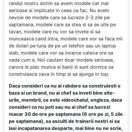
randul nostru dorim sa avem modele cat mai
serioase si implicate in ceea ce fac. Nu avem
nevoie de modele care sa lucreze 2-3 zile pe
saptamana, modele care sa stea si sa se uite pe
tavan, modele care nu vor sa invete si sa
munceasca cand intra, modele care vor sa faca mii
de dolari pe luna de pe un telefon sau un laptop
slab, modele care vor sa incerce cateva ore sa
vada cum e. Noi cautam doar modele serioase,
carora le plac munca si banii si sunt dornice sa
construiasca ceva in timp si sa ajunga in top.
Daca consideri ca nu ai rabdare sa construiesti o
baza si un brand, nu ai chef sa inveti bine site-
urile, membrii, ce este videochatul, engleza, daca
consideri ca nu poti sau nu ai chef sa lucrezi
macar 30 de ore pe saptamana (6 ore pe zi, 5 zile
pe saptamana), sa asculti de trainerii nostri si sa
lasi incapatanarea deoparte, mai bine nu ne scrie,