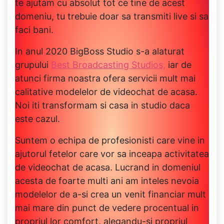
te ajutam cu absolut tot ce tine de acest
domeniu, tu trebuie doar sa transmiti live si sa
faci bani.
In anul 2020 BigBoss Studio s-a alaturat
grupului
Best Broadcasting Studios,
iar de
atunci firma noastra ofera servicii mult mai
calitative modelelor de videochat de acasa.
Noi iti transformam si casa in studio daca
este cazul.
Suntem o echipa de profesionisti care vine in
ajutorul fetelor care vor sa inceapa activitatea
de videochat de acasa. Lucrand in domeniul
acesta de foarte multi ani am inteles nevoia
modelelor de a-si crea un venit financiar mult
mai mare din punct de vedere procentual in
propriul lor comfort, alegandu-si propriul