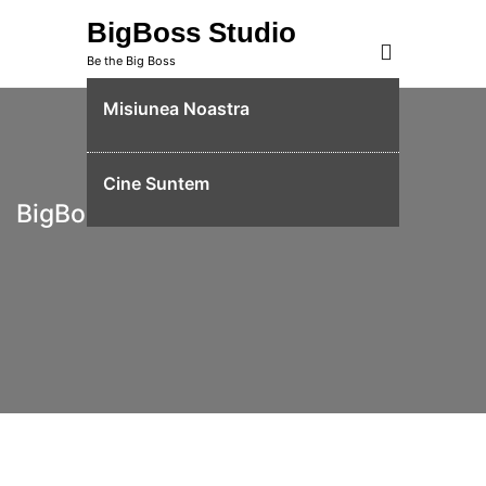
Skip
BigBoss Studio
to
Be the Big Boss
content
Misiunea Noastra
Cine Suntem
BigBoss Studio