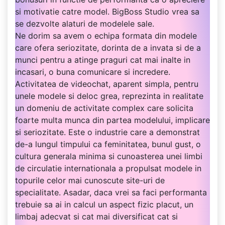
si motivatie catre model. BigBoss Studio vrea sa
se dezvolte alaturi de modelele sale.
Ne dorim sa avem o echipa formata din modele
care ofera seriozitate, dorinta de a invata si de a
munci pentru a atinge praguri cat mai inalte in
incasari, o buna comunicare si incredere.
Activitatea de videochat, aparent simpla, pentru
unele modele si deloc grea, reprezinta in realitate
un domeniu de activitate complex care solicita
foarte multa munca din partea modelului, implicare
si seriozitate. Este o industrie care a demonstrat
de-a lungul timpului ca feminitatea, bunul gust, o
cultura generala minima si cunoasterea unei limbi
de circulatie internationala a propulsat modele in
topurile celor mai cunoscute site-uri de
specialitate. Asadar, daca vrei sa faci performanta
trebuie sa ai in calcul un aspect fizic placut, un
limbaj adecvat si cat mai diversificat cat si