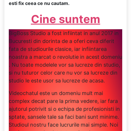
esti fix ceea ce nu cautam.
Cine suntem
BigBoss Studio a fost infiintat in anul 2017 in
Bucuresti din dorinta de a oferi ceva diferit
fata de studiourile clasice, iar infiintarea
noastra a marcat o revolutie in acest domeniu
. Nu toate modelele vor sa lucreze din studio,
si nu tuturor celor care nu vor sa lucreze din
studio le este usor sa lucreze de acasa.
Videochatul este un domeniu mult mai
complex decat pare la prima vedere, iar fara
ajutorul potrivit si o echipa de profesionisti in
sptate, sansele tale sa faci bani sunt minime.
Studioul nostru face lucrurile mai simple. Noi