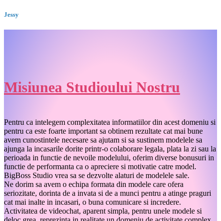
Jessy
Misiunea Studioului Nostru
Pentru ca intelegem complexitatea informatiilor din acest domeniu si
pentru ca este foarte important sa obtinem rezultate cat mai bune
avem cunostintele necesare sa ajutam si sa sustinem modelele sa
ajunga la incasarile dorite printr-o colaborare legala, plata la zi sau la
perioada in functie de nevoile modelului, oferim diverse bonusuri in
functie de performanta ca o apreciere si motivatie catre model.
BigBoss Studio vrea sa se dezvolte alaturi de modelele sale.
Ne dorim sa avem o echipa formata din modele care ofera
seriozitate, dorinta de a invata si de a munci pentru a atinge praguri
cat mai inalte in incasari, o buna comunicare si incredere.
Activitatea de videochat, aparent simpla, pentru unele modele si
deloc grea, reprezinta in realitate un domeniu de activitate complex