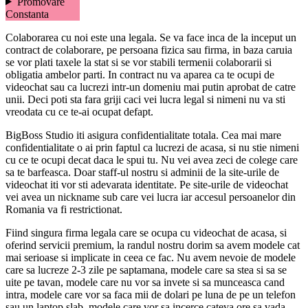
Promovare
Constanta
Colaborarea cu noi este una legala. Se va face inca de la inceput un
contract de colaborare, pe persoana fizica sau firma, in baza caruia
se vor plati taxele la stat si se vor stabili termenii colaborarii si
obligatia ambelor parti. In contract nu va aparea ca te ocupi de
videochat sau ca lucrezi intr-un domeniu mai putin aprobat de catre
unii. Deci poti sta fara griji caci vei lucra legal si nimeni nu va sti
vreodata cu ce te-ai ocupat defapt.
BigBoss Studio iti asigura confidentialitate totala. Cea mai mare
confidentialitate o ai prin faptul ca lucrezi de acasa, si nu stie nimeni
cu ce te ocupi decat daca le spui tu. Nu vei avea zeci de colege care
sa te barfeasca. Doar staff-ul nostru si adminii de la site-urile de
videochat iti vor sti adevarata identitate. Pe site-urile de videochat
vei avea un nickname sub care vei lucra iar accesul persoanelor din
Romania va fi restrictionat.
Fiind singura firma legala care se ocupa cu videochat de acasa, si
oferind servicii premium, la randul nostru dorim sa avem modele cat
mai serioase si implicate in ceea ce fac. Nu avem nevoie de modele
care sa lucreze 2-3 zile pe saptamana, modele care sa stea si sa se
uite pe tavan, modele care nu vor sa invete si sa munceasca cand
intra, modele care vor sa faca mii de dolari pe luna de pe un telefon
sau un laptop slab, modele care vor sa incerce cateva ore sa vada