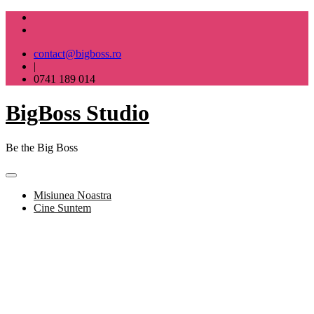
Skip
to
content
contact@bigboss.ro
|
0741 189 014
BigBoss Studio
Be the Big Boss
Misiunea Noastra
Cine Suntem
BigBoss Studio