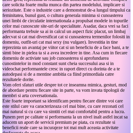
care solicita foarte multa munca din partea modelului, implicare si
seriozitate. Este o industrie care a demonstrat de-a lungul timpului ca
feminitatea, bunul gust, o cultura generala minima si cunoasterea
unei limbi de circulatie internationala a propulsat modele in topurile
celor mai cunoscute site-uri de specialitate. Asadar, daca vrei sa faci
performanta trebuie sa ai in calcul un aspect fizic placut, un limbaj
adecvat si cat mai diversificat cat si cunoasterea termenilor folositi in
domeniu, outfit-uri cat mai sexy (nu vulgare). Investitia in tine
reprezinta un avantaj pe viitor cat si un beneficiu de a face bani, a te
simti bine in pielea ta si a avea incredere in tine. Asa cum in fiecare
domeniu de activiate sau job cunoasterea si aprofundarea
cunostintelor in mod constant sunt cheia succesului asa si in
videochat performantele cresc in raport direct cu dorinta de a te
autodepasi si de a mentine ambitia ca fiind primordiala catre
rezultatele dorite.
Vom oferi sfaturi utile despre tot ce inseamna mimica, gesturi, mod
de abordare pentru fiecare site in parte, va vom invata tipologii de
membri si arta coversationala.
Este foarte important sa identificam pentru fiecare dintre voi care
este stilul care va caracterizeaza cel mai bine, cu care rezonati cel
mai natural si cu care va simtiti cel mai comfortabil pentru a lucra.
Punem pret pe calitate si performanta la un nivel inalt astfel incat sa
aducem un aport de servicii premium pe piata, cu rezultate si
beneficii reale care sa incurajeze tot mai mult aceasta activitate
desfasurata de acasa.