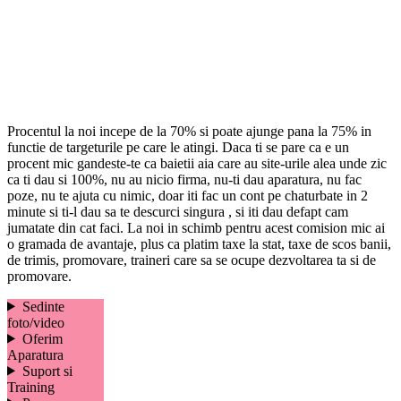
Procentul la noi incepe de la 70% si poate ajunge pana la 75% in
functie de targeturile pe care le atingi. Daca ti se pare ca e un
procent mic gandeste-te ca baietii aia care au site-urile alea unde zic
ca ti dau si 100%, nu au nicio firma, nu-ti dau aparatura, nu fac
poze, nu te ajuta cu nimic, doar iti fac un cont pe chaturbate in 2
minute si ti-l dau sa te descurci singura , si iti dau defapt cam
jumatate din cat faci. La noi in schimb pentru acest comision mic ai
o gramada de avantaje, plus ca platim taxe la stat, taxe de scos banii,
de trimis, promovare, traineri care sa se ocupe dezvoltarea ta si de
promovare.
Sedinte
foto/video
Oferim
Aparatura
Suport si
Training