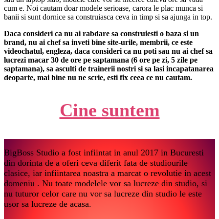
cum e. Noi cautam doar modele serioase, carora le plac munca si
banii si sunt dornice sa construiasca ceva in timp si sa ajunga in top.
Daca consideri ca nu ai rabdare sa construiesti o baza si un
brand, nu ai chef sa inveti bine site-urile, membrii, ce este
videochatul, engleza, daca consideri ca nu poti sau nu ai chef sa
lucrezi macar 30 de ore pe saptamana (6 ore pe zi, 5 zile pe
saptamana), sa asculti de trainerii nostri si sa lasi incapatanarea
deoparte, mai bine nu ne scrie, esti fix ceea ce nu cautam.
Cine suntem
BigBoss Studio a fost infiintat in anul 2017 in Bucuresti
din dorinta de a oferi ceva diferit fata de studiourile
clasice, iar infiintarea noastra a marcat o revolutie in acest
domeniu . Nu toate modelele vor sa lucreze din studio, si
nu tuturor celor care nu vor sa lucreze din studio le este
usor sa lucreze de acasa.