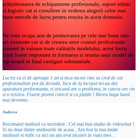
achizitionarea de echipamente profesionale, suport tehnic
si logistic cat si consiliere in vederea alegerii celor mai
bune metode de lucru pentru reusita in acest domeniu.
Ne vom ocupa atat de promovarea pe cele mai bune site-
uri existente cat si de crearea unor conturi profesionale
punand in valoare toate calitatile modelului, acest lucru
fiind foarte important in formarea si reusita unui model de
top avand in final castiguri substantiale.
Lucrez cu ei de aproape 1 an si inca nu-mi vine sa cred de cat
profesionalism pot da dovada. Inca de la inceput mi-au dat
aparatura performanta, si oricand are o problema, in cateva ore vin
si o rezolva. Foarte promti corecti si cu platile ! Mereu baga banii
mai devreme.
Andreea
Recomand studioul cu incredere . Cel mai bun studio de videochat !
Si nu doar dintre studiourile de acasa . Am fost la mai multe
studiouri si trafic ca aici nu am avut nicaieri in viata mea .