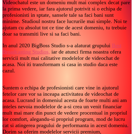
Videochatul este un domeniu mult mai complex decat pare
la prima vedere, iar fara ajutorul potrivit si o echipa de
profesionisti in sptate, sansele tale sa faci bani sunt
minime. Studioul nostru face lucrurile mai simple. Noi te
ajutam cu absolut tot ce tine de acest domeniu, tu trebuie
doar sa transmiti live si sa faci bani.
In anul 2020 BigBoss Studio s-a alaturat grupului
Best
Broadcasting Studios,
iar de atunci firma noastra ofera
servicii mult mai calitative modelelor de videochat de
acasa. Noi iti transformam si casa in studio daca este
cazul.
Suntem o echipa de profesionisti care vine in ajutorul
fetelor care vor sa inceapa activitatea de videochat de
acasa. Lucrand in domeniul acesta de foarte multi ani am
inteles nevoia modelelor de a-si crea un venit financiar
mult mai mare din punct de vedere procentual in propriul
lor comfort, alegandu-si propriul program, mod de lucru
cat si atingerea pragului de performanta in acest domeniu.
Dorim sa oferim modelelor servicii premium,