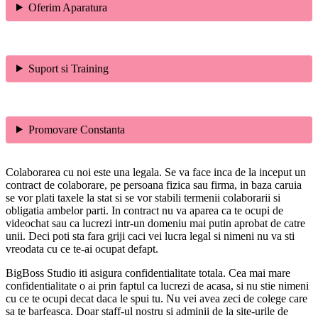
Oferim Aparatura
Suport si Training
Promovare Constanta
Colaborarea cu noi este una legala. Se va face inca de la inceput un
contract de colaborare, pe persoana fizica sau firma, in baza caruia
se vor plati taxele la stat si se vor stabili termenii colaborarii si
obligatia ambelor parti. In contract nu va aparea ca te ocupi de
videochat sau ca lucrezi intr-un domeniu mai putin aprobat de catre
unii. Deci poti sta fara griji caci vei lucra legal si nimeni nu va sti
vreodata cu ce te-ai ocupat defapt.
BigBoss Studio iti asigura confidentialitate totala. Cea mai mare
confidentialitate o ai prin faptul ca lucrezi de acasa, si nu stie nimeni
cu ce te ocupi decat daca le spui tu. Nu vei avea zeci de colege care
sa te barfeasca. Doar staff-ul nostru si adminii de la site-urile de