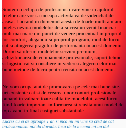
Suntem o echipa de profesionisti care vine in ajutorul
fetelor care vor sa inceapa activitatea de videochat de
acasa. Lucrand in domeniul acesta de foarte multi ani am
inteles nevoia modelelor de a-si crea un venit financiar
mult mai mare din punct de vedere procentual in propriul
lor comfort, alegandu-si propriul program, mod de lucru
cat si atingerea pragului de performanta in acest domeniu.
Dorim sa oferim modelelor servicii premium,
achizitionarea de echipamente profesionale, suport tehnic
si logistic cat si consiliere in vederea alegerii celor mai
bune metode de lucru pentru reusita in acest domeniu.
Ne vom ocupa atat de promovarea pe cele mai bune site-
uri existente cat si de crearea unor conturi profesionale
punand in valoare toate calitatile modelului, acest lucru
fiind foarte important in formarea si reusita unui model de
top avand in final castiguri substantiale.
Lucrez cu ei de aproape 1 an si inca nu-mi vine sa cred de cat
profesionalism pot da dovada. Inca de la inceput mi-au dat