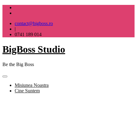
Skip
to
content
contact@bigboss.ro
|
0741 189 014
BigBoss Studio
Be the Big Boss
Misiunea Noastra
Cine Suntem
BigBoss Studio