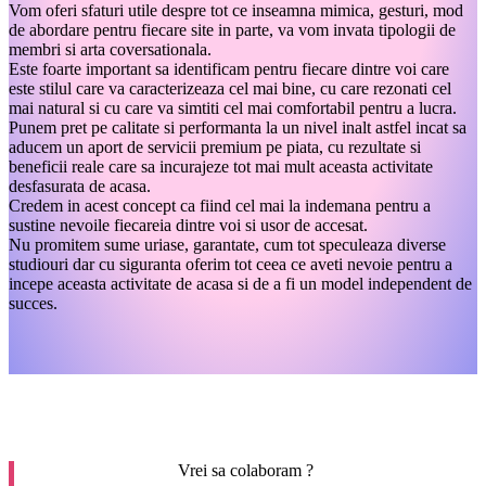
Vom oferi sfaturi utile despre tot ce inseamna mimica, gesturi, mod
de abordare pentru fiecare site in parte, va vom invata tipologii de
membri si arta coversationala.
Este foarte important sa identificam pentru fiecare dintre voi care
este stilul care va caracterizeaza cel mai bine, cu care rezonati cel
mai natural si cu care va simtiti cel mai comfortabil pentru a lucra.
Punem pret pe calitate si performanta la un nivel inalt astfel incat sa
aducem un aport de servicii premium pe piata, cu rezultate si
beneficii reale care sa incurajeze tot mai mult aceasta activitate
desfasurata de acasa.
Credem in acest concept ca fiind cel mai la indemana pentru a
sustine nevoile fiecareia dintre voi si usor de accesat.
Nu promitem sume uriase, garantate, cum tot speculeaza diverse
studiouri dar cu siguranta oferim tot ceea ce aveti nevoie pentru a
incepe aceasta activitate de acasa si de a fi un model independent de
succes.
Vrei sa colaboram ?