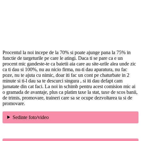
Procentul la noi incepe de la 70% si poate ajunge pana la 75% in
functie de targeturile pe care le atingi. Daca ti se pare ca e un
procent mic gandeste-te ca baietii aia care au site-urile alea unde zic
ca ti dau si 100%, nu au nicio firma, nu-ti dau aparatura, nu fac
poze, nu te ajuta cu nimic, doar iti fac un cont pe chaturbate in 2
minute si ti-l dau sa te descurci singura , si iti dau defapt cam
jumatate din cat faci. La noi in schimb pentru acest comision mic ai
o gramada de avantaje, plus ca platim taxe la stat, taxe de scos banii,
de trimis, promovare, traineri care sa se ocupe dezvoltarea ta si de
promovare.
Sedinte foto/video