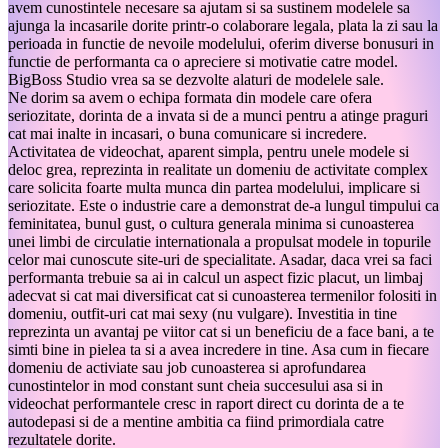
avem cunostintele necesare sa ajutam si sa sustinem modelele sa
ajunga la incasarile dorite printr-o colaborare legala, plata la zi sau la
perioada in functie de nevoile modelului, oferim diverse bonusuri in
functie de performanta ca o apreciere si motivatie catre model.
BigBoss Studio vrea sa se dezvolte alaturi de modelele sale.
Ne dorim sa avem o echipa formata din modele care ofera
seriozitate, dorinta de a invata si de a munci pentru a atinge praguri
cat mai inalte in incasari, o buna comunicare si incredere.
Activitatea de videochat, aparent simpla, pentru unele modele si
deloc grea, reprezinta in realitate un domeniu de activitate complex
care solicita foarte multa munca din partea modelului, implicare si
seriozitate. Este o industrie care a demonstrat de-a lungul timpului ca
feminitatea, bunul gust, o cultura generala minima si cunoasterea
unei limbi de circulatie internationala a propulsat modele in topurile
celor mai cunoscute site-uri de specialitate. Asadar, daca vrei sa faci
performanta trebuie sa ai in calcul un aspect fizic placut, un limbaj
adecvat si cat mai diversificat cat si cunoasterea termenilor folositi in
domeniu, outfit-uri cat mai sexy (nu vulgare). Investitia in tine
reprezinta un avantaj pe viitor cat si un beneficiu de a face bani, a te
simti bine in pielea ta si a avea incredere in tine. Asa cum in fiecare
domeniu de activiate sau job cunoasterea si aprofundarea
cunostintelor in mod constant sunt cheia succesului asa si in
videochat performantele cresc in raport direct cu dorinta de a te
autodepasi si de a mentine ambitia ca fiind primordiala catre
rezultatele dorite.