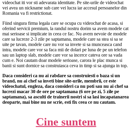
videochat iti vor sti adevarata identitate. Pe site-urile de videochat
vei avea un nickname sub care vei lucra iar accesul persoanelor din
Romania va fi restrictionat.
Fiind singura firma legala care se ocupa cu videochat de acasa, si
oferind servicii premium, la randul nostru dorim sa avem modele cat
mai serioase si implicate in ceea ce fac. Nu avem nevoie de modele
care sa lucreze 2-3 zile pe saptamana, modele care sa stea si sa se
uite pe tavan, modele care nu vor sa invete si sa munceasca cand
intra, modele care vor sa faca mii de dolari pe luna de pe un telefon
sau un laptop slab, modele care vor sa incerce cateva ore sa vada
cum e. Noi cautam doar modele serioase, carora le plac munca si
banii si sunt dornice sa construiasca ceva in timp si sa ajunga in top.
Daca consideri ca nu ai rabdare sa construiesti o baza si un
brand, nu ai chef sa inveti bine site-urile, membrii, ce este
videochatul, engleza, daca consideri ca nu poti sau nu ai chef sa
lucrezi macar 30 de ore pe saptamana (6 ore pe zi, 5 zile pe
saptamana), sa asculti de trainerii nostri si sa lasi incapatanarea
deoparte, mai bine nu ne scrie, esti fix ceea ce nu cautam.
Cine suntem