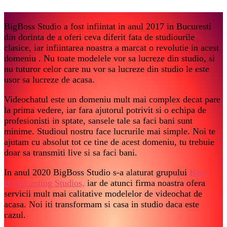
BigBoss Studio a fost infiintat in anul 2017 in Bucuresti
din dorinta de a oferi ceva diferit fata de studiourile
clasice, iar infiintarea noastra a marcat o revolutie in acest
domeniu . Nu toate modelele vor sa lucreze din studio, si
nu tuturor celor care nu vor sa lucreze din studio le este
usor sa lucreze de acasa.
Videochatul este un domeniu mult mai complex decat pare
la prima vedere, iar fara ajutorul potrivit si o echipa de
profesionisti in sptate, sansele tale sa faci bani sunt
minime. Studioul nostru face lucrurile mai simple. Noi te
ajutam cu absolut tot ce tine de acest domeniu, tu trebuie
doar sa transmiti live si sa faci bani.
In anul 2020 BigBoss Studio s-a alaturat grupului
Best
Broadcasting Studios,
iar de atunci firma noastra ofera
servicii mult mai calitative modelelor de videochat de
acasa. Noi iti transformam si casa in studio daca este
cazul.