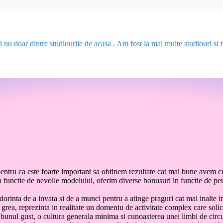
u doar dintre studiourile de acasa . Am fost la mai multe studiouri si tr
entru ca este foarte important sa obtinem rezultate cat mai bune avem c
da in functie de nevoile modelului, oferim diverse bonusuri in functie de 
rinta de a invata si de a munci pentru a atinge praguri cat mai inalte i
grea, reprezinta in realitate un domeniu de activitate complex care solic
 bunul gust, o cultura generala minima si cunoasterea unei limbi de circ