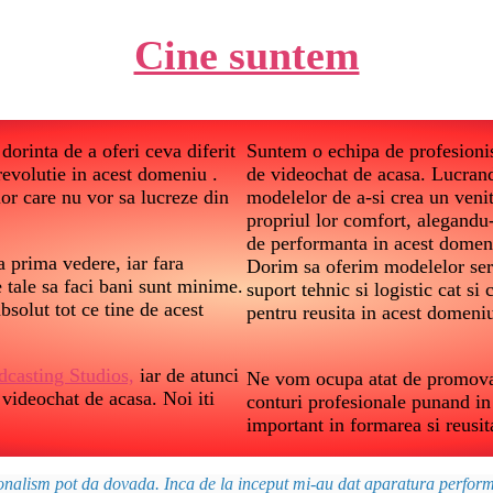
Cine suntem
dorinta de a oferi ceva diferit
Suntem o echipa de profesionist
 revolutie in acest domeniu .
de videochat de acasa. Lucrand
lor care nu vor sa lucreze din
modelelor de a-si crea un veni
propriul lor comfort, alegandu
de performanta in acest domen
 prima vedere, iar fara
Dorim sa oferim modelelor ser
le tale sa faci bani sunt minime.
suport tehnic si logistic cat s
bsolut tot ce tine de acest
pentru reusita in acest domeni
dcasting Studios,
iar de atunci
Ne vom ocupa atat de promovare
 videochat de acasa. Noi iti
conturi profesionale punand in 
important in formarea si reusit
ionalism pot da dovada. Inca de la inceput mi-au dat aparatura performa