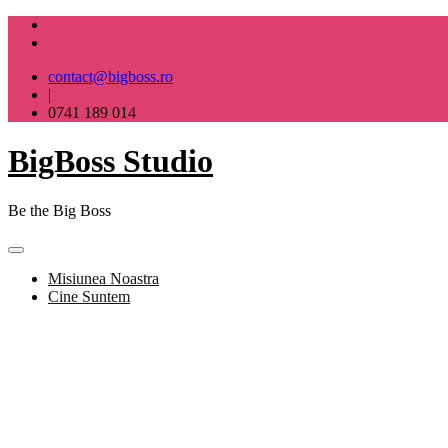
Skip
to
content
contact@bigboss.ro
|
0741 189 014
BigBoss Studio
Be the Big Boss
Misiunea Noastra
Cine Suntem
BigBoss Studio