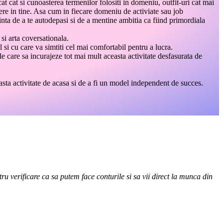
cat cat si cunoasterea termenilor folositi in domeniu, outfit-uri cat mai
edere in tine. Asa cum in fiecare domeniu de activiate sau job
nta de a te autodepasi si de a mentine ambitia ca fiind primordiala
si arta coversationala.
l si cu care va simtiti cel mai comfortabil pentru a lucra.
le care sa incurajeze tot mai mult aceasta activitate desfasurata de
sta activitate de acasa si de a fi un model independent de succes.
ru verificare ca sa putem face conturile si sa vii direct la munca din