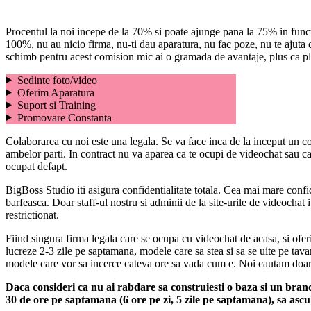
Procentul la noi incepe de la 70% si poate ajunge pana la 75% in functie 
100%, nu au nicio firma, nu-ti dau aparatura, nu fac poze, nu te ajuta cu
schimb pentru acest comision mic ai o gramada de avantaje, plus ca plat
Sedinte foto/video
Oferim Aparatura
Suport si Training
Promovare Constanta
Colaborarea cu noi este una legala. Se va face inca de la inceput un cont
ambelor parti. In contract nu va aparea ca te ocupi de videochat sau ca 
ocupat defapt.
BigBoss Studio iti asigura confidentialitate totala. Cea mai mare confide
barfeasca. Doar staff-ul nostru si adminii de la site-urile de videochat
restrictionat.
Fiind singura firma legala care se ocupa cu videochat de acasa, si of
lucreze 2-3 zile pe saptamana, modele care sa stea si sa se uite pe tav
modele care vor sa incerce cateva ore sa vada cum e. Noi cautam doar m
Daca consideri ca nu ai rabdare sa construiesti o baza si un brand,
30 de ore pe saptamana (6 ore pe zi, 5 zile pe saptamana), sa ascult