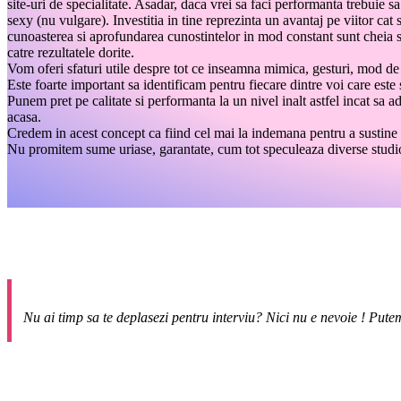
site-uri de specialitate. Asadar, daca vrei sa faci performanta trebuie sa
sexy (nu vulgare). Investitia in tine reprezinta un avantaj pe viitor cat
cunoasterea si aprofundarea cunostintelor in mod constant sunt cheia su
catre rezultatele dorite.
Vom oferi sfaturi utile despre tot ce inseamna mimica, gesturi, mod de 
Este foarte important sa identificam pentru fiecare dintre voi care este 
Punem pret pe calitate si performanta la un nivel inalt astfel incat sa a
acasa.
Credem in acest concept ca fiind cel mai la indemana pentru a sustine n
Nu promitem sume uriase, garantate, cum tot speculeaza diverse studiou
Nu ai timp sa te deplasezi pentru interviu? Nici nu e nevoie ! Putem