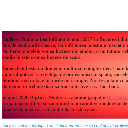
BigBoss Studio a fost infiintat in anul 2017 in Bucuresti din 
fata de studiourile clasice, iar infiintarea noastra a marcat o
Nu toate modelele vor sa lucreze din studio, si nu tuturor ce
studio le este usor sa lucreze de acasa.
Videochatul este un domeniu mult mai complex decat pare la
ajutorul potrivit si o echipa de profesionisti in sptate, sanse
Studioul nostru face lucrurile mai simple. Noi te ajutam cu a
domeniu, tu trebuie doar sa transmiti live si sa faci bani.
In anul 2020 BigBoss Studio s-a alaturat grupului
Best Broa
firma noastra ofera servicii mult mai calitative modelelor de
transformam si casa in studio daca este cazul.
Lucrez cu ei de aproape 1 an si inca nu-mi vine sa cred de cat profes