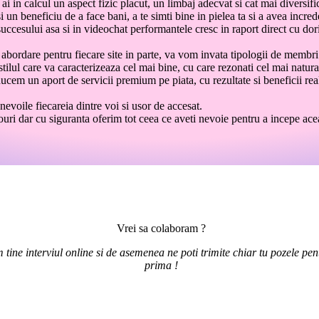
 ai in calcul un aspect fizic placut, un limbaj adecvat si cat mai diversifi
 si un beneficiu de a face bani, a te simti bine in pielea ta si a avea incr
ccesului asa si in videochat performantele cresc in raport direct cu dori
abordare pentru fiecare site in parte, va vom invata tipologii de membri 
stilul care va caracterizeaza cel mai bine, cu care rezonati cel mai natura
ducem un aport de servicii premium pe piata, cu rezultate si beneficii rea
evoile fiecareia dintre voi si usor de accesat.
ri dar cu siguranta oferim tot ceea ce aveti nevoie pentru a incepe acea
Vrei sa colaboram ?
 tine interviul online si de asemenea ne poti trimite chiar tu pozele pent
prima !