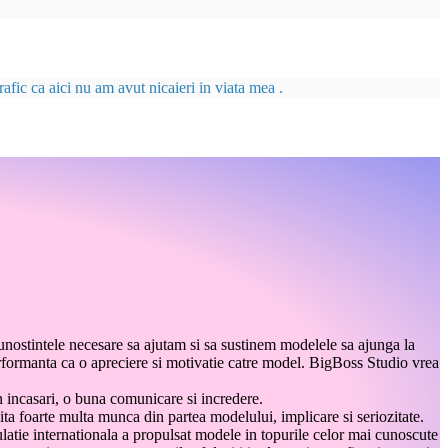
afic ca aici nu am avut nicaieri in viata mea .
unostintele necesare sa ajutam si sa sustinem modelele sa ajunga la
performanta ca o apreciere si motivatie catre model. BigBoss Studio vrea
n incasari, o buna comunicare si incredere.
ita foarte multa munca din partea modelului, implicare si seriozitate.
ulatie internationala a propulsat modele in topurile celor mai cunoscute