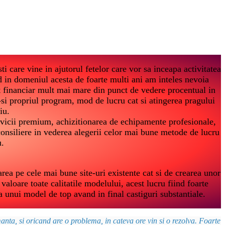
i care vine in ajutorul fetelor care vor sa inceapa activitatea
 in domeniul acesta de foarte multi ani am inteles nevoia
t financiar mult mai mare din punct de vedere procentual in
-si propriul program, mod de lucru cat si atingerea pragului
iu.
vicii premium, achizitionarea de echipamente profesionale,
i consiliere in vederea alegerii celor mai bune metode de lucru
u.
a pe cele mai bune site-uri existente cat si de crearea unor
valoare toate calitatile modelului, acest lucru fiind foarte
a unui model de top avand in final castiguri substantiale.
nta, si oricand are o problema, in cateva ore vin si o rezolva. Foarte