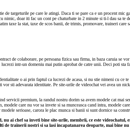
de targeturile pe care le atingi. Daca ti se pare ca e un procent mic gand
 nimic, doar iti fac un cont pe chaturbate in 2 minute si ti-l dau sa te de
im taxe la stat, taxe de scos banii, de trimis, promovare, traineri care 
ract de colaborare, pe persoana fizica sau firma, in baza caruia se vor plat
lucrezi intr-un domeniu mai putin aprobat de catre unii. Deci poti sta fara
ntialitate o ai prin faptul ca lucrezi de acasa, si nu stie nimeni cu ce t
 iti vor sti adevarata identitate. Pe site-urile de videochat vei avea un 
erind servicii premium, la randul nostru dorim sa avem modele cat mai se
an, modele care nu vor sa invete si sa munceasca cand intra, modele care 
odele serioase, carora le plac munca si banii si sunt dornice sa constru
 nu ai chef sa inveti bine site-urile, membrii, ce este videochatul, 
i de trainerii nostri si sa lasi incapatanarea deoparte, mai bine nu 