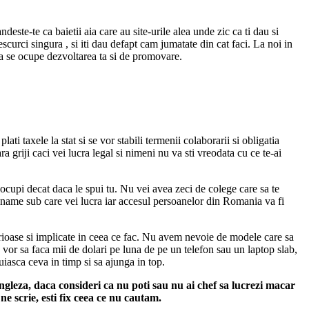
este-te ca baietii aia care au site-urile alea unde zic ca ti dau si
scurci singura , si iti dau defapt cam jumatate din cat faci. La noi in
sa se ocupe dezvoltarea ta si de promovare.
i taxele la stat si se vor stabili termenii colaborarii si obligatia
 griji caci vei lucra legal si nimeni nu va sti vreodata cu ce te-ai
e ocupi decat daca le spui tu. Nu vei avea zeci de colege care sa te
nickname sub care vei lucra iar accesul persoanelor din Romania va fi
rioase si implicate in ceea ce fac. Nu avem nevoie de modele care sa
vor sa faca mii de dolari pe luna de pe un telefon sau un laptop slab,
iasca ceva in timp si sa ajunga in top.
engleza, daca consideri ca nu poti sau nu ai chef sa lucrezi macar
ne scrie, esti fix ceea ce nu cautam.