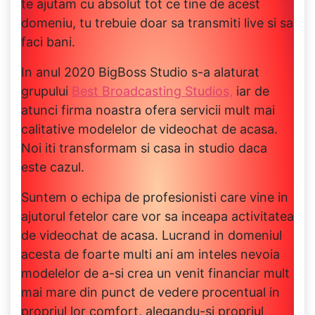
te ajutam cu absolut tot ce tine de acest
domeniu, tu trebuie doar sa transmiti live si sa
faci bani.
In anul 2020 BigBoss Studio s-a alaturat
grupului
Best Broadcasting Studios,
iar de
atunci firma noastra ofera servicii mult mai
calitative modelelor de videochat de acasa.
Noi iti transformam si casa in studio daca
este cazul.
Suntem o echipa de profesionisti care vine in
ajutorul fetelor care vor sa inceapa activitatea
de videochat de acasa. Lucrand in domeniul
acesta de foarte multi ani am inteles nevoia
modelelor de a-si crea un venit financiar mult
mai mare din punct de vedere procentual in
propriul lor comfort, alegandu-si propriul