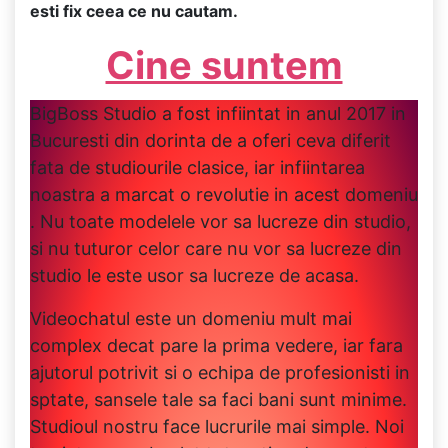
esti fix ceea ce nu cautam.
Cine suntem
BigBoss Studio a fost infiintat in anul 2017 in
Bucuresti din dorinta de a oferi ceva diferit
fata de studiourile clasice, iar infiintarea
noastra a marcat o revolutie in acest domeniu
. Nu toate modelele vor sa lucreze din studio,
si nu tuturor celor care nu vor sa lucreze din
studio le este usor sa lucreze de acasa.
Videochatul este un domeniu mult mai
complex decat pare la prima vedere, iar fara
ajutorul potrivit si o echipa de profesionisti in
sptate, sansele tale sa faci bani sunt minime.
Studioul nostru face lucrurile mai simple. Noi