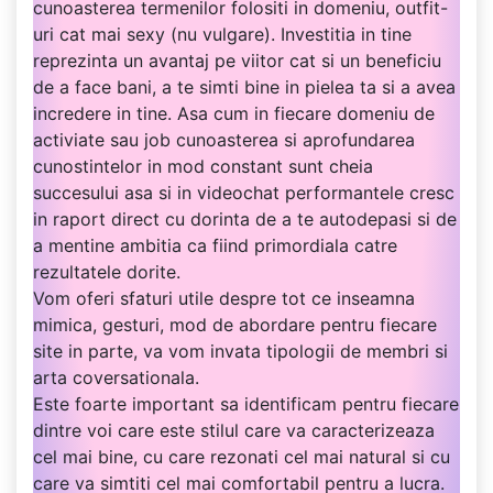
cunoasterea termenilor folositi in domeniu, outfit-
uri cat mai sexy (nu vulgare). Investitia in tine
reprezinta un avantaj pe viitor cat si un beneficiu
de a face bani, a te simti bine in pielea ta si a avea
incredere in tine. Asa cum in fiecare domeniu de
activiate sau job cunoasterea si aprofundarea
cunostintelor in mod constant sunt cheia
succesului asa si in videochat performantele cresc
in raport direct cu dorinta de a te autodepasi si de
a mentine ambitia ca fiind primordiala catre
rezultatele dorite.
Vom oferi sfaturi utile despre tot ce inseamna
mimica, gesturi, mod de abordare pentru fiecare
site in parte, va vom invata tipologii de membri si
arta coversationala.
Este foarte important sa identificam pentru fiecare
dintre voi care este stilul care va caracterizeaza
cel mai bine, cu care rezonati cel mai natural si cu
care va simtiti cel mai comfortabil pentru a lucra.