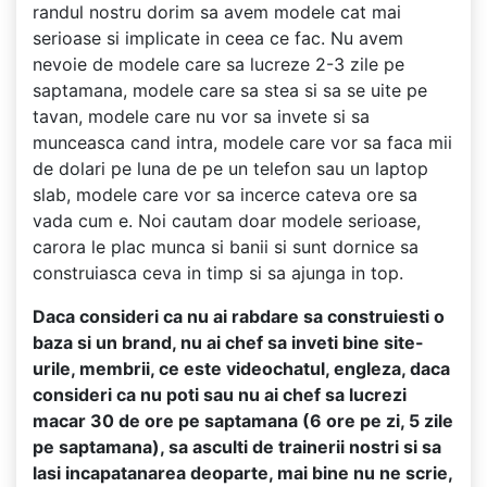
randul nostru dorim sa avem modele cat mai
serioase si implicate in ceea ce fac. Nu avem
nevoie de modele care sa lucreze 2-3 zile pe
saptamana, modele care sa stea si sa se uite pe
tavan, modele care nu vor sa invete si sa
munceasca cand intra, modele care vor sa faca mii
de dolari pe luna de pe un telefon sau un laptop
slab, modele care vor sa incerce cateva ore sa
vada cum e. Noi cautam doar modele serioase,
carora le plac munca si banii si sunt dornice sa
construiasca ceva in timp si sa ajunga in top.
Daca consideri ca nu ai rabdare sa construiesti o
baza si un brand, nu ai chef sa inveti bine site-
urile, membrii, ce este videochatul, engleza, daca
consideri ca nu poti sau nu ai chef sa lucrezi
macar 30 de ore pe saptamana (6 ore pe zi, 5 zile
pe saptamana), sa asculti de trainerii nostri si sa
lasi incapatanarea deoparte, mai bine nu ne scrie,