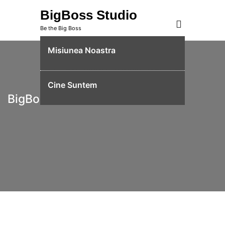
Skip
BigBoss Studio
to
Be the Big Boss
content
Misiunea Noastra
Cine Suntem
BigBoss Studio