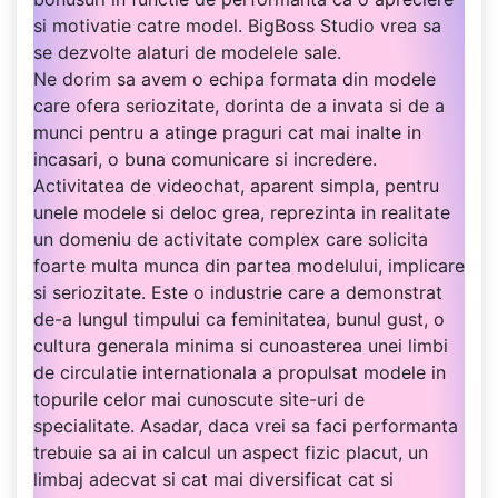
si motivatie catre model. BigBoss Studio vrea sa
se dezvolte alaturi de modelele sale.
Ne dorim sa avem o echipa formata din modele
care ofera seriozitate, dorinta de a invata si de a
munci pentru a atinge praguri cat mai inalte in
incasari, o buna comunicare si incredere.
Activitatea de videochat, aparent simpla, pentru
unele modele si deloc grea, reprezinta in realitate
un domeniu de activitate complex care solicita
foarte multa munca din partea modelului, implicare
si seriozitate. Este o industrie care a demonstrat
de-a lungul timpului ca feminitatea, bunul gust, o
cultura generala minima si cunoasterea unei limbi
de circulatie internationala a propulsat modele in
topurile celor mai cunoscute site-uri de
specialitate. Asadar, daca vrei sa faci performanta
trebuie sa ai in calcul un aspect fizic placut, un
limbaj adecvat si cat mai diversificat cat si