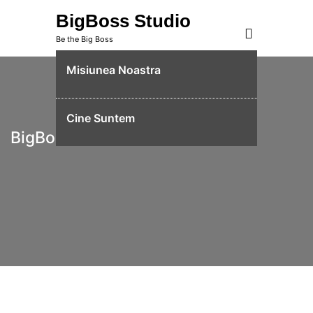
Skip
BigBoss Studio
to
Be the Big Boss
content
Misiunea Noastra
Cine Suntem
BigBoss Studio