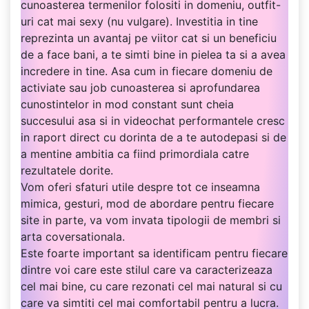
cunoasterea termenilor folositi in domeniu, outfit-
uri cat mai sexy (nu vulgare). Investitia in tine
reprezinta un avantaj pe viitor cat si un beneficiu
de a face bani, a te simti bine in pielea ta si a avea
incredere in tine. Asa cum in fiecare domeniu de
activiate sau job cunoasterea si aprofundarea
cunostintelor in mod constant sunt cheia
succesului asa si in videochat performantele cresc
in raport direct cu dorinta de a te autodepasi si de
a mentine ambitia ca fiind primordiala catre
rezultatele dorite.
Vom oferi sfaturi utile despre tot ce inseamna
mimica, gesturi, mod de abordare pentru fiecare
site in parte, va vom invata tipologii de membri si
arta coversationala.
Este foarte important sa identificam pentru fiecare
dintre voi care este stilul care va caracterizeaza
cel mai bine, cu care rezonati cel mai natural si cu
care va simtiti cel mai comfortabil pentru a lucra.