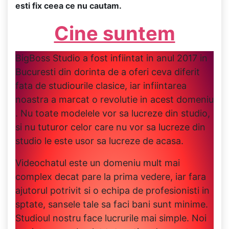
esti fix ceea ce nu cautam.
Cine suntem
BigBoss Studio a fost infiintat in anul 2017 in
Bucuresti din dorinta de a oferi ceva diferit
fata de studiourile clasice, iar infiintarea
noastra a marcat o revolutie in acest domeniu
. Nu toate modelele vor sa lucreze din studio,
si nu tuturor celor care nu vor sa lucreze din
studio le este usor sa lucreze de acasa.
Videochatul este un domeniu mult mai
complex decat pare la prima vedere, iar fara
ajutorul potrivit si o echipa de profesionisti in
sptate, sansele tale sa faci bani sunt minime.
Studioul nostru face lucrurile mai simple. Noi