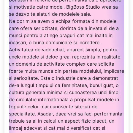
si motivatie catre model. BigBoss Studio vrea sa
se dezvolte alaturi de modelele sale.
Ne dorim sa avem o echipa formata din modele
care ofera seriozitate, dorinta de a invata si de a
munci pentru a atinge praguri cat mai inalte in
incasari, o buna comunicare si incredere.
Activitatea de videochat, aparent simpla, pentru
unele modele si deloc grea, reprezinta in realitate
un domeniu de activitate complex care solicita
foarte multa munca din partea modelului, implicare
si seriozitate. Este o industrie care a demonstrat
de-a lungul timpului ca feminitatea, bunul gust, o
cultura generala minima si cunoasterea unei limbi
de circulatie internationala a propulsat modele in
topurile celor mai cunoscute site-uri de
specialitate. Asadar, daca vrei sa faci performanta
trebuie sa ai in calcul un aspect fizic placut, un
limbaj adecvat si cat mai diversificat cat si