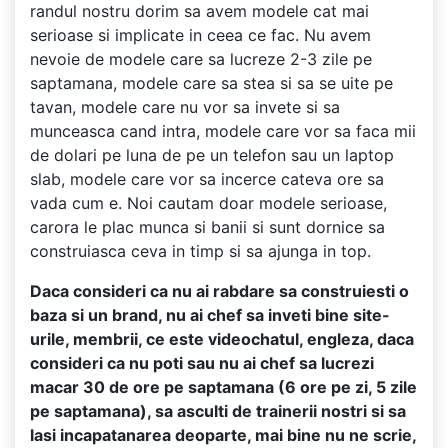
randul nostru dorim sa avem modele cat mai
serioase si implicate in ceea ce fac. Nu avem
nevoie de modele care sa lucreze 2-3 zile pe
saptamana, modele care sa stea si sa se uite pe
tavan, modele care nu vor sa invete si sa
munceasca cand intra, modele care vor sa faca mii
de dolari pe luna de pe un telefon sau un laptop
slab, modele care vor sa incerce cateva ore sa
vada cum e. Noi cautam doar modele serioase,
carora le plac munca si banii si sunt dornice sa
construiasca ceva in timp si sa ajunga in top.
Daca consideri ca nu ai rabdare sa construiesti o
baza si un brand, nu ai chef sa inveti bine site-
urile, membrii, ce este videochatul, engleza, daca
consideri ca nu poti sau nu ai chef sa lucrezi
macar 30 de ore pe saptamana (6 ore pe zi, 5 zile
pe saptamana), sa asculti de trainerii nostri si sa
lasi incapatanarea deoparte, mai bine nu ne scrie,