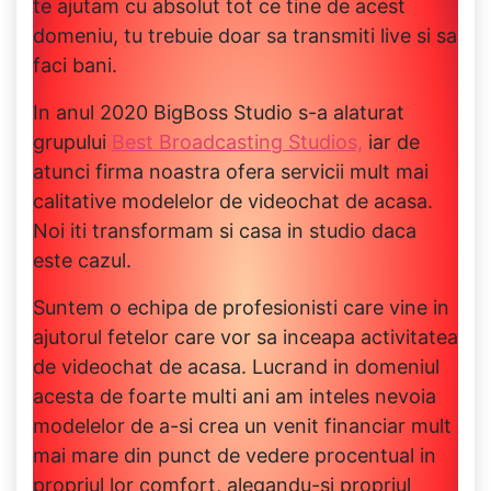
te ajutam cu absolut tot ce tine de acest
domeniu, tu trebuie doar sa transmiti live si sa
faci bani.
In anul 2020 BigBoss Studio s-a alaturat
grupului
Best Broadcasting Studios,
iar de
atunci firma noastra ofera servicii mult mai
calitative modelelor de videochat de acasa.
Noi iti transformam si casa in studio daca
este cazul.
Suntem o echipa de profesionisti care vine in
ajutorul fetelor care vor sa inceapa activitatea
de videochat de acasa. Lucrand in domeniul
acesta de foarte multi ani am inteles nevoia
modelelor de a-si crea un venit financiar mult
mai mare din punct de vedere procentual in
propriul lor comfort, alegandu-si propriul