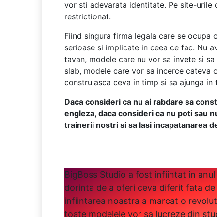
vor sti adevarata identitate. Pe site-uril
restrictionat.
Fiind singura firma legala care se ocupa 
serioase si implicate in ceea ce fac. Nu 
tavan, modele care nu vor sa invete si sa
slab, modele care vor sa incerce cateva 
construiasca ceva in timp si sa ajunga in 
Daca consideri ca nu ai rabdare sa constr
engleza, daca consideri ca nu poti sau n
trainerii nostri si sa lasi incapatanarea 
BigBoss Studio a fost infiintat in anul
dorinta de a oferi ceva diferit fata de 
infiintarea noastra a marcat o revolu
toate modelele vor sa lucreze din stud