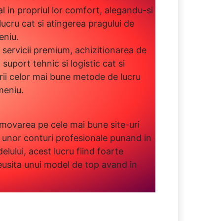
 in propriul lor comfort, alegandu-si
ucru cat si atingerea pragului de
eniu.
servicii premium, achizitionarea de
uport tehnic si logistic cat si
erii celor mai bune metode de lucru
meniu.
ovarea pe cele mai bune site-uri
a unor conturi profesionale punand in
elului, acest lucru fiind foarte
eusita unui model de top avand in
.