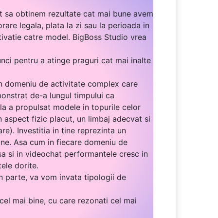
nt sa obtinem rezultate cat mai bune avem
are legala, plata la zi sau la perioada in
tivatie catre model. BigBoss Studio vrea
ci pentru a atinge praguri cat mai inalte
 un domeniu de activitate complex care
monstrat de-a lungul timpului ca
ala a propulsat modele in topurile celor
n aspect fizic placut, un limbaj adecvat si
e). Investitia in tine reprezinta un
n tine. Asa cum in fiecare domeniu de
a si in videochat performantele cresc in
ele dorite.
n parte, va vom invata tipologii de
cel mai bine, cu care rezonati cel mai