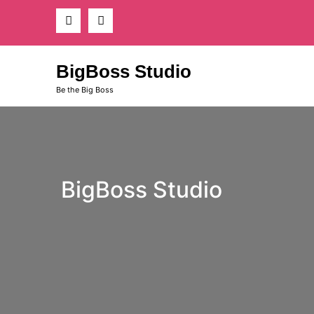
Skip
to
content
BigBoss Studio
Be the Big Boss
BigBoss Studio