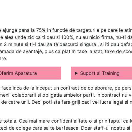
 ajunge pana la 75% in functie de targeturile pe care le ati
le alea unde zic ca ti dau si 100%, nu au nicio firma, nu-ti 
n 2 minute si ti-l dau sa te descurci singura , si iti dau def
mada de avantaje, plus ca platim taxe la stat, taxe de scos 
are.
Oferim Aparatura
Suport si Training
 face inca de la inceput un contract de colaborare, pe perso
termenii colaborarii si obligatia ambelor parti. In contract n
e catre unii. Deci poti sta fara griji caci vei lucra legal si
e totala. Cea mai mare confidentialitate o ai prin faptul ca l
eci de colege care sa te barfeasca. Doar staff-ul nostru si a