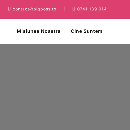
contact@bigboss.ro
|
0741 189 014
Misiunea Noastra
Cine Suntem