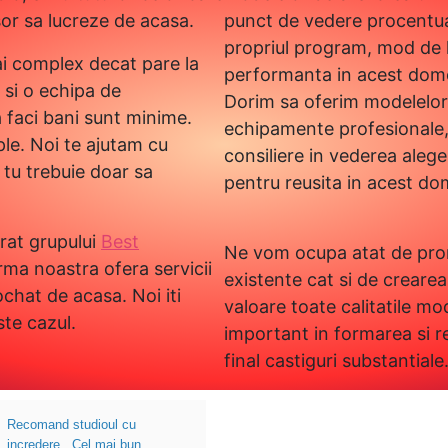
sor sa lucreze de acasa.
punct de vedere procentual
propriul program, mod de l
i complex decat pare la
performanta in acest dom
t si o echipa de
Dorim sa oferim modelelor 
a faci bani sunt minime.
echipamente profesionale, s
ple. Noi te ajutam cu
consiliere in vederea aleg
 tu trebuie doar sa
pentru reusita in acest do
rat grupului
Best
Ne vom ocupa atat de prom
irma noastra ofera servicii
existente cat si de creare
chat de acasa. Noi iti
valoare toate calitatile mod
te cazul.
important in formarea si r
final castiguri substantiale
Recomand studioul cu
incredere . Cel mai bun