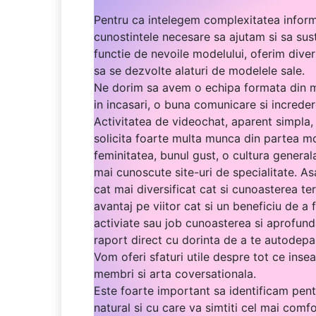
Pentru ca intelegem complexitatea inform
cunostintele necesare sa ajutam si sa sust
functie de nevoile modelului, oferim dive
sa se dezvolte alaturi de modelele sale.
Ne dorim sa avem o echipa formata din mod
in incasari, o buna comunicare si increder
Activitatea de videochat, aparent simpla,
solicita foarte multa munca din partea mod
feminitatea, bunul gust, o cultura general
mai cunoscute site-uri de specialitate. As
cat mai diversificat cat si cunoasterea ter
avantaj pe viitor cat si un beneficiu de a 
activiate sau job cunoasterea si aprofund
raport direct cu dorinta de a te autodepas
Vom oferi sfaturi utile despre tot ce ins
membri si arta coversationala.
Este foarte important sa identificam pentr
natural si cu care va simtiti cel mai comfo