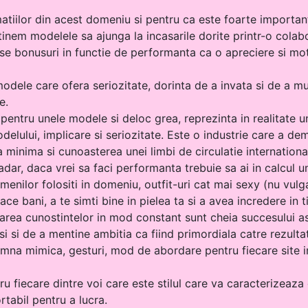
atiilor din acest domeniu si pentru ca este foarte importa
inem modelele sa ajunga la incasarile dorite printr-o colabor
rse bonusuri in functie de performanta ca o apreciere si mo
ele care ofera seriozitate, dorinta de a invata si de a mun
e.
 pentru unele modele si deloc grea, reprezinta in realitate
elului, implicare si seriozitate. Este o industrie care a de
a minima si cunoasterea unei limbi de circulatie internation
adar, daca vrei sa faci performanta trebuie sa ai in calcul u
menilor folositi in domeniu, outfit-uri cat mai sexy (nu vulgar
face bani, a te simti bine in pielea ta si a avea incredere i
area cunostintelor in mod constant sunt cheia succesului as
i si de a mentine ambitia ca fiind primordiala catre rezultat
eamna mimica, gesturi, mod de abordare pentru fiecare site i
u fiecare dintre voi care este stilul care va caracterizeaza 
rtabil pentru a lucra.