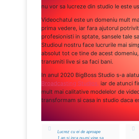
nu vor sa lucreze din studio le este u
Videochatul este un domeniu mult ma
prima vedere, iar fara ajutorul potrivi
profesionisti in sptate, sansele tale s
Studioul nostru face lucrurile mai sim
absolut tot ce tine de acest domeniu,
transmiti live si sa faci bani.
In anul 2020 BigBoss Studio s-a alatu
Broadcasting Studios,
iar de atunci f
mult mai calitative modelelor de video
transformam si casa in studio daca es
Lucrez cu ei de aproape
1 an si inca nu-mi vine sa