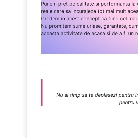
Punem pret pe calitate si performanta la u
reale care sa incurajeze tot mai mult ace
Credem in acest concept ca fiind cel mai 
Nu promitem sume uriase, garantate, cum 
aceasta activitate de acasa si de a fi un
Nu ai timp sa te deplasezi pentru in
pentru v