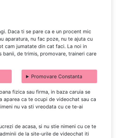
ngi. Daca ti se pare ca e un procent mic
dau aparatura, nu fac poze, nu te ajuta cu
apt cam jumatate din cat faci. La noi in
banii, de trimis, promovare, traineri care
Promovare Constanta
ana fizica sau firma, in baza caruia se
u va aparea ca te ocupi de videochat sau ca
 nimeni nu va sti vreodata cu ce te-ai
ucrezi de acasa, si nu stie nimeni cu ce te
dminii de la site-urile de videochat iti