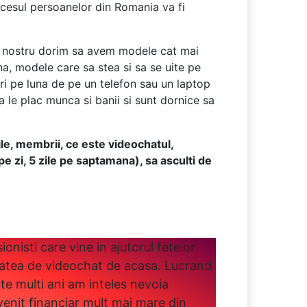
accesul persoanelor din Romania va fi
dul nostru dorim sa avem modele cat mai
a, modele care sa stea si sa se uite pe
ri pe luna de pe un telefon sau un laptop
le plac munca si banii si sunt dornice sa
ile, membrii, ce este videochatul,
e zi, 5 zile pe saptamana), sa asculti de
nisti care vine in ajutorul fetelor
tatea de videochat de acasa. Lucrand
te multi ani am inteles nevoia
venit financiar mult mai mare din