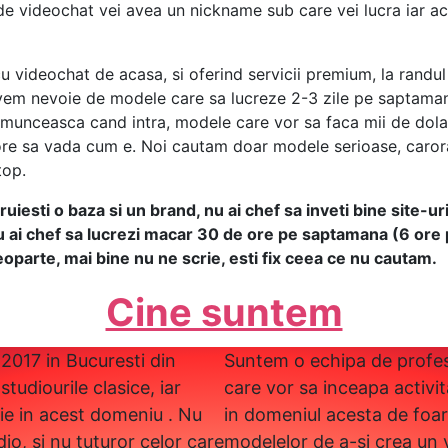
e de videochat vei avea un nickname sub care vei lucra iar 
cu videochat de acasa, si oferind servicii premium, la ran
avem nevoie de modele care sa lucreze 2-3 zile pe saptaman
 munceasca cand intra, modele care vor sa faca mii de dola
ore sa vada cum e. Noi cautam doar modele serioase, carora 
top.
uiesti o baza si un brand, nu ai chef sa inveti bine site-ur
u ai chef sa lucrezi macar 30 de ore pe saptamana (6 ore p
deoparte, mai bine nu ne scrie, esti fix ceea ce nu cautam.
Cine suntem
 2017 in Bucuresti din
Suntem o echipa de profesio
studiourile clasice, iar
care vor sa inceapa activi
tie in acest domeniu . Nu
in domeniul acesta de foar
io, si nu tuturor celor care
modelelor de a-si crea un 