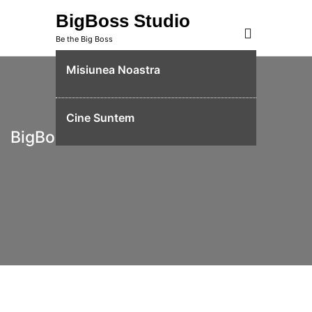
Skip
BigBoss Studio
to
Be the Big Boss
content
Misiunea Noastra
Cine Suntem
BigBoss Studio