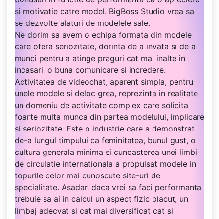
si motivatie catre model. BigBoss Studio vrea sa
se dezvolte alaturi de modelele sale.
Ne dorim sa avem o echipa formata din modele
care ofera seriozitate, dorinta de a invata si de a
munci pentru a atinge praguri cat mai inalte in
incasari, o buna comunicare si incredere.
Activitatea de videochat, aparent simpla, pentru
unele modele si deloc grea, reprezinta in realitate
un domeniu de activitate complex care solicita
foarte multa munca din partea modelului, implicare
si seriozitate. Este o industrie care a demonstrat
de-a lungul timpului ca feminitatea, bunul gust, o
cultura generala minima si cunoasterea unei limbi
de circulatie internationala a propulsat modele in
topurile celor mai cunoscute site-uri de
specialitate. Asadar, daca vrei sa faci performanta
trebuie sa ai in calcul un aspect fizic placut, un
limbaj adecvat si cat mai diversificat cat si