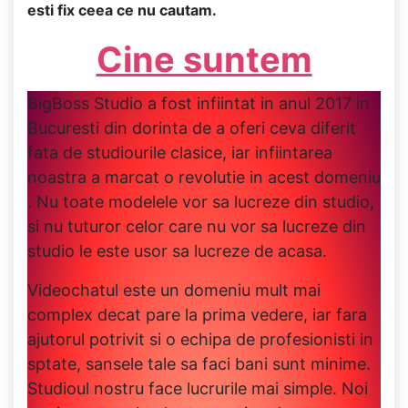
esti fix ceea ce nu cautam.
Cine suntem
BigBoss Studio a fost infiintat in anul 2017 in
Bucuresti din dorinta de a oferi ceva diferit
fata de studiourile clasice, iar infiintarea
noastra a marcat o revolutie in acest domeniu
. Nu toate modelele vor sa lucreze din studio,
si nu tuturor celor care nu vor sa lucreze din
studio le este usor sa lucreze de acasa.
Videochatul este un domeniu mult mai
complex decat pare la prima vedere, iar fara
ajutorul potrivit si o echipa de profesionisti in
sptate, sansele tale sa faci bani sunt minime.
Studioul nostru face lucrurile mai simple. Noi