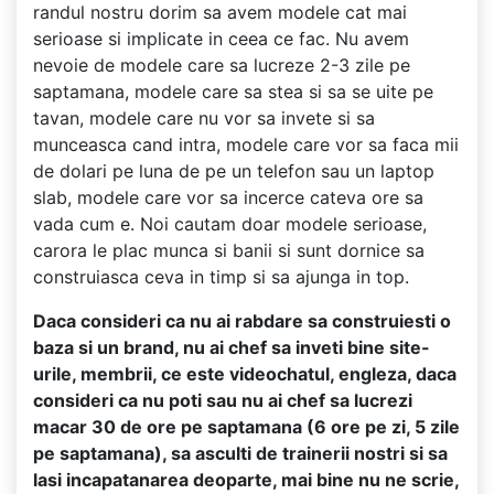
randul nostru dorim sa avem modele cat mai
serioase si implicate in ceea ce fac. Nu avem
nevoie de modele care sa lucreze 2-3 zile pe
saptamana, modele care sa stea si sa se uite pe
tavan, modele care nu vor sa invete si sa
munceasca cand intra, modele care vor sa faca mii
de dolari pe luna de pe un telefon sau un laptop
slab, modele care vor sa incerce cateva ore sa
vada cum e. Noi cautam doar modele serioase,
carora le plac munca si banii si sunt dornice sa
construiasca ceva in timp si sa ajunga in top.
Daca consideri ca nu ai rabdare sa construiesti o
baza si un brand, nu ai chef sa inveti bine site-
urile, membrii, ce este videochatul, engleza, daca
consideri ca nu poti sau nu ai chef sa lucrezi
macar 30 de ore pe saptamana (6 ore pe zi, 5 zile
pe saptamana), sa asculti de trainerii nostri si sa
lasi incapatanarea deoparte, mai bine nu ne scrie,