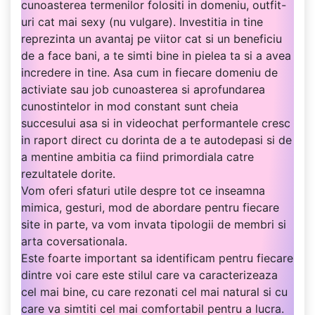
cunoasterea termenilor folositi in domeniu, outfit-
uri cat mai sexy (nu vulgare). Investitia in tine
reprezinta un avantaj pe viitor cat si un beneficiu
de a face bani, a te simti bine in pielea ta si a avea
incredere in tine. Asa cum in fiecare domeniu de
activiate sau job cunoasterea si aprofundarea
cunostintelor in mod constant sunt cheia
succesului asa si in videochat performantele cresc
in raport direct cu dorinta de a te autodepasi si de
a mentine ambitia ca fiind primordiala catre
rezultatele dorite.
Vom oferi sfaturi utile despre tot ce inseamna
mimica, gesturi, mod de abordare pentru fiecare
site in parte, va vom invata tipologii de membri si
arta coversationala.
Este foarte important sa identificam pentru fiecare
dintre voi care este stilul care va caracterizeaza
cel mai bine, cu care rezonati cel mai natural si cu
care va simtiti cel mai comfortabil pentru a lucra.