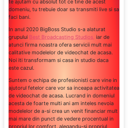
te ajutam cu absolut tot ce tine de acest
domeniu, tu trebuie doar sa transmiti live si sa
faci bani.
In anul 2020 BigBoss Studio s-a alaturat
grupului
Best Broadcasting Studios,
iar de
atunci firma noastra ofera servicii mult mai
calitative modelelor de videochat de acasa.
Noi iti transformam si casa in studio daca
este cazul.
Suntem o echipa de profesionisti care vine in
ajutorul fetelor care vor sa inceapa activitatea
de videochat de acasa. Lucrand in domeniul
acesta de foarte multi ani am inteles nevoia
modelelor de a-si crea un venit financiar mult
mai mare din punct de vedere procentual in
propriul lor comfort, alegandu-si propriul