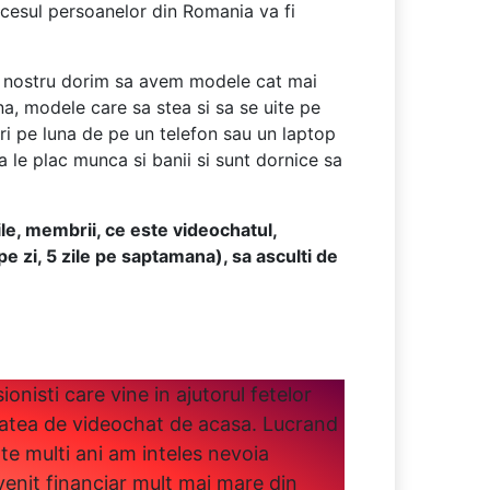
accesul persoanelor din Romania va fi
dul nostru dorim sa avem modele cat mai
a, modele care sa stea si sa se uite pe
ri pe luna de pe un telefon sau un laptop
le plac munca si banii si sunt dornice sa
ile, membrii, ce este videochatul,
e zi, 5 zile pe saptamana), sa asculti de
nisti care vine in ajutorul fetelor
tatea de videochat de acasa. Lucrand
te multi ani am inteles nevoia
venit financiar mult mai mare din