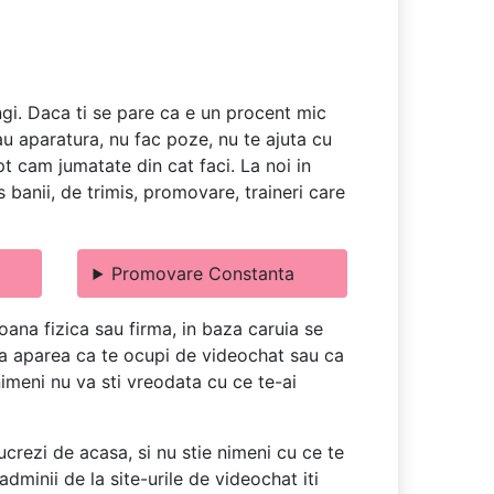
ngi. Daca ti se pare ca e un procent mic
dau aparatura, nu fac poze, nu te ajuta cu
apt cam jumatate din cat faci. La noi in
banii, de trimis, promovare, traineri care
Promovare Constanta
ana fizica sau firma, in baza caruia se
u va aparea ca te ocupi de videochat sau ca
 nimeni nu va sti vreodata cu ce te-ai
ucrezi de acasa, si nu stie nimeni cu ce te
dminii de la site-urile de videochat iti