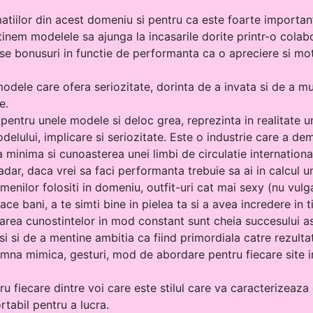
atiilor din acest domeniu si pentru ca este foarte importa
inem modelele sa ajunga la incasarile dorite printr-o colabor
rse bonusuri in functie de performanta ca o apreciere si mo
ele care ofera seriozitate, dorinta de a invata si de a mun
e.
 pentru unele modele si deloc grea, reprezinta in realitate
elului, implicare si seriozitate. Este o industrie care a de
a minima si cunoasterea unei limbi de circulatie internation
adar, daca vrei sa faci performanta trebuie sa ai in calcul u
menilor folositi in domeniu, outfit-uri cat mai sexy (nu vulgar
face bani, a te simti bine in pielea ta si a avea incredere i
area cunostintelor in mod constant sunt cheia succesului as
i si de a mentine ambitia ca fiind primordiala catre rezultat
eamna mimica, gesturi, mod de abordare pentru fiecare site i
u fiecare dintre voi care este stilul care va caracterizeaza 
rtabil pentru a lucra.