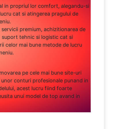
 in propriul lor comfort, alegandu-si
ucru cat si atingerea pragului de
eniu.
servicii premium, achizitionarea de
uport tehnic si logistic cat si
erii celor mai bune metode de lucru
meniu.
ovarea pe cele mai bune site-uri
a unor conturi profesionale punand in
elului, acest lucru fiind foarte
eusita unui model de top avand in
.