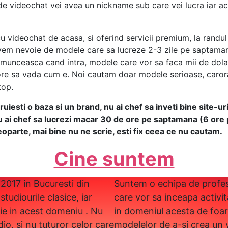
e de videochat vei avea un nickname sub care vei lucra iar 
cu videochat de acasa, si oferind servicii premium, la ran
avem nevoie de modele care sa lucreze 2-3 zile pe saptaman
 munceasca cand intra, modele care vor sa faca mii de dola
ore sa vada cum e. Noi cautam doar modele serioase, carora 
top.
uiesti o baza si un brand, nu ai chef sa inveti bine site-ur
u ai chef sa lucrezi macar 30 de ore pe saptamana (6 ore p
deoparte, mai bine nu ne scrie, esti fix ceea ce nu cautam.
Cine suntem
 2017 in Bucuresti din
Suntem o echipa de profesio
studiourile clasice, iar
care vor sa inceapa activi
tie in acest domeniu . Nu
in domeniul acesta de foar
io, si nu tuturor celor care
modelelor de a-si crea un 