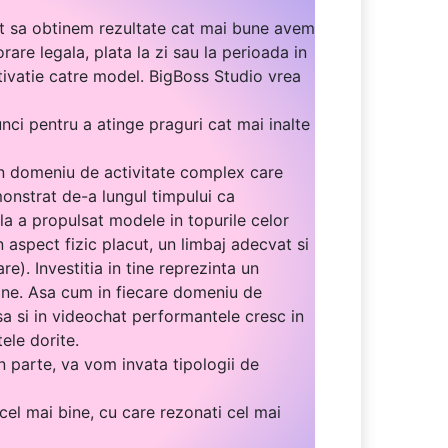
nt sa obtinem rezultate cat mai bune avem
are legala, plata la zi sau la perioada in
tivatie catre model. BigBoss Studio vrea
ci pentru a atinge praguri cat mai inalte
 un domeniu de activitate complex care
monstrat de-a lungul timpului ca
ala a propulsat modele in topurile celor
n aspect fizic placut, un limbaj adecvat si
e). Investitia in tine reprezinta un
n tine. Asa cum in fiecare domeniu de
a si in videochat performantele cresc in
ele dorite.
n parte, va vom invata tipologii de
cel mai bine, cu care rezonati cel mai