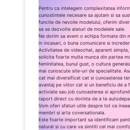
Pentru ca intelegem complexitatea inform
cunostintele necesare sa ajutam si sa sust
functie de nevoile modelului, oferim dive
sa se dezvolte alaturi de modelele sale.
Ne dorim sa avem o echipa formata din mod
in incasari, o buna comunicare si increder
Activitatea de videochat, aparent simpla,
solicita foarte multa munca din partea mod
feminitatea, bunul gust, o cultura general
mai cunoscute site-uri de specialitate. As
cat mai diversificat cat si cunoasterea ter
avantaj pe viitor cat si un beneficiu de a 
activiate sau job cunoasterea si aprofund
raport direct cu dorinta de a te autodepas
Vom oferi sfaturi utile despre tot ce ins
membri si arta coversationala.
Este foarte important sa identificam pentr
natural si cu care va simtiti cel mai comfo