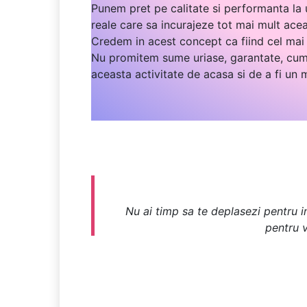
Punem pret pe calitate si performanta la u
reale care sa incurajeze tot mai mult ace
Credem in acest concept ca fiind cel mai 
Nu promitem sume uriase, garantate, cum 
aceasta activitate de acasa si de a fi un
Nu ai timp sa te deplasezi pentru in
pentru v