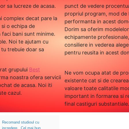
sor sa lucreze de acasa.
punct de vedere procentual
propriul program, mod de l
i complex decat pare la
performanta in acest dom
t si o echipa de
Dorim sa oferim modelelor 
a faci bani sunt minime.
echipamente profesionale, s
ple. Noi te ajutam cu
consiliere in vederea aleg
 tu trebuie doar sa
pentru reusita in acest do
rat grupului
Best
Ne vom ocupa atat de prom
irma noastra ofera servicii
existente cat si de creare
chat de acasa. Noi iti
valoare toate calitatile mod
te cazul.
important in formarea si r
final castiguri substantiale
Recomand studioul cu
incredere . Cel mai bun