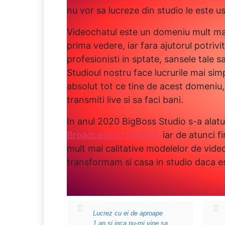
nu vor sa lucreze din studio le este u
Videochatul este un domeniu mult ma
prima vedere, iar fara ajutorul potrivi
profesionisti in sptate, sansele tale s
Studioul nostru face lucrurile mai sim
absolut tot ce tine de acest domeniu,
transmiti live si sa faci bani.
In anul 2020 BigBoss Studio s-a alatu
Broadcasting Studios,
iar de atunci f
mult mai calitative modelelor de video
transformam si casa in studio daca es
Lucrez cu ei de aproape
1 an si inca nu-mi vine sa