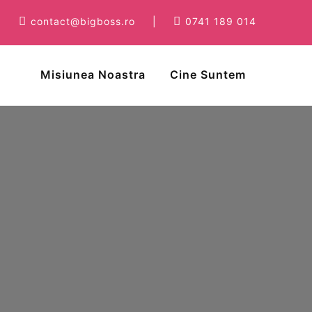
contact@bigboss.ro
|
0741 189 014
Misiunea Noastra
Cine Suntem