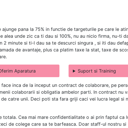
 ajunge pana la 75% in functie de targeturile pe care le ati
le alea unde zic ca ti dau si 100%, nu au nicio firma, nu-ti 
n 2 minute si ti-l dau sa te descurci singura , si iti dau def
mada de avantaje, plus ca platim taxe la stat, taxe de scos 
are.
Oferim Aparatura
Suport si Training
 face inca de la inceput un contract de colaborare, pe perso
termenii colaborarii si obligatia ambelor parti. In contract n
e catre unii. Deci poti sta fara griji caci vei lucra legal si
e totala. Cea mai mare confidentialitate o ai prin faptul ca l
eci de colege care sa te barfeasca. Doar staff-ul nostru si a