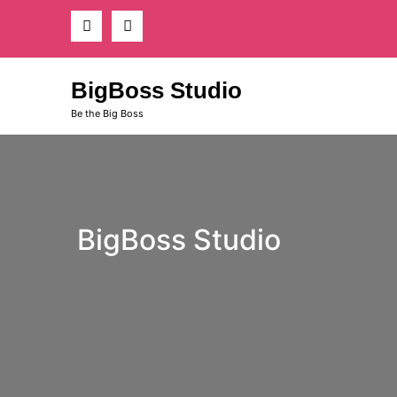
Skip
to
content
BigBoss Studio
Be the Big Boss
BigBoss Studio