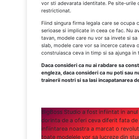
vor sti adevarata identitate. Pe site-uril
restrictionat.
Fiind singura firma legala care se ocupa 
serioase si implicate in ceea ce fac. Nu 
tavan, modele care nu vor sa invete si sa
slab, modele care vor sa incerce cateva 
construiasca ceva in timp si sa ajunga in 
Daca consideri ca nu ai rabdare sa constr
engleza, daca consideri ca nu poti sau n
trainerii nostri si sa lasi incapatanarea 
BigBoss Studio a fost infiintat in anul
dorinta de a oferi ceva diferit fata de 
infiintarea noastra a marcat o revolu
toate modelele vor sa lucreze din stud