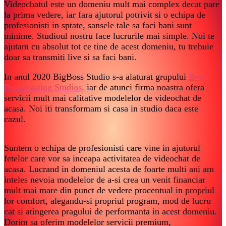
Videochatul este un domeniu mult mai complex decat pare
la prima vedere, iar fara ajutorul potrivit si o echipa de
profesionisti in sptate, sansele tale sa faci bani sunt
minime. Studioul nostru face lucrurile mai simple. Noi te
ajutam cu absolut tot ce tine de acest domeniu, tu trebuie
doar sa transmiti live si sa faci bani.
In anul 2020 BigBoss Studio s-a alaturat grupului
Best
Broadcasting Studios,
iar de atunci firma noastra ofera
servicii mult mai calitative modelelor de videochat de
acasa. Noi iti transformam si casa in studio daca este
cazul.
Suntem o echipa de profesionisti care vine in ajutorul
fetelor care vor sa inceapa activitatea de videochat de
acasa. Lucrand in domeniul acesta de foarte multi ani am
inteles nevoia modelelor de a-si crea un venit financiar
mult mai mare din punct de vedere procentual in propriul
lor comfort, alegandu-si propriul program, mod de lucru
cat si atingerea pragului de performanta in acest domeniu.
Dorim sa oferim modelelor servicii premium,