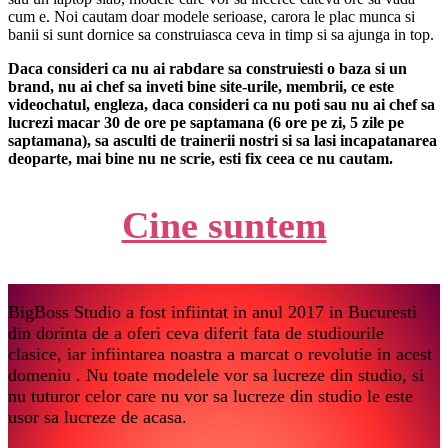
cum e. Noi cautam doar modele serioase, carora le plac munca si
banii si sunt dornice sa construiasca ceva in timp si sa ajunga in top.
Daca consideri ca nu ai rabdare sa construiesti o baza si un
brand, nu ai chef sa inveti bine site-urile, membrii, ce este
videochatul, engleza, daca consideri ca nu poti sau nu ai chef sa
lucrezi macar 30 de ore pe saptamana (6 ore pe zi, 5 zile pe
saptamana), sa asculti de trainerii nostri si sa lasi incapatanarea
deoparte, mai bine nu ne scrie, esti fix ceea ce nu cautam.
Cine suntem
BigBoss Studio a fost infiintat in anul 2017 in Bucuresti
din dorinta de a oferi ceva diferit fata de studiourile
clasice, iar infiintarea noastra a marcat o revolutie in acest
domeniu . Nu toate modelele vor sa lucreze din studio, si
nu tuturor celor care nu vor sa lucreze din studio le este
usor sa lucreze de acasa.