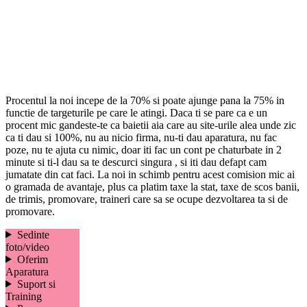
Procentul la noi incepe de la 70% si poate ajunge pana la 75% in
functie de targeturile pe care le atingi. Daca ti se pare ca e un
procent mic gandeste-te ca baietii aia care au site-urile alea unde zic
ca ti dau si 100%, nu au nicio firma, nu-ti dau aparatura, nu fac
poze, nu te ajuta cu nimic, doar iti fac un cont pe chaturbate in 2
minute si ti-l dau sa te descurci singura , si iti dau defapt cam
jumatate din cat faci. La noi in schimb pentru acest comision mic ai
o gramada de avantaje, plus ca platim taxe la stat, taxe de scos banii,
de trimis, promovare, traineri care sa se ocupe dezvoltarea ta si de
promovare.
Sedinte
foto/video
Oferim
Aparatura
Suport si
Training