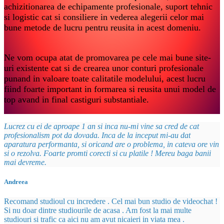
achizitionarea de echipamente profesionale, suport tehnic
si logistic cat si consiliere in vederea alegerii celor mai
bune metode de lucru pentru reusita in acest domeniu.
Ne vom ocupa atat de promovarea pe cele mai bune site-
uri existente cat si de crearea unor conturi profesionale
punand in valoare toate calitatile modelului, acest lucru
fiind foarte important in formarea si reusita unui model de
top avand in final castiguri substantiale.
Lucrez cu ei de aproape 1 an si inca nu-mi vine sa cred de cat
profesionalism pot da dovada. Inca de la inceput mi-au dat
aparatura performanta, si oricand are o problema, in cateva ore vin
si o rezolva. Foarte promti corecti si cu platile ! Mereu baga banii
mai devreme.
Andreea
Recomand studioul cu incredere . Cel mai bun studio de videochat !
Si nu doar dintre studiourile de acasa . Am fost la mai multe
studiouri si trafic ca aici nu am avut nicaieri in viata mea .