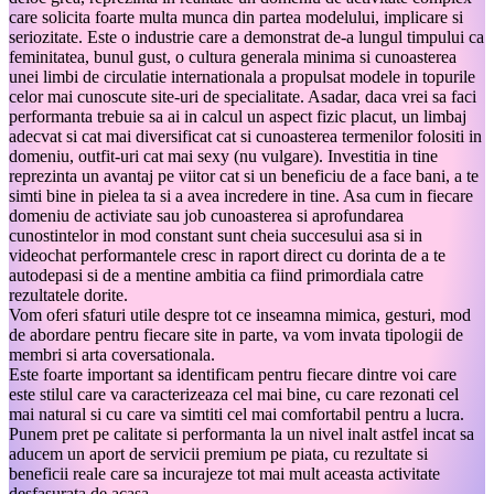
care solicita foarte multa munca din partea modelului, implicare si
seriozitate. Este o industrie care a demonstrat de-a lungul timpului ca
feminitatea, bunul gust, o cultura generala minima si cunoasterea
unei limbi de circulatie internationala a propulsat modele in topurile
celor mai cunoscute site-uri de specialitate. Asadar, daca vrei sa faci
performanta trebuie sa ai in calcul un aspect fizic placut, un limbaj
adecvat si cat mai diversificat cat si cunoasterea termenilor folositi in
domeniu, outfit-uri cat mai sexy (nu vulgare). Investitia in tine
reprezinta un avantaj pe viitor cat si un beneficiu de a face bani, a te
simti bine in pielea ta si a avea incredere in tine. Asa cum in fiecare
domeniu de activiate sau job cunoasterea si aprofundarea
cunostintelor in mod constant sunt cheia succesului asa si in
videochat performantele cresc in raport direct cu dorinta de a te
autodepasi si de a mentine ambitia ca fiind primordiala catre
rezultatele dorite.
Vom oferi sfaturi utile despre tot ce inseamna mimica, gesturi, mod
de abordare pentru fiecare site in parte, va vom invata tipologii de
membri si arta coversationala.
Este foarte important sa identificam pentru fiecare dintre voi care
este stilul care va caracterizeaza cel mai bine, cu care rezonati cel
mai natural si cu care va simtiti cel mai comfortabil pentru a lucra.
Punem pret pe calitate si performanta la un nivel inalt astfel incat sa
aducem un aport de servicii premium pe piata, cu rezultate si
beneficii reale care sa incurajeze tot mai mult aceasta activitate
desfasurata de acasa.