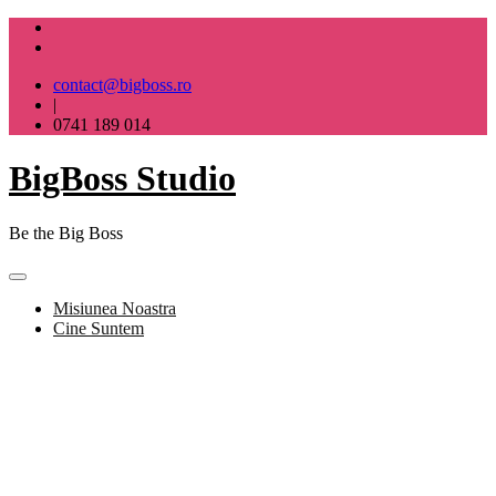
Skip
to
content
contact@bigboss.ro
|
0741 189 014
BigBoss Studio
Be the Big Boss
Misiunea Noastra
Cine Suntem
BigBoss Studio