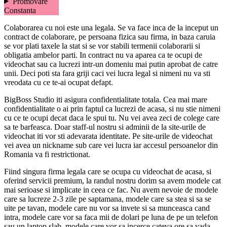
Promovare
Constanta
Colaborarea cu noi este una legala. Se va face inca de la inceput un
contract de colaborare, pe persoana fizica sau firma, in baza caruia
se vor plati taxele la stat si se vor stabili termenii colaborarii si
obligatia ambelor parti. In contract nu va aparea ca te ocupi de
videochat sau ca lucrezi intr-un domeniu mai putin aprobat de catre
unii. Deci poti sta fara griji caci vei lucra legal si nimeni nu va sti
vreodata cu ce te-ai ocupat defapt.
BigBoss Studio iti asigura confidentialitate totala. Cea mai mare
confidentialitate o ai prin faptul ca lucrezi de acasa, si nu stie nimeni
cu ce te ocupi decat daca le spui tu. Nu vei avea zeci de colege care
sa te barfeasca. Doar staff-ul nostru si adminii de la site-urile de
videochat iti vor sti adevarata identitate. Pe site-urile de videochat
vei avea un nickname sub care vei lucra iar accesul persoanelor din
Romania va fi restrictionat.
Fiind singura firma legala care se ocupa cu videochat de acasa, si
oferind servicii premium, la randul nostru dorim sa avem modele cat
mai serioase si implicate in ceea ce fac. Nu avem nevoie de modele
care sa lucreze 2-3 zile pe saptamana, modele care sa stea si sa se
uite pe tavan, modele care nu vor sa invete si sa munceasca cand
intra, modele care vor sa faca mii de dolari pe luna de pe un telefon
sau un laptop slab, modele care vor sa incerce cateva ore sa vada