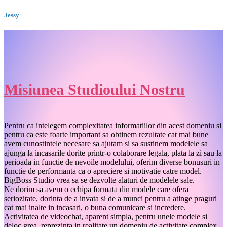
Jessy
Misiunea Studioului Nostru
Pentru ca intelegem complexitatea informatiilor din acest domeniu si
pentru ca este foarte important sa obtinem rezultate cat mai bune
avem cunostintele necesare sa ajutam si sa sustinem modelele sa
ajunga la incasarile dorite printr-o colaborare legala, plata la zi sau la
perioada in functie de nevoile modelului, oferim diverse bonusuri in
functie de performanta ca o apreciere si motivatie catre model.
BigBoss Studio vrea sa se dezvolte alaturi de modelele sale.
Ne dorim sa avem o echipa formata din modele care ofera
seriozitate, dorinta de a invata si de a munci pentru a atinge praguri
cat mai inalte in incasari, o buna comunicare si incredere.
Activitatea de videochat, aparent simpla, pentru unele modele si
deloc grea, reprezinta in realitate un domeniu de activitate complex