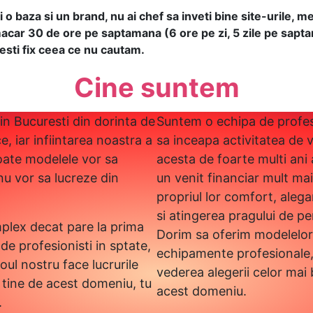
 o baza si un brand, nu ai chef sa inveti bine site-urile, 
acar 30 de ore pe saptamana (6 ore pe zi, 5 zile pe saptaman
esti fix ceea ce nu cautam.
Cine suntem
 in Bucuresti din dorinta de
Suntem o echipa de profesio
ce, iar infiintarea noastra a
sa inceapa activitatea de 
oate modelele vor sa
acesta de foarte multi ani
 nu vor sa lucreze din
un venit financiar mult ma
propriul lor comfort, aleg
si atingerea pragului de p
plex decat pare la prima
Dorim sa oferim modelelor 
 de profesionisti in sptate,
echipamente profesionale, s
oul nostru face lucrurile
vederea alegerii celor mai
 tine de acest domeniu, tu
acest domeniu.
.