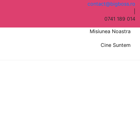
contact@bigboss.ro
|
0741 189 014
Misiunea Noastra
Cine Suntem