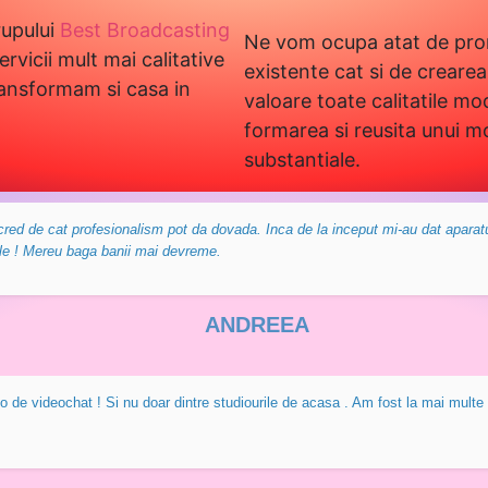
rupului
Best Broadcasting
Ne vom ocupa atat de prom
rvicii mult mai calitative
existente cat si de creare
ransformam si casa in
valoare toate calitatile mod
formarea si reusita unui mo
substantiale.
cred de cat profesionalism pot da dovada. Inca de la inceput mi-au dat aparat
tile ! Mereu baga banii mai devreme.
ANDREEA
de videochat ! Si nu doar dintre studiourile de acasa . Am fost la mai multe stu