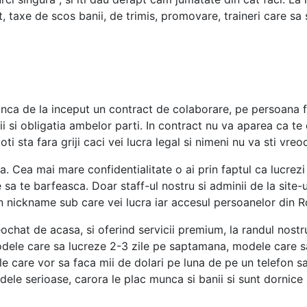
t, taxe de scos banii, de trimis, promovare, traineri care s
nca de la inceput un contract de colaborare, pe persoana fi
arii si obligatia ambelor parti. In contract nu va aparea ca t
i sta fara griji caci vei lucra legal si nimeni nu va sti vre
la. Cea mai mare confidentialitate o ai prin faptul ca lucrez
sa te barfeasca. Doar staff-ul nostru si adminii de la site-u
un nickname sub care vei lucra iar accesul persoanelor din Ro
eochat de acasa, si oferind servicii premium, la randul nos
dele care sa lucreze 2-3 zile pe saptamana, modele care sa
e care vor sa faca mii de dolari pe luna de pe un telefon s
e serioase, carora le plac munca si banii si sunt dornice s