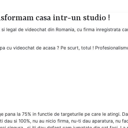
nsformam casa intr-un studio !
l si legal de videochat din Romania, cu firma inregistrata 
a cu videochat de acasa ? Pe scurt, totul ! Profesionalismul
e pana la 75% in functie de targeturile pe care le atingi. 
 ti dau si 100%, nu au nicio firma, nu-ti dau aparatura, nu fa
urci singura , si iti dau defapt cam jumatate din cat faci. L