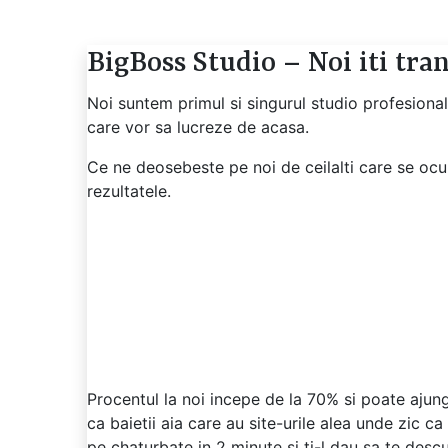
BigBoss Studio – Noi iti tra
Noi suntem primul si singurul studio profesiona
care vor sa lucreze de acasa.
Ce ne deosebeste pe noi de ceilalti care se ocup
rezultatele.
Procentul la noi incepe de la 70% si poate ajung
ca baietii aia care au site-urile alea unde zic ca
pe chaturbate in 2 minute si ti-l dau sa te desc