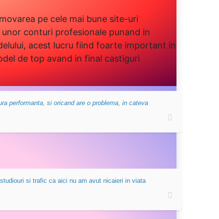
ovarea pe cele mai bune site-uri
a unor conturi profesionale punand in
elului, acest lucru fiind foarte important in
del de top avand in final castiguri
ura performanta, si oricand are o problema, in cateva
diouri si trafic ca aici nu am avut nicaieri in viata