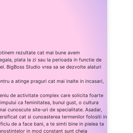
obtinem rezultate cat mai bune avem
gala, plata la zi sau la perioada in functie de
el. BigBoss Studio vrea sa se dezvolte alaturi
ru a atinge praguri cat mai inalte in incasari,
eniu de activitate complex care solicita foarte
impului ca feminitatea, bunul gust, o cultura
mai cunoscute site-uri de specialitate. Asadar,
rsificat cat si cunoasterea termenilor folositi in
iciu de a face bani, a te simti bine in pielea ta
unostintelor in mod constant sunt cheia