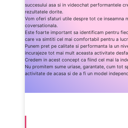
succesului asa si in videochat performantele cre
rezultatele dorite.
Vom oferi sfaturi utile despre tot ce inseamna 
coversationala.
Este foarte important sa identificam pentru fieca
care va simtiti cel mai comfortabil pentru a lucr
Punem pret pe calitate si performanta la un nive
incurajeze tot mai mult aceasta activitate desf
Credem in acest concept ca fiind cel mai la inde
Nu promitem sume uriase, garantate, cum tot sp
activitate de acasa si de a fi un model indepen