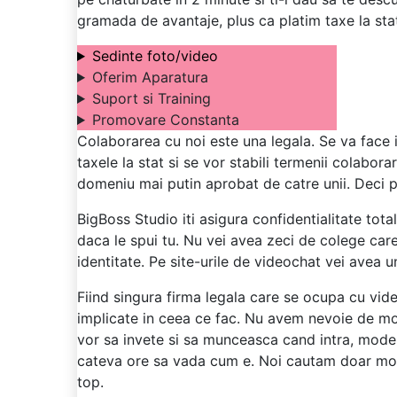
gramada de avantaje, plus ca platim taxe la sta
Sedinte foto/video
Oferim Aparatura
Suport si Training
Promovare Constanta
Colaborarea cu noi este una legala. Se va face i
taxele la stat si se vor stabili termenii colabor
domeniu mai putin aprobat de catre unii. Deci pot
BigBoss Studio iti asigura confidentialitate tota
daca le spui tu. Nu vei avea zeci de colege care 
identitate. Pe site-urile de videochat vei avea 
Fiind singura firma legala care se ocupa cu vid
implicate in ceea ce fac. Nu avem nevoie de mo
vor sa invete si sa munceasca cand intra, model
cateva ore sa vada cum e. Noi cautam doar model
top.