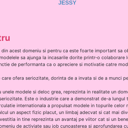
JESSY
tru
r din acest domeniu si pentru ca este foarte important sa 
odelele sa ajunga la incasarile dorite printr-o colaborare le
unctie de performanta ca o apreciere si motivatie catre mod
e ofera seriozitate, dorinta de a invata si de a munci pent
 unele modele si deloc grea, reprezinta in realitate un dom
eriozitate. Este o industrie care a demonstrat de-a lungul t
culatie internationala a propulsat modele in topurile celor 
lcul un aspect fizic placut, un limbaj adecvat si cat mai dive
estitia in tine reprezinta un avantaj pe viitor cat si un benef
 domeniu de activiate sau job cunoasterea si aprofundarea c