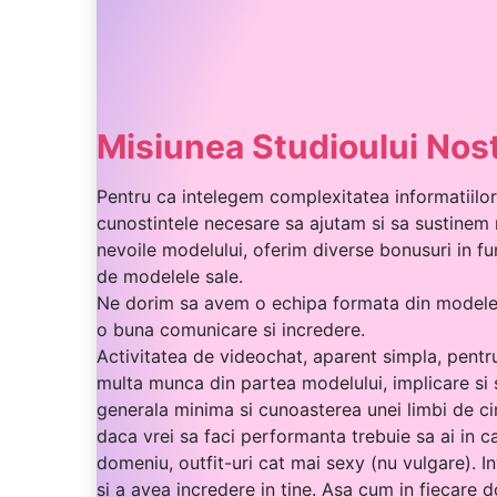
Misiunea Studioului Nos
Pentru ca intelegem complexitatea informatiilo
cunostintele necesare sa ajutam si sa sustinem m
nevoile modelului, oferim diverse bonusuri in f
de modelele sale.
Ne dorim sa avem o echipa formata din modele car
o buna comunicare si incredere.
Activitatea de videochat, aparent simpla, pentru
multa munca din partea modelului, implicare si s
generala minima si cunoasterea unei limbi de cir
daca vrei sa faci performanta trebuie sa ai in ca
domeniu, outfit-uri cat mai sexy (nu vulgare). Inv
si a avea incredere in tine. Asa cum in fiecare