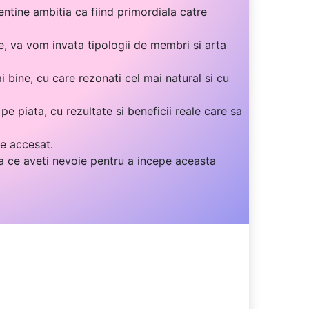
entine ambitia ca fiind primordiala catre
e, va vom invata tipologii de membri si arta
i bine, cu care rezonati cel mai natural si cu
e piata, cu rezultate si beneficii reale care sa
de accesat.
a ce aveti nevoie pentru a incepe aceasta