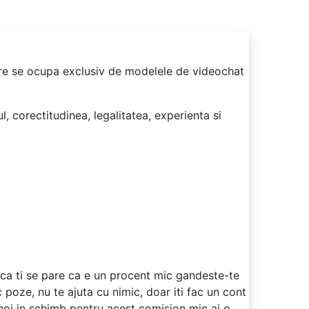
care se ocupa exclusiv de modelele de videochat
, corectitudinea, legalitatea, experienta si
Daca ti se pare ca e un procent mic gandeste-te
c poze, nu te ajuta cu nimic, doar iti fac un cont
a noi in schimb pentru acest comision mic ai o