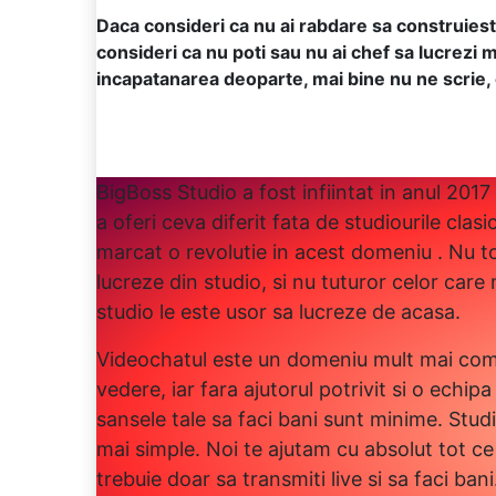
Daca consideri ca nu ai rabdare sa construiesti
consideri ca nu poti sau nu ai chef sa lucrezi m
incapatanarea deoparte, mai bine nu ne scrie, 
BigBoss Studio a fost infiintat in anul 2017
a oferi ceva diferit fata de studiourile clasi
marcat o revolutie in acest domeniu . Nu t
lucreze din studio, si nu tuturor celor care
studio le este usor sa lucreze de acasa.
Videochatul este un domeniu mult mai com
vedere, iar fara ajutorul potrivit si o echipa
sansele tale sa faci bani sunt minime. Studi
mai simple. Noi te ajutam cu absolut tot ce
trebuie doar sa transmiti live si sa faci bani