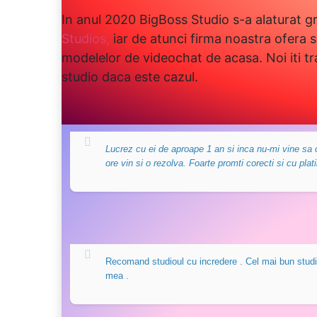
In anul 2020 BigBoss Studio s-a alaturat g
Studios,
iar de atunci firma noastra ofera se
modelelor de videochat de acasa. Noi iti t
studio daca este cazul.
Lucrez cu ei de aproape 1 an si inca nu-mi vine sa 
ore vin si o rezolva. Foarte promti corecti si cu pla
Recomand studioul cu incredere . Cel mai bun studio 
mea .