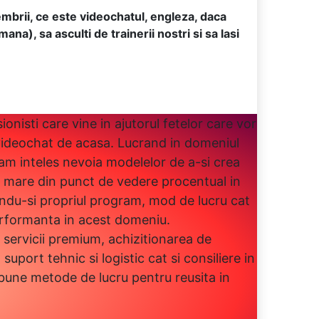
membrii, ce este videochatul, engleza, daca
a), sa asculti de trainerii nostri si sa lasi
nisti care vine in ajutorul fetelor care vor
videochat de acasa. Lucrand in domeniul
 am inteles nevoia modelelor de a-si crea
i mare din punct de vedere procentual in
andu-si propriul program, mod de lucru cat
erformanta in acest domeniu.
servicii premium, achizitionarea de
uport tehnic si logistic cat si consiliere in
 bune metode de lucru pentru reusita in