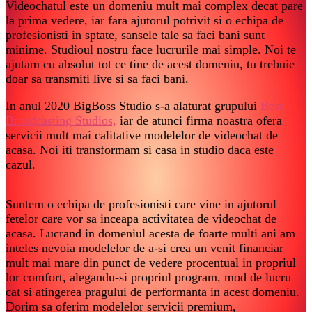
Videochatul este un domeniu mult mai complex decat pare
la prima vedere, iar fara ajutorul potrivit si o echipa de
profesionisti in sptate, sansele tale sa faci bani sunt
minime. Studioul nostru face lucrurile mai simple. Noi te
ajutam cu absolut tot ce tine de acest domeniu, tu trebuie
doar sa transmiti live si sa faci bani.
In anul 2020 BigBoss Studio s-a alaturat grupului
Best
Broadcasting Studios,
iar de atunci firma noastra ofera
servicii mult mai calitative modelelor de videochat de
acasa. Noi iti transformam si casa in studio daca este
cazul.
Suntem o echipa de profesionisti care vine in ajutorul
fetelor care vor sa inceapa activitatea de videochat de
acasa. Lucrand in domeniul acesta de foarte multi ani am
inteles nevoia modelelor de a-si crea un venit financiar
mult mai mare din punct de vedere procentual in propriul
lor comfort, alegandu-si propriul program, mod de lucru
cat si atingerea pragului de performanta in acest domeniu.
Dorim sa oferim modelelor servicii premium,