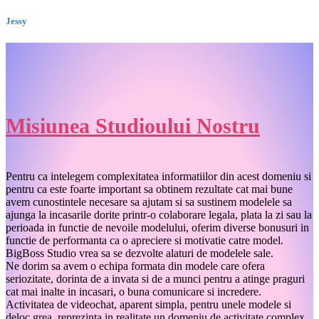
Jessy
Misiunea Studioului Nostru
Pentru ca intelegem complexitatea informatiilor din acest domeniu si
pentru ca este foarte important sa obtinem rezultate cat mai bune
avem cunostintele necesare sa ajutam si sa sustinem modelele sa
ajunga la incasarile dorite printr-o colaborare legala, plata la zi sau la
perioada in functie de nevoile modelului, oferim diverse bonusuri in
functie de performanta ca o apreciere si motivatie catre model.
BigBoss Studio vrea sa se dezvolte alaturi de modelele sale.
Ne dorim sa avem o echipa formata din modele care ofera
seriozitate, dorinta de a invata si de a munci pentru a atinge praguri
cat mai inalte in incasari, o buna comunicare si incredere.
Activitatea de videochat, aparent simpla, pentru unele modele si
deloc grea, reprezinta in realitate un domeniu de activitate complex