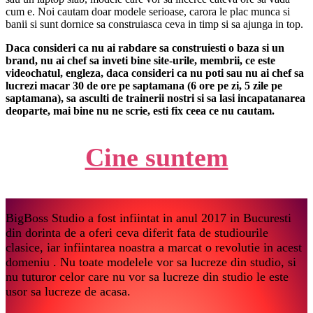
cum e. Noi cautam doar modele serioase, carora le plac munca si
banii si sunt dornice sa construiasca ceva in timp si sa ajunga in top.
Daca consideri ca nu ai rabdare sa construiesti o baza si un
brand, nu ai chef sa inveti bine site-urile, membrii, ce este
videochatul, engleza, daca consideri ca nu poti sau nu ai chef sa
lucrezi macar 30 de ore pe saptamana (6 ore pe zi, 5 zile pe
saptamana), sa asculti de trainerii nostri si sa lasi incapatanarea
deoparte, mai bine nu ne scrie, esti fix ceea ce nu cautam.
Cine suntem
BigBoss Studio a fost infiintat in anul 2017 in Bucuresti
din dorinta de a oferi ceva diferit fata de studiourile
clasice, iar infiintarea noastra a marcat o revolutie in acest
domeniu . Nu toate modelele vor sa lucreze din studio, si
nu tuturor celor care nu vor sa lucreze din studio le este
usor sa lucreze de acasa.