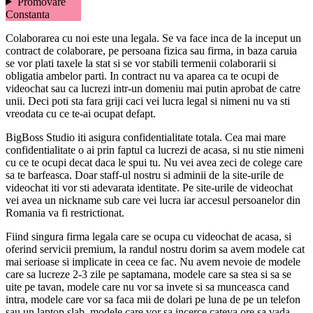
Promovare
Constanta
Colaborarea cu noi este una legala. Se va face inca de la inceput un
contract de colaborare, pe persoana fizica sau firma, in baza caruia
se vor plati taxele la stat si se vor stabili termenii colaborarii si
obligatia ambelor parti. In contract nu va aparea ca te ocupi de
videochat sau ca lucrezi intr-un domeniu mai putin aprobat de catre
unii. Deci poti sta fara griji caci vei lucra legal si nimeni nu va sti
vreodata cu ce te-ai ocupat defapt.
BigBoss Studio iti asigura confidentialitate totala. Cea mai mare
confidentialitate o ai prin faptul ca lucrezi de acasa, si nu stie nimeni
cu ce te ocupi decat daca le spui tu. Nu vei avea zeci de colege care
sa te barfeasca. Doar staff-ul nostru si adminii de la site-urile de
videochat iti vor sti adevarata identitate. Pe site-urile de videochat
vei avea un nickname sub care vei lucra iar accesul persoanelor din
Romania va fi restrictionat.
Fiind singura firma legala care se ocupa cu videochat de acasa, si
oferind servicii premium, la randul nostru dorim sa avem modele cat
mai serioase si implicate in ceea ce fac. Nu avem nevoie de modele
care sa lucreze 2-3 zile pe saptamana, modele care sa stea si sa se
uite pe tavan, modele care nu vor sa invete si sa munceasca cand
intra, modele care vor sa faca mii de dolari pe luna de pe un telefon
sau un laptop slab, modele care vor sa incerce cateva ore sa vada