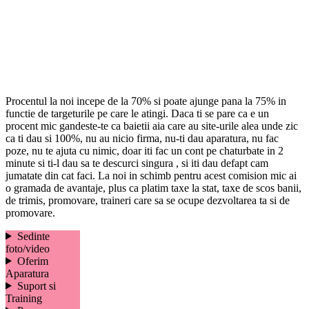
Procentul la noi incepe de la 70% si poate ajunge pana la 75% in
functie de targeturile pe care le atingi. Daca ti se pare ca e un
procent mic gandeste-te ca baietii aia care au site-urile alea unde zic
ca ti dau si 100%, nu au nicio firma, nu-ti dau aparatura, nu fac
poze, nu te ajuta cu nimic, doar iti fac un cont pe chaturbate in 2
minute si ti-l dau sa te descurci singura , si iti dau defapt cam
jumatate din cat faci. La noi in schimb pentru acest comision mic ai
o gramada de avantaje, plus ca platim taxe la stat, taxe de scos banii,
de trimis, promovare, traineri care sa se ocupe dezvoltarea ta si de
promovare.
Sedinte
foto/video
Oferim
Aparatura
Suport si
Training