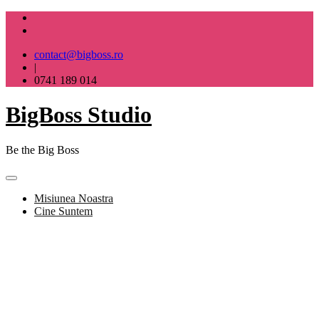
Skip
to
content
contact@bigboss.ro
|
0741 189 014
BigBoss Studio
Be the Big Boss
Misiunea Noastra
Cine Suntem
BigBoss Studio