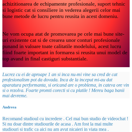
achizitionarea de echipamente profesionale, suport tehnic
si logistic cat si consiliere in vederea alegerii celor mai
bune metode de lucru pentru reusita in acest domeniu.
Ne vom ocupa atat de promovarea pe cele mai bune site-
uri existente cat si de crearea unor conturi profesionale
punand in valoare toate calitatile modelului, acest lucru
fiind foarte important in formarea si reusita unui model de
top avand in final castiguri substantiale.
Lucrez cu ei de aproape 1 an si inca nu-mi vine sa cred de cat
profesionalism pot da dovada. Inca de la inceput mi-au dat
aparatura performanta, si oricand are o problema, in cateva ore vin
si o rezolva. Foarte promti corecti si cu platile ! Mereu baga banii
mai devreme.
Andreea
Recomand studioul cu incredere . Cel mai bun studio de videochat !
Si nu doar dintre studiourile de acasa . Am fost la mai multe
studiouri si trafic ca aici nu am avut nicaieri in viata mea .