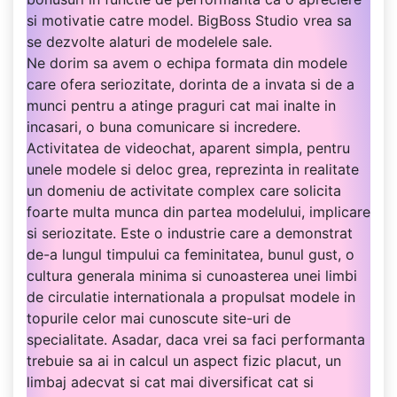
si motivatie catre model. BigBoss Studio vrea sa
se dezvolte alaturi de modelele sale.
Ne dorim sa avem o echipa formata din modele
care ofera seriozitate, dorinta de a invata si de a
munci pentru a atinge praguri cat mai inalte in
incasari, o buna comunicare si incredere.
Activitatea de videochat, aparent simpla, pentru
unele modele si deloc grea, reprezinta in realitate
un domeniu de activitate complex care solicita
foarte multa munca din partea modelului, implicare
si seriozitate. Este o industrie care a demonstrat
de-a lungul timpului ca feminitatea, bunul gust, o
cultura generala minima si cunoasterea unei limbi
de circulatie internationala a propulsat modele in
topurile celor mai cunoscute site-uri de
specialitate. Asadar, daca vrei sa faci performanta
trebuie sa ai in calcul un aspect fizic placut, un
limbaj adecvat si cat mai diversificat cat si