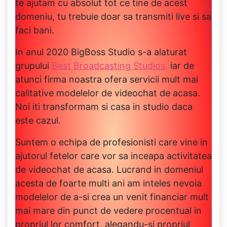
te ajutam cu absolut tot ce tine de acest
domeniu, tu trebuie doar sa transmiti live si sa
faci bani.
In anul 2020 BigBoss Studio s-a alaturat
grupului
Best Broadcasting Studios,
iar de
atunci firma noastra ofera servicii mult mai
calitative modelelor de videochat de acasa.
Noi iti transformam si casa in studio daca
este cazul.
Suntem o echipa de profesionisti care vine in
ajutorul fetelor care vor sa inceapa activitatea
de videochat de acasa. Lucrand in domeniul
acesta de foarte multi ani am inteles nevoia
modelelor de a-si crea un venit financiar mult
mai mare din punct de vedere procentual in
propriul lor comfort, alegandu-si propriul