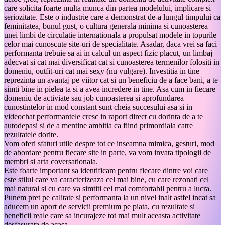
care solicita foarte multa munca din partea modelului, implicare si
seriozitate. Este o industrie care a demonstrat de-a lungul timpului ca
feminitatea, bunul gust, o cultura generala minima si cunoasterea
unei limbi de circulatie internationala a propulsat modele in topurile
celor mai cunoscute site-uri de specialitate. Asadar, daca vrei sa faci
performanta trebuie sa ai in calcul un aspect fizic placut, un limbaj
adecvat si cat mai diversificat cat si cunoasterea termenilor folositi in
domeniu, outfit-uri cat mai sexy (nu vulgare). Investitia in tine
reprezinta un avantaj pe viitor cat si un beneficiu de a face bani, a te
simti bine in pielea ta si a avea incredere in tine. Asa cum in fiecare
domeniu de activiate sau job cunoasterea si aprofundarea
cunostintelor in mod constant sunt cheia succesului asa si in
videochat performantele cresc in raport direct cu dorinta de a te
autodepasi si de a mentine ambitia ca fiind primordiala catre
rezultatele dorite.
Vom oferi sfaturi utile despre tot ce inseamna mimica, gesturi, mod
de abordare pentru fiecare site in parte, va vom invata tipologii de
membri si arta coversationala.
Este foarte important sa identificam pentru fiecare dintre voi care
este stilul care va caracterizeaza cel mai bine, cu care rezonati cel
mai natural si cu care va simtiti cel mai comfortabil pentru a lucra.
Punem pret pe calitate si performanta la un nivel inalt astfel incat sa
aducem un aport de servicii premium pe piata, cu rezultate si
beneficii reale care sa incurajeze tot mai mult aceasta activitate
desfasurata de acasa.