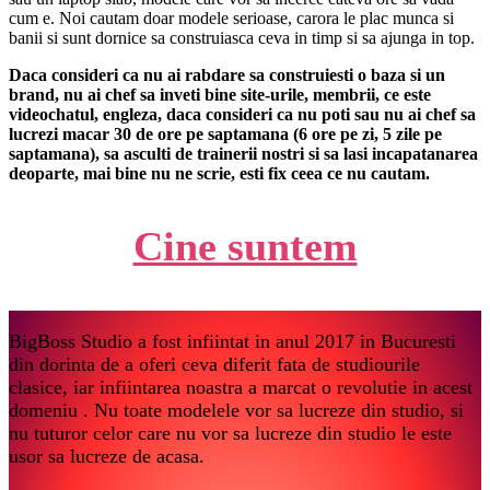
cum e. Noi cautam doar modele serioase, carora le plac munca si
banii si sunt dornice sa construiasca ceva in timp si sa ajunga in top.
Daca consideri ca nu ai rabdare sa construiesti o baza si un
brand, nu ai chef sa inveti bine site-urile, membrii, ce este
videochatul, engleza, daca consideri ca nu poti sau nu ai chef sa
lucrezi macar 30 de ore pe saptamana (6 ore pe zi, 5 zile pe
saptamana), sa asculti de trainerii nostri si sa lasi incapatanarea
deoparte, mai bine nu ne scrie, esti fix ceea ce nu cautam.
Cine suntem
BigBoss Studio a fost infiintat in anul 2017 in Bucuresti
din dorinta de a oferi ceva diferit fata de studiourile
clasice, iar infiintarea noastra a marcat o revolutie in acest
domeniu . Nu toate modelele vor sa lucreze din studio, si
nu tuturor celor care nu vor sa lucreze din studio le este
usor sa lucreze de acasa.