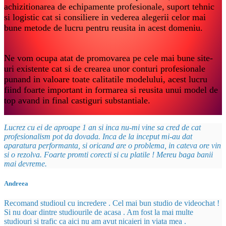
achizitionarea de echipamente profesionale, suport tehnic
si logistic cat si consiliere in vederea alegerii celor mai
bune metode de lucru pentru reusita in acest domeniu.
Ne vom ocupa atat de promovarea pe cele mai bune site-
uri existente cat si de crearea unor conturi profesionale
punand in valoare toate calitatile modelului, acest lucru
fiind foarte important in formarea si reusita unui model de
top avand in final castiguri substantiale.
Lucrez cu ei de aproape 1 an si inca nu-mi vine sa cred de cat
profesionalism pot da dovada. Inca de la inceput mi-au dat
aparatura performanta, si oricand are o problema, in cateva ore vin
si o rezolva. Foarte promti corecti si cu platile ! Mereu baga banii
mai devreme.
Andreea
Recomand studioul cu incredere . Cel mai bun studio de videochat !
Si nu doar dintre studiourile de acasa . Am fost la mai multe
studiouri si trafic ca aici nu am avut nicaieri in viata mea .