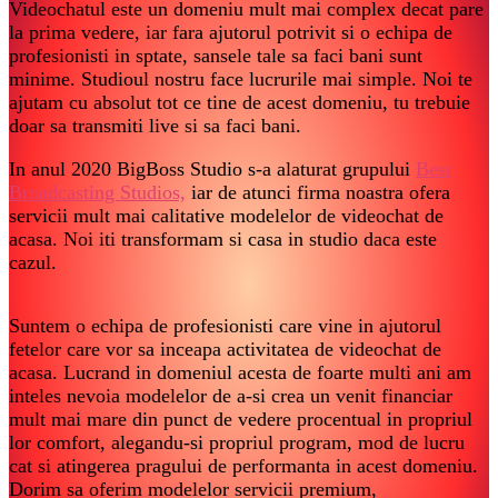
Videochatul este un domeniu mult mai complex decat pare
la prima vedere, iar fara ajutorul potrivit si o echipa de
profesionisti in sptate, sansele tale sa faci bani sunt
minime. Studioul nostru face lucrurile mai simple. Noi te
ajutam cu absolut tot ce tine de acest domeniu, tu trebuie
doar sa transmiti live si sa faci bani.
In anul 2020 BigBoss Studio s-a alaturat grupului
Best
Broadcasting Studios,
iar de atunci firma noastra ofera
servicii mult mai calitative modelelor de videochat de
acasa. Noi iti transformam si casa in studio daca este
cazul.
Suntem o echipa de profesionisti care vine in ajutorul
fetelor care vor sa inceapa activitatea de videochat de
acasa. Lucrand in domeniul acesta de foarte multi ani am
inteles nevoia modelelor de a-si crea un venit financiar
mult mai mare din punct de vedere procentual in propriul
lor comfort, alegandu-si propriul program, mod de lucru
cat si atingerea pragului de performanta in acest domeniu.
Dorim sa oferim modelelor servicii premium,