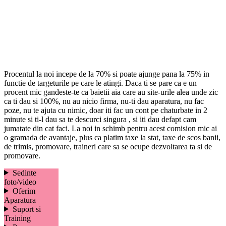
Procentul la noi incepe de la 70% si poate ajunge pana la 75% in
functie de targeturile pe care le atingi. Daca ti se pare ca e un
procent mic gandeste-te ca baietii aia care au site-urile alea unde zic
ca ti dau si 100%, nu au nicio firma, nu-ti dau aparatura, nu fac
poze, nu te ajuta cu nimic, doar iti fac un cont pe chaturbate in 2
minute si ti-l dau sa te descurci singura , si iti dau defapt cam
jumatate din cat faci. La noi in schimb pentru acest comision mic ai
o gramada de avantaje, plus ca platim taxe la stat, taxe de scos banii,
de trimis, promovare, traineri care sa se ocupe dezvoltarea ta si de
promovare.
Sedinte
foto/video
Oferim
Aparatura
Suport si
Training