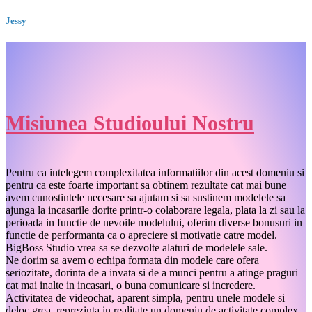
Jessy
Misiunea Studioului Nostru
Pentru ca intelegem complexitatea informatiilor din acest domeniu si
pentru ca este foarte important sa obtinem rezultate cat mai bune
avem cunostintele necesare sa ajutam si sa sustinem modelele sa
ajunga la incasarile dorite printr-o colaborare legala, plata la zi sau la
perioada in functie de nevoile modelului, oferim diverse bonusuri in
functie de performanta ca o apreciere si motivatie catre model.
BigBoss Studio vrea sa se dezvolte alaturi de modelele sale.
Ne dorim sa avem o echipa formata din modele care ofera
seriozitate, dorinta de a invata si de a munci pentru a atinge praguri
cat mai inalte in incasari, o buna comunicare si incredere.
Activitatea de videochat, aparent simpla, pentru unele modele si
deloc grea, reprezinta in realitate un domeniu de activitate complex