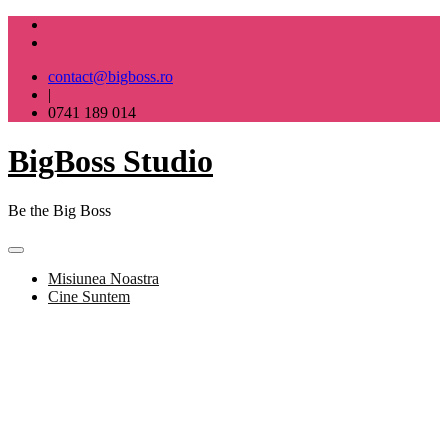
Skip
to
content
contact@bigboss.ro
|
0741 189 014
BigBoss Studio
Be the Big Boss
Misiunea Noastra
Cine Suntem
BigBoss Studio