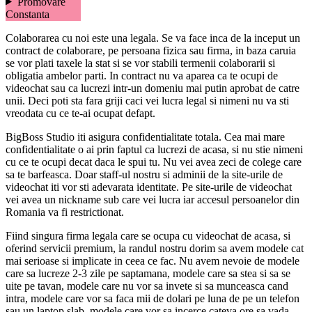
Promovare
Constanta
Colaborarea cu noi este una legala. Se va face inca de la inceput un
contract de colaborare, pe persoana fizica sau firma, in baza caruia
se vor plati taxele la stat si se vor stabili termenii colaborarii si
obligatia ambelor parti. In contract nu va aparea ca te ocupi de
videochat sau ca lucrezi intr-un domeniu mai putin aprobat de catre
unii. Deci poti sta fara griji caci vei lucra legal si nimeni nu va sti
vreodata cu ce te-ai ocupat defapt.
BigBoss Studio iti asigura confidentialitate totala. Cea mai mare
confidentialitate o ai prin faptul ca lucrezi de acasa, si nu stie nimeni
cu ce te ocupi decat daca le spui tu. Nu vei avea zeci de colege care
sa te barfeasca. Doar staff-ul nostru si adminii de la site-urile de
videochat iti vor sti adevarata identitate. Pe site-urile de videochat
vei avea un nickname sub care vei lucra iar accesul persoanelor din
Romania va fi restrictionat.
Fiind singura firma legala care se ocupa cu videochat de acasa, si
oferind servicii premium, la randul nostru dorim sa avem modele cat
mai serioase si implicate in ceea ce fac. Nu avem nevoie de modele
care sa lucreze 2-3 zile pe saptamana, modele care sa stea si sa se
uite pe tavan, modele care nu vor sa invete si sa munceasca cand
intra, modele care vor sa faca mii de dolari pe luna de pe un telefon
sau un laptop slab, modele care vor sa incerce cateva ore sa vada