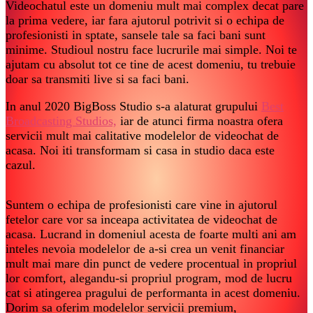
Videochatul este un domeniu mult mai complex decat pare
la prima vedere, iar fara ajutorul potrivit si o echipa de
profesionisti in sptate, sansele tale sa faci bani sunt
minime. Studioul nostru face lucrurile mai simple. Noi te
ajutam cu absolut tot ce tine de acest domeniu, tu trebuie
doar sa transmiti live si sa faci bani.
In anul 2020 BigBoss Studio s-a alaturat grupului
Best
Broadcasting Studios,
iar de atunci firma noastra ofera
servicii mult mai calitative modelelor de videochat de
acasa. Noi iti transformam si casa in studio daca este
cazul.
Suntem o echipa de profesionisti care vine in ajutorul
fetelor care vor sa inceapa activitatea de videochat de
acasa. Lucrand in domeniul acesta de foarte multi ani am
inteles nevoia modelelor de a-si crea un venit financiar
mult mai mare din punct de vedere procentual in propriul
lor comfort, alegandu-si propriul program, mod de lucru
cat si atingerea pragului de performanta in acest domeniu.
Dorim sa oferim modelelor servicii premium,