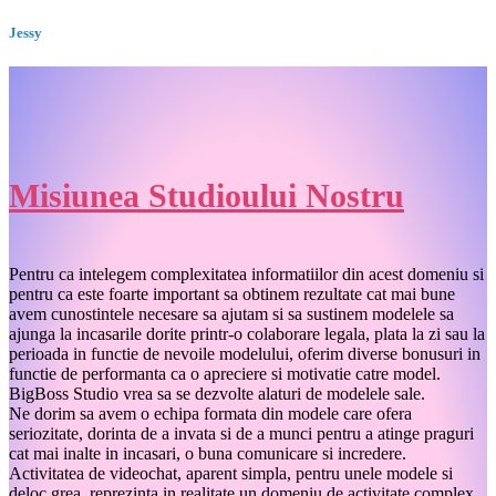
Jessy
Misiunea Studioului Nostru
Pentru ca intelegem complexitatea informatiilor din acest domeniu si
pentru ca este foarte important sa obtinem rezultate cat mai bune
avem cunostintele necesare sa ajutam si sa sustinem modelele sa
ajunga la incasarile dorite printr-o colaborare legala, plata la zi sau la
perioada in functie de nevoile modelului, oferim diverse bonusuri in
functie de performanta ca o apreciere si motivatie catre model.
BigBoss Studio vrea sa se dezvolte alaturi de modelele sale.
Ne dorim sa avem o echipa formata din modele care ofera
seriozitate, dorinta de a invata si de a munci pentru a atinge praguri
cat mai inalte in incasari, o buna comunicare si incredere.
Activitatea de videochat, aparent simpla, pentru unele modele si
deloc grea, reprezinta in realitate un domeniu de activitate complex