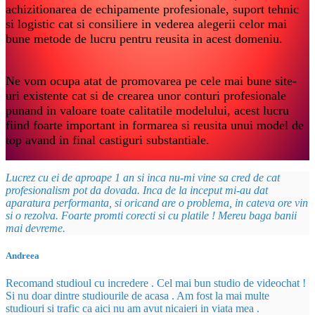
achizitionarea de echipamente profesionale, suport tehnic
si logistic cat si consiliere in vederea alegerii celor mai
bune metode de lucru pentru reusita in acest domeniu.
Ne vom ocupa atat de promovarea pe cele mai bune site-
uri existente cat si de crearea unor conturi profesionale
punand in valoare toate calitatile modelului, acest lucru
fiind foarte important in formarea si reusita unui model de
top avand in final castiguri substantiale.
Lucrez cu ei de aproape 1 an si inca nu-mi vine sa cred de cat
profesionalism pot da dovada. Inca de la inceput mi-au dat
aparatura performanta, si oricand are o problema, in cateva ore vin
si o rezolva. Foarte promti corecti si cu platile ! Mereu baga banii
mai devreme.
Andreea
Recomand studioul cu incredere . Cel mai bun studio de videochat !
Si nu doar dintre studiourile de acasa . Am fost la mai multe
studiouri si trafic ca aici nu am avut nicaieri in viata mea .