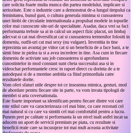
care solicita foarte multa munca din partea modelului, implicare si
seriozitate. Este o industrie care a demonstrat de-a lungul timpului ca
feminitatea, bunul gust, o cultura generala minima si cunoasterea
unei limbi de circulatie internationala a propulsat modele in topurile
celor mai cunoscute site-uri de specialitate. Asadar, daca vrei sa faci
performanta trebuie sa ai in calcul un aspect fizic placut, un limbaj
adecvat si cat mai diversificat cat si cunoasterea termenilor folositi in
domeniu, outfit-uri cat mai sexy (nu vulgare). Investitia in tine
reprezinta un avantaj pe viitor cat si un beneficiu de a face bani, a te
simti bine in pielea ta si a avea incredere in tine. Asa cum in fiecare
domeniu de activiate sau job cunoasterea si aprofundarea
cunostintelor in mod constant sunt cheia succesului asa si in
videochat performantele cresc in raport direct cu dorinta de a te
autodepasi si de a mentine ambitia ca fiind primordiala catre
rezultatele dorite.
Vom oferi sfaturi utile despre tot ce inseamna mimica, gesturi, mod
de abordare pentru fiecare site in parte, va vom invata tipologii de
membri si arta coversationala.
Este foarte important sa identificam pentru fiecare dintre voi care
este stilul care va caracterizeaza cel mai bine, cu care rezonati cel
mai natural si cu care va simtiti cel mai comfortabil pentru a lucra.
Punem pret pe calitate si performanta la un nivel inalt astfel incat sa
aducem un aport de servicii premium pe piata, cu rezultate si
beneficii reale care sa incurajeze tot mai mult aceasta activitate
desfasurata de acasa.