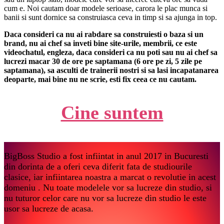
cum e. Noi cautam doar modele serioase, carora le plac munca si
banii si sunt dornice sa construiasca ceva in timp si sa ajunga in top.
Daca consideri ca nu ai rabdare sa construiesti o baza si un
brand, nu ai chef sa inveti bine site-urile, membrii, ce este
videochatul, engleza, daca consideri ca nu poti sau nu ai chef sa
lucrezi macar 30 de ore pe saptamana (6 ore pe zi, 5 zile pe
saptamana), sa asculti de trainerii nostri si sa lasi incapatanarea
deoparte, mai bine nu ne scrie, esti fix ceea ce nu cautam.
Cine suntem
BigBoss Studio a fost infiintat in anul 2017 in Bucuresti
din dorinta de a oferi ceva diferit fata de studiourile
clasice, iar infiintarea noastra a marcat o revolutie in acest
domeniu . Nu toate modelele vor sa lucreze din studio, si
nu tuturor celor care nu vor sa lucreze din studio le este
usor sa lucreze de acasa.