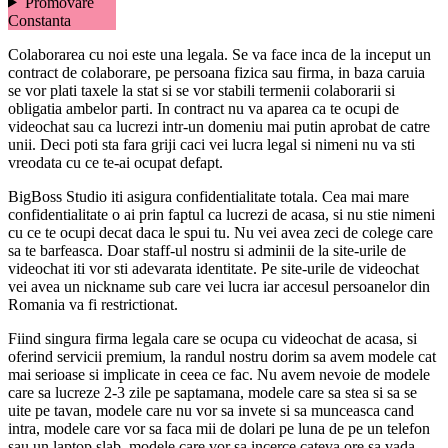
Promovare
Constanta
Colaborarea cu noi este una legala. Se va face inca de la inceput un
contract de colaborare, pe persoana fizica sau firma, in baza caruia
se vor plati taxele la stat si se vor stabili termenii colaborarii si
obligatia ambelor parti. In contract nu va aparea ca te ocupi de
videochat sau ca lucrezi intr-un domeniu mai putin aprobat de catre
unii. Deci poti sta fara griji caci vei lucra legal si nimeni nu va sti
vreodata cu ce te-ai ocupat defapt.
BigBoss Studio iti asigura confidentialitate totala. Cea mai mare
confidentialitate o ai prin faptul ca lucrezi de acasa, si nu stie nimeni
cu ce te ocupi decat daca le spui tu. Nu vei avea zeci de colege care
sa te barfeasca. Doar staff-ul nostru si adminii de la site-urile de
videochat iti vor sti adevarata identitate. Pe site-urile de videochat
vei avea un nickname sub care vei lucra iar accesul persoanelor din
Romania va fi restrictionat.
Fiind singura firma legala care se ocupa cu videochat de acasa, si
oferind servicii premium, la randul nostru dorim sa avem modele cat
mai serioase si implicate in ceea ce fac. Nu avem nevoie de modele
care sa lucreze 2-3 zile pe saptamana, modele care sa stea si sa se
uite pe tavan, modele care nu vor sa invete si sa munceasca cand
intra, modele care vor sa faca mii de dolari pe luna de pe un telefon
sau un laptop slab, modele care vor sa incerce cateva ore sa vada