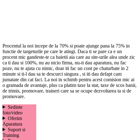
Procentul la noi incepe de la 70% si poate ajunge pana la 75% in
functie de targeturile pe care le atingi. Daca ti se pare ca e un
procent mic gandeste-te ca baietii aia care au site-urile alea unde zic
ca ti dau si 100%, nu au nicio firma, nu-ti dau aparatura, nu fac
poze, nu te ajuta cu nimic, doar iti fac un cont pe chaturbate in 2
minute si ti-l dau sa te descurci singura , si iti dau defapt cam
jumatate din cat faci. La noi in schimb pentru acest comision mic ai
o gramada de avantaje, plus ca platim taxe la stat, taxe de scos banii,
de trimis, promovare, traineri care sa se ocupe dezvoltarea ta si de
promovare.
Sedinte
foto/video
Oferim
Aparatura
Suport si
Training