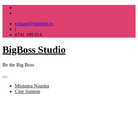
Skip
to
content
contact@bigboss.ro
|
0741 189 014
BigBoss Studio
Be the Big Boss
Misiunea Noastra
Cine Suntem
BigBoss Studio