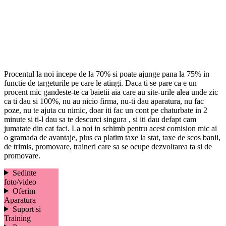
Procentul la noi incepe de la 70% si poate ajunge pana la 75% in
functie de targeturile pe care le atingi. Daca ti se pare ca e un
procent mic gandeste-te ca baietii aia care au site-urile alea unde zic
ca ti dau si 100%, nu au nicio firma, nu-ti dau aparatura, nu fac
poze, nu te ajuta cu nimic, doar iti fac un cont pe chaturbate in 2
minute si ti-l dau sa te descurci singura , si iti dau defapt cam
jumatate din cat faci. La noi in schimb pentru acest comision mic ai
o gramada de avantaje, plus ca platim taxe la stat, taxe de scos banii,
de trimis, promovare, traineri care sa se ocupe dezvoltarea ta si de
promovare.
Sedinte
foto/video
Oferim
Aparatura
Suport si
Training