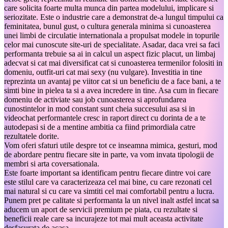
care solicita foarte multa munca din partea modelului, implicare si
seriozitate. Este o industrie care a demonstrat de-a lungul timpului ca
feminitatea, bunul gust, o cultura generala minima si cunoasterea
unei limbi de circulatie internationala a propulsat modele in topurile
celor mai cunoscute site-uri de specialitate. Asadar, daca vrei sa faci
performanta trebuie sa ai in calcul un aspect fizic placut, un limbaj
adecvat si cat mai diversificat cat si cunoasterea termenilor folositi in
domeniu, outfit-uri cat mai sexy (nu vulgare). Investitia in tine
reprezinta un avantaj pe viitor cat si un beneficiu de a face bani, a te
simti bine in pielea ta si a avea incredere in tine. Asa cum in fiecare
domeniu de activiate sau job cunoasterea si aprofundarea
cunostintelor in mod constant sunt cheia succesului asa si in
videochat performantele cresc in raport direct cu dorinta de a te
autodepasi si de a mentine ambitia ca fiind primordiala catre
rezultatele dorite.
Vom oferi sfaturi utile despre tot ce inseamna mimica, gesturi, mod
de abordare pentru fiecare site in parte, va vom invata tipologii de
membri si arta coversationala.
Este foarte important sa identificam pentru fiecare dintre voi care
este stilul care va caracterizeaza cel mai bine, cu care rezonati cel
mai natural si cu care va simtiti cel mai comfortabil pentru a lucra.
Punem pret pe calitate si performanta la un nivel inalt astfel incat sa
aducem un aport de servicii premium pe piata, cu rezultate si
beneficii reale care sa incurajeze tot mai mult aceasta activitate
desfasurata de acasa.