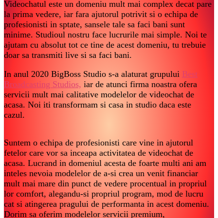
Videochatul este un domeniu mult mai complex decat pare
la prima vedere, iar fara ajutorul potrivit si o echipa de
profesionisti in sptate, sansele tale sa faci bani sunt
minime. Studioul nostru face lucrurile mai simple. Noi te
ajutam cu absolut tot ce tine de acest domeniu, tu trebuie
doar sa transmiti live si sa faci bani.
In anul 2020 BigBoss Studio s-a alaturat grupului
Best
Broadcasting Studios,
iar de atunci firma noastra ofera
servicii mult mai calitative modelelor de videochat de
acasa. Noi iti transformam si casa in studio daca este
cazul.
Suntem o echipa de profesionisti care vine in ajutorul
fetelor care vor sa inceapa activitatea de videochat de
acasa. Lucrand in domeniul acesta de foarte multi ani am
inteles nevoia modelelor de a-si crea un venit financiar
mult mai mare din punct de vedere procentual in propriul
lor comfort, alegandu-si propriul program, mod de lucru
cat si atingerea pragului de performanta in acest domeniu.
Dorim sa oferim modelelor servicii premium,