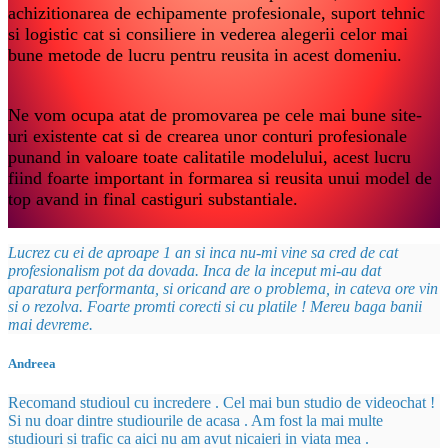
achizitionarea de echipamente profesionale, suport tehnic
si logistic cat si consiliere in vederea alegerii celor mai
bune metode de lucru pentru reusita in acest domeniu.
Ne vom ocupa atat de promovarea pe cele mai bune site-
uri existente cat si de crearea unor conturi profesionale
punand in valoare toate calitatile modelului, acest lucru
fiind foarte important in formarea si reusita unui model de
top avand in final castiguri substantiale.
Lucrez cu ei de aproape 1 an si inca nu-mi vine sa cred de cat
profesionalism pot da dovada. Inca de la inceput mi-au dat
aparatura performanta, si oricand are o problema, in cateva ore vin
si o rezolva. Foarte promti corecti si cu platile ! Mereu baga banii
mai devreme.
Andreea
Recomand studioul cu incredere . Cel mai bun studio de videochat !
Si nu doar dintre studiourile de acasa . Am fost la mai multe
studiouri si trafic ca aici nu am avut nicaieri in viata mea .