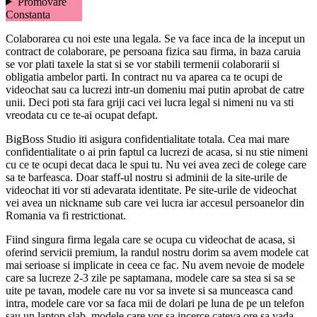
Promovare
Constanta
Colaborarea cu noi este una legala. Se va face inca de la inceput un
contract de colaborare, pe persoana fizica sau firma, in baza caruia
se vor plati taxele la stat si se vor stabili termenii colaborarii si
obligatia ambelor parti. In contract nu va aparea ca te ocupi de
videochat sau ca lucrezi intr-un domeniu mai putin aprobat de catre
unii. Deci poti sta fara griji caci vei lucra legal si nimeni nu va sti
vreodata cu ce te-ai ocupat defapt.
BigBoss Studio iti asigura confidentialitate totala. Cea mai mare
confidentialitate o ai prin faptul ca lucrezi de acasa, si nu stie nimeni
cu ce te ocupi decat daca le spui tu. Nu vei avea zeci de colege care
sa te barfeasca. Doar staff-ul nostru si adminii de la site-urile de
videochat iti vor sti adevarata identitate. Pe site-urile de videochat
vei avea un nickname sub care vei lucra iar accesul persoanelor din
Romania va fi restrictionat.
Fiind singura firma legala care se ocupa cu videochat de acasa, si
oferind servicii premium, la randul nostru dorim sa avem modele cat
mai serioase si implicate in ceea ce fac. Nu avem nevoie de modele
care sa lucreze 2-3 zile pe saptamana, modele care sa stea si sa se
uite pe tavan, modele care nu vor sa invete si sa munceasca cand
intra, modele care vor sa faca mii de dolari pe luna de pe un telefon
sau un laptop slab, modele care vor sa incerce cateva ore sa vada