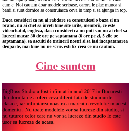
cum e. Noi cautam doar modele serioase, carora le plac munca si
banii si sunt dornice sa construiasca ceva in timp si sa ajunga in top.
Daca consideri ca nu ai rabdare sa construiesti o baza si un
brand, nu ai chef sa inveti bine site-urile, membrii, ce este
videochatul, engleza, daca consideri ca nu poti sau nu ai chef sa
lucrezi macar 30 de ore pe saptamana (6 ore pe zi, 5 zile pe
saptamana), sa asculti de trainerii nostri si sa lasi incapatanarea
deoparte, mai bine nu ne scrie, esti fix ceea ce nu cautam.
Cine suntem
BigBoss Studio a fost infiintat in anul 2017 in Bucuresti
din dorinta de a oferi ceva diferit fata de studiourile
clasice, iar infiintarea noastra a marcat o revolutie in acest
domeniu . Nu toate modelele vor sa lucreze din studio, si
nu tuturor celor care nu vor sa lucreze din studio le este
usor sa lucreze de acasa.