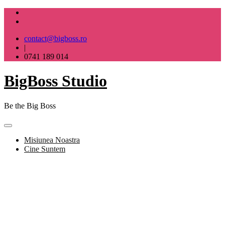
Skip
to
content
contact@bigboss.ro
|
0741 189 014
BigBoss Studio
Be the Big Boss
Misiunea Noastra
Cine Suntem
BigBoss Studio