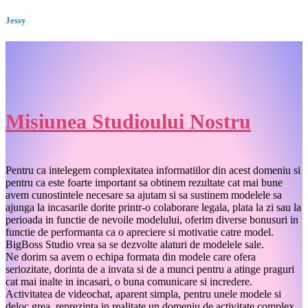
Jessy
Misiunea Studioului Nostru
Pentru ca intelegem complexitatea informatiilor din acest domeniu si
pentru ca este foarte important sa obtinem rezultate cat mai bune
avem cunostintele necesare sa ajutam si sa sustinem modelele sa
ajunga la incasarile dorite printr-o colaborare legala, plata la zi sau la
perioada in functie de nevoile modelului, oferim diverse bonusuri in
functie de performanta ca o apreciere si motivatie catre model.
BigBoss Studio vrea sa se dezvolte alaturi de modelele sale.
Ne dorim sa avem o echipa formata din modele care ofera
seriozitate, dorinta de a invata si de a munci pentru a atinge praguri
cat mai inalte in incasari, o buna comunicare si incredere.
Activitatea de videochat, aparent simpla, pentru unele modele si
deloc grea, reprezinta in realitate un domeniu de activitate complex