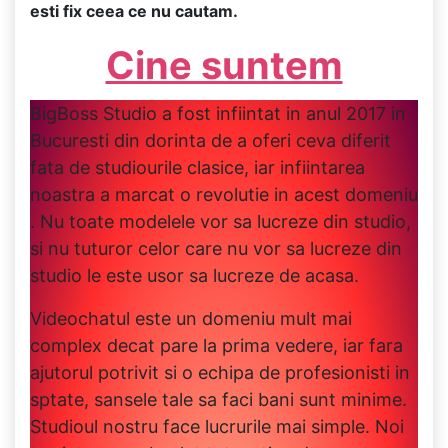
esti fix ceea ce nu cautam.
Cine suntem
BigBoss Studio a fost infiintat in anul 2017 in
Bucuresti din dorinta de a oferi ceva diferit
fata de studiourile clasice, iar infiintarea
noastra a marcat o revolutie in acest domeniu
. Nu toate modelele vor sa lucreze din studio,
si nu tuturor celor care nu vor sa lucreze din
studio le este usor sa lucreze de acasa.
Videochatul este un domeniu mult mai
complex decat pare la prima vedere, iar fara
ajutorul potrivit si o echipa de profesionisti in
sptate, sansele tale sa faci bani sunt minime.
Studioul nostru face lucrurile mai simple. Noi