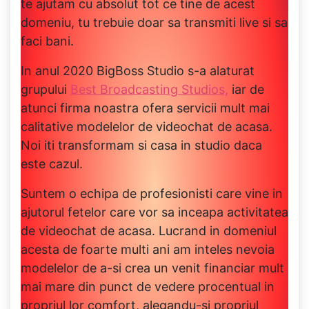
te ajutam cu absolut tot ce tine de acest
domeniu, tu trebuie doar sa transmiti live si sa
faci bani.
In anul 2020 BigBoss Studio s-a alaturat
grupului
Best Broadcasting Studios,
iar de
atunci firma noastra ofera servicii mult mai
calitative modelelor de videochat de acasa.
Noi iti transformam si casa in studio daca
este cazul.
Suntem o echipa de profesionisti care vine in
ajutorul fetelor care vor sa inceapa activitatea
de videochat de acasa. Lucrand in domeniul
acesta de foarte multi ani am inteles nevoia
modelelor de a-si crea un venit financiar mult
mai mare din punct de vedere procentual in
propriul lor comfort, alegandu-si propriul