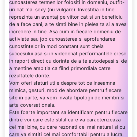
cunoasterea termenilor folositi in domeniu, outfit-
uri cat mai sexy (nu vulgare). Investitia in tine
reprezinta un avantaj pe viitor cat si un beneficiu
de a face bani, a te simti bine in pielea ta si a avea
incredere in tine. Asa cum in fiecare domeniu de
activiate sau job cunoasterea si aprofundarea
cunostintelor in mod constant sunt cheia
succesului asa si in videochat performantele cresc
in raport direct cu dorinta de a te autodepasi si de
a mentine ambitia ca fiind primordiala catre
rezultatele dorite.
Vom oferi sfaturi utile despre tot ce inseamna
mimica, gesturi, mod de abordare pentru fiecare
site in parte, va vom invata tipologii de membri si
arta coversationala.
Este foarte important sa identificam pentru fiecare
dintre voi care este stilul care va caracterizeaza
cel mai bine, cu care rezonati cel mai natural si cu
care va simtiti cel mai comfortabil pentru a lucra.