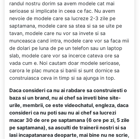
randul nostru dorim sa avem modele cat mai
serioase si implicate in ceea ce fac. Nu avem
nevoie de modele care sa lucreze 2-3 zile pe
saptamana, modele care sa stea si sa se uite pe
tavan, modele care nu vor sa invete si sa
munceasca cand intra, modele care vor sa faca mii
de dolari pe luna de pe un telefon sau un laptop
slab, modele care vor sa incerce cateva ore sa
vada cum e. Noi cautam doar modele serioase,
carora le plac munca si banii si sunt dornice sa
construiasca ceva in timp si sa ajunga in top.
Daca consideri ca nu ai rabdare sa construiesti o
baza si un brand, nu ai chef sa inveti bine site-
urile, membrii, ce este videochatul, engleza, daca
consideri ca nu poti sau nu ai chef sa lucrezi
macar 30 de ore pe saptamana (6 ore pe zi, 5 zile
pe saptamana), sa asculti de trainerii nostri si sa
lasi incapatanarea deoparte, mai bine nu ne scrie,