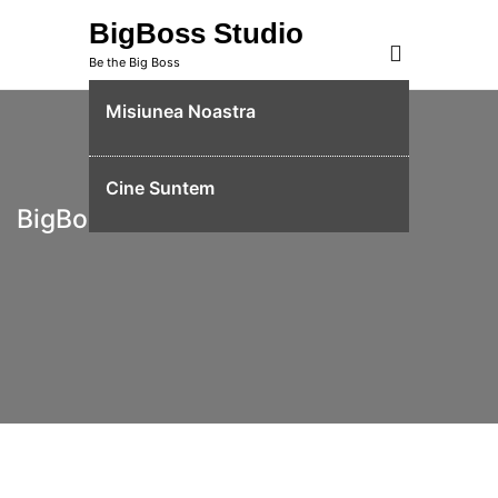
Skip
BigBoss Studio
to
Be the Big Boss
content
Misiunea Noastra
Cine Suntem
BigBoss Studio