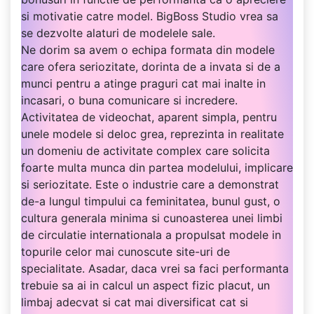
si motivatie catre model. BigBoss Studio vrea sa
se dezvolte alaturi de modelele sale.
Ne dorim sa avem o echipa formata din modele
care ofera seriozitate, dorinta de a invata si de a
munci pentru a atinge praguri cat mai inalte in
incasari, o buna comunicare si incredere.
Activitatea de videochat, aparent simpla, pentru
unele modele si deloc grea, reprezinta in realitate
un domeniu de activitate complex care solicita
foarte multa munca din partea modelului, implicare
si seriozitate. Este o industrie care a demonstrat
de-a lungul timpului ca feminitatea, bunul gust, o
cultura generala minima si cunoasterea unei limbi
de circulatie internationala a propulsat modele in
topurile celor mai cunoscute site-uri de
specialitate. Asadar, daca vrei sa faci performanta
trebuie sa ai in calcul un aspect fizic placut, un
limbaj adecvat si cat mai diversificat cat si