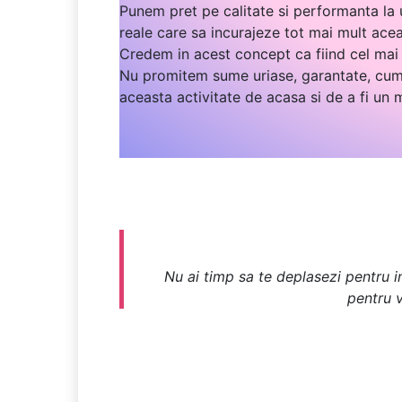
Punem pret pe calitate si performanta la u
reale care sa incurajeze tot mai mult ace
Credem in acest concept ca fiind cel mai 
Nu promitem sume uriase, garantate, cum 
aceasta activitate de acasa si de a fi un
Nu ai timp sa te deplasezi pentru in
pentru v