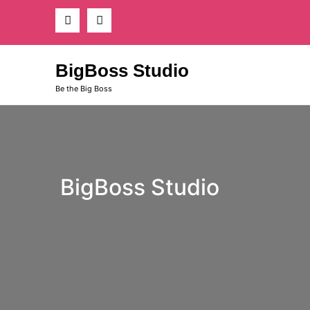
Skip
to
content
BigBoss Studio
Be the Big Boss
BigBoss Studio