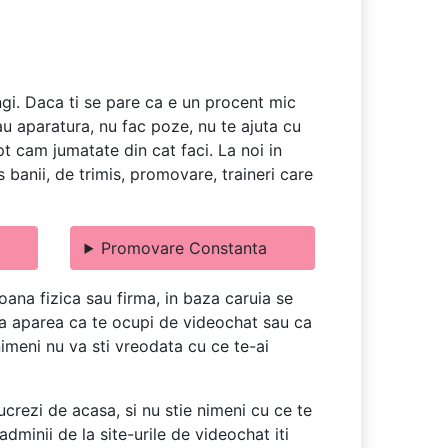
ngi. Daca ti se pare ca e un procent mic
dau aparatura, nu fac poze, nu te ajuta cu
apt cam jumatate din cat faci. La noi in
banii, de trimis, promovare, traineri care
Promovare Constanta
ana fizica sau firma, in baza caruia se
u va aparea ca te ocupi de videochat sau ca
 nimeni nu va sti vreodata cu ce te-ai
ucrezi de acasa, si nu stie nimeni cu ce te
dminii de la site-urile de videochat iti