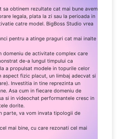
nt sa obtinem rezultate cat mai bune avem
are legala, plata la zi sau la perioada in
tivatie catre model. BigBoss Studio vrea
ci pentru a atinge praguri cat mai inalte
 un domeniu de activitate complex care
monstrat de-a lungul timpului ca
ala a propulsat modele in topurile celor
n aspect fizic placut, un limbaj adecvat si
e). Investitia in tine reprezinta un
n tine. Asa cum in fiecare domeniu de
a si in videochat performantele cresc in
ele dorite.
n parte, va vom invata tipologii de
cel mai bine, cu care rezonati cel mai