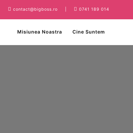
contact@bigboss.ro
|
0741 189 014
Misiunea Noastra
Cine Suntem