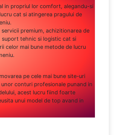
 in propriul lor comfort, alegandu-si
ucru cat si atingerea pragului de
eniu.
servicii premium, achizitionarea de
uport tehnic si logistic cat si
erii celor mai bune metode de lucru
meniu.
ovarea pe cele mai bune site-uri
a unor conturi profesionale punand in
elului, acest lucru fiind foarte
eusita unui model de top avand in
.