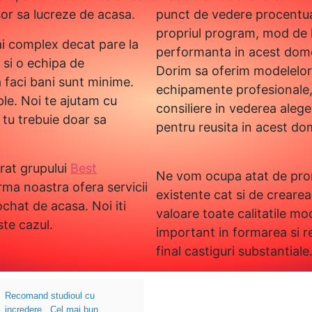
sor sa lucreze de acasa.
punct de vedere procentual
propriul program, mod de l
i complex decat pare la
performanta in acest dom
t si o echipa de
Dorim sa oferim modelelor 
a faci bani sunt minime.
echipamente profesionale, s
ple. Noi te ajutam cu
consiliere in vederea aleg
 tu trebuie doar sa
pentru reusita in acest do
rat grupului
Best
Ne vom ocupa atat de prom
irma noastra ofera servicii
existente cat si de creare
chat de acasa. Noi iti
valoare toate calitatile mod
te cazul.
important in formarea si r
final castiguri substantiale
Recomand studioul cu
incredere . Cel mai bun