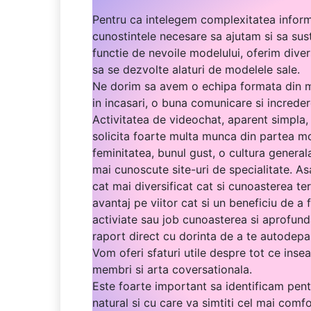
Pentru ca intelegem complexitatea inform
cunostintele necesare sa ajutam si sa sust
functie de nevoile modelului, oferim dive
sa se dezvolte alaturi de modelele sale.
Ne dorim sa avem o echipa formata din mod
in incasari, o buna comunicare si increder
Activitatea de videochat, aparent simpla,
solicita foarte multa munca din partea mod
feminitatea, bunul gust, o cultura general
mai cunoscute site-uri de specialitate. As
cat mai diversificat cat si cunoasterea ter
avantaj pe viitor cat si un beneficiu de a 
activiate sau job cunoasterea si aprofund
raport direct cu dorinta de a te autodepas
Vom oferi sfaturi utile despre tot ce ins
membri si arta coversationala.
Este foarte important sa identificam pentr
natural si cu care va simtiti cel mai comfo