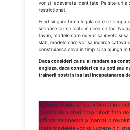
vor sti adevarata identitate. Pe site-uril
restrictionat.
Fiind singura firma legala care se ocupa 
serioase si implicate in ceea ce fac. Nu 
tavan, modele care nu vor sa invete si sa
slab, modele care vor sa incerce cateva 
construiasca ceva in timp si sa ajunga in 
Daca consideri ca nu ai rabdare sa constr
engleza, daca consideri ca nu poti sau n
trainerii nostri si sa lasi incapatanarea 
BigBoss Studio a fost infiintat in anul
dorinta de a oferi ceva diferit fata de 
infiintarea noastra a marcat o revolu
toate modelele vor sa lucreze din stud