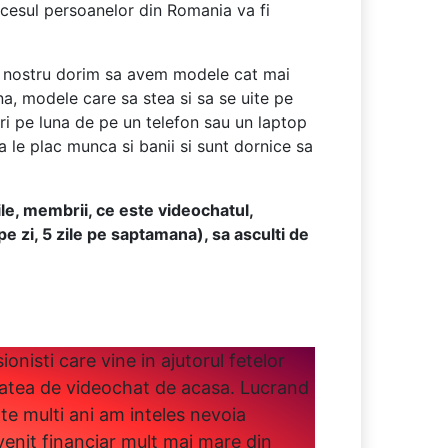
accesul persoanelor din Romania va fi
dul nostru dorim sa avem modele cat mai
a, modele care sa stea si sa se uite pe
ri pe luna de pe un telefon sau un laptop
le plac munca si banii si sunt dornice sa
ile, membrii, ce este videochatul,
e zi, 5 zile pe saptamana), sa asculti de
nisti care vine in ajutorul fetelor
tatea de videochat de acasa. Lucrand
te multi ani am inteles nevoia
venit financiar mult mai mare din