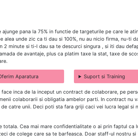
 ajunge pana la 75% in functie de targeturile pe care le ati
le alea unde zic ca ti dau si 100%, nu au nicio firma, nu-ti 
n 2 minute si ti-l dau sa te descurci singura , si iti dau def
mada de avantaje, plus ca platim taxe la stat, taxe de scos 
are.
Oferim Aparatura
Suport si Training
 face inca de la inceput un contract de colaborare, pe perso
termenii colaborarii si obligatia ambelor parti. In contract n
e catre unii. Deci poti sta fara griji caci vei lucra legal si
e totala. Cea mai mare confidentialitate o ai prin faptul ca l
eci de colege care sa te barfeasca. Doar staff-ul nostru si a