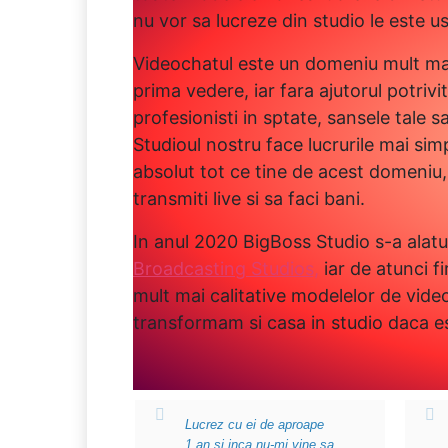
nu vor sa lucreze din studio le este u
Videochatul este un domeniu mult ma
prima vedere, iar fara ajutorul potrivi
profesionisti in sptate, sansele tale s
Studioul nostru face lucrurile mai sim
absolut tot ce tine de acest domeniu,
transmiti live si sa faci bani.
In anul 2020 BigBoss Studio s-a alatu
Broadcasting Studios,
iar de atunci f
mult mai calitative modelelor de video
transformam si casa in studio daca es
Lucrez cu ei de aproape
1 an si inca nu-mi vine sa