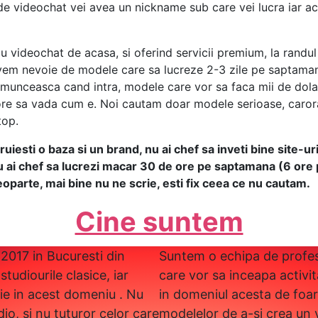
e de videochat vei avea un nickname sub care vei lucra iar 
cu videochat de acasa, si oferind servicii premium, la ran
avem nevoie de modele care sa lucreze 2-3 zile pe saptaman
 munceasca cand intra, modele care vor sa faca mii de dola
ore sa vada cum e. Noi cautam doar modele serioase, carora 
top.
uiesti o baza si un brand, nu ai chef sa inveti bine site-ur
u ai chef sa lucrezi macar 30 de ore pe saptamana (6 ore p
deoparte, mai bine nu ne scrie, esti fix ceea ce nu cautam.
Cine suntem
 2017 in Bucuresti din
Suntem o echipa de profesio
studiourile clasice, iar
care vor sa inceapa activi
tie in acest domeniu . Nu
in domeniul acesta de foar
io, si nu tuturor celor care
modelelor de a-si crea un 