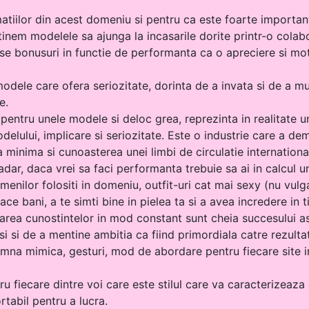
atiilor din acest domeniu si pentru ca este foarte importa
inem modelele sa ajunga la incasarile dorite printr-o colabor
rse bonusuri in functie de performanta ca o apreciere si mo
ele care ofera seriozitate, dorinta de a invata si de a mun
e.
 pentru unele modele si deloc grea, reprezinta in realitate
elului, implicare si seriozitate. Este o industrie care a de
a minima si cunoasterea unei limbi de circulatie internation
adar, daca vrei sa faci performanta trebuie sa ai in calcul u
menilor folositi in domeniu, outfit-uri cat mai sexy (nu vulgar
face bani, a te simti bine in pielea ta si a avea incredere i
area cunostintelor in mod constant sunt cheia succesului as
i si de a mentine ambitia ca fiind primordiala catre rezultat
eamna mimica, gesturi, mod de abordare pentru fiecare site i
u fiecare dintre voi care este stilul care va caracterizeaza 
rtabil pentru a lucra.