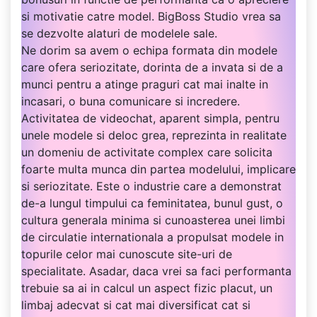
si motivatie catre model. BigBoss Studio vrea sa
se dezvolte alaturi de modelele sale.
Ne dorim sa avem o echipa formata din modele
care ofera seriozitate, dorinta de a invata si de a
munci pentru a atinge praguri cat mai inalte in
incasari, o buna comunicare si incredere.
Activitatea de videochat, aparent simpla, pentru
unele modele si deloc grea, reprezinta in realitate
un domeniu de activitate complex care solicita
foarte multa munca din partea modelului, implicare
si seriozitate. Este o industrie care a demonstrat
de-a lungul timpului ca feminitatea, bunul gust, o
cultura generala minima si cunoasterea unei limbi
de circulatie internationala a propulsat modele in
topurile celor mai cunoscute site-uri de
specialitate. Asadar, daca vrei sa faci performanta
trebuie sa ai in calcul un aspect fizic placut, un
limbaj adecvat si cat mai diversificat cat si