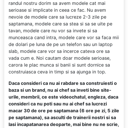
randul nostru dorim sa avem modele cat mai
serioase si implicate in ceea ce fac. Nu avem
nevoie de modele care sa lucreze 2-3 zile pe
saptamana, modele care sa stea si sa se uite pe
tavan, modele care nu vor sa invete si sa
munceasca cand intra, modele care vor sa faca mii
de dolari pe luna de pe un telefon sau un laptop
slab, modele care vor sa incerce cateva ore sa
vada cum e. Noi cautam doar modele serioase,
carora le plac munca si banii si sunt dornice sa
construiasca ceva in timp si sa ajunga in top.
Daca consideri ca nu ai rabdare sa construiesti o
baza si un brand, nu ai chef sa inveti bine site-
urile, membrii, ce este videochatul, engleza, daca
consideri ca nu poti sau nu ai chef sa lucrezi
macar 30 de ore pe saptamana (6 ore pe zi, 5 zile
pe saptamana), sa asculti de trainerii nostri si sa
lasi incapatanarea deoparte, mai bine nu ne scrie,