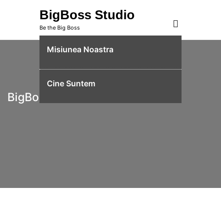
Skip
BigBoss Studio
to
Be the Big Boss
content
Misiunea Noastra
Cine Suntem
BigBoss Studio