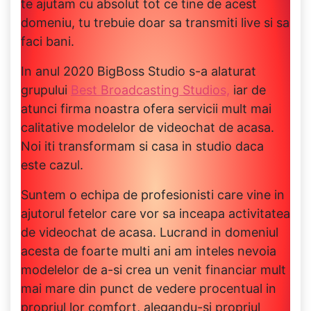
te ajutam cu absolut tot ce tine de acest
domeniu, tu trebuie doar sa transmiti live si sa
faci bani.
In anul 2020 BigBoss Studio s-a alaturat
grupului
Best Broadcasting Studios,
iar de
atunci firma noastra ofera servicii mult mai
calitative modelelor de videochat de acasa.
Noi iti transformam si casa in studio daca
este cazul.
Suntem o echipa de profesionisti care vine in
ajutorul fetelor care vor sa inceapa activitatea
de videochat de acasa. Lucrand in domeniul
acesta de foarte multi ani am inteles nevoia
modelelor de a-si crea un venit financiar mult
mai mare din punct de vedere procentual in
propriul lor comfort, alegandu-si propriul