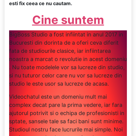
esti fix ceea ce nu cautam.
Cine suntem
BigBoss Studio a fost infiintat in anul 2017 in
Bucuresti din dorinta de a oferi ceva diferit
fata de studiourile clasice, iar infiintarea
noastra a marcat o revolutie in acest domeniu
. Nu toate modelele vor sa lucreze din studio,
si nu tuturor celor care nu vor sa lucreze din
studio le este usor sa lucreze de acasa.
Videochatul este un domeniu mult mai
complex decat pare la prima vedere, iar fara
ajutorul potrivit si o echipa de profesionisti in
sptate, sansele tale sa faci bani sunt minime.
Studioul nostru face lucrurile mai simple. Noi