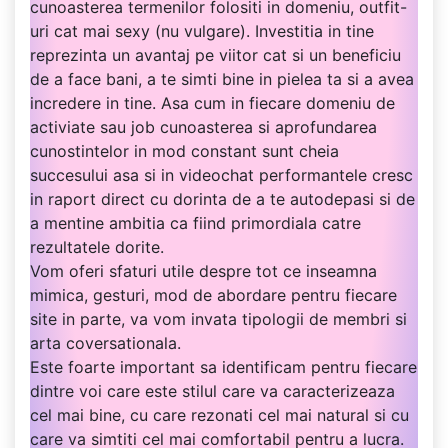
cunoasterea termenilor folositi in domeniu, outfit-
uri cat mai sexy (nu vulgare). Investitia in tine
reprezinta un avantaj pe viitor cat si un beneficiu
de a face bani, a te simti bine in pielea ta si a avea
incredere in tine. Asa cum in fiecare domeniu de
activiate sau job cunoasterea si aprofundarea
cunostintelor in mod constant sunt cheia
succesului asa si in videochat performantele cresc
in raport direct cu dorinta de a te autodepasi si de
a mentine ambitia ca fiind primordiala catre
rezultatele dorite.
Vom oferi sfaturi utile despre tot ce inseamna
mimica, gesturi, mod de abordare pentru fiecare
site in parte, va vom invata tipologii de membri si
arta coversationala.
Este foarte important sa identificam pentru fiecare
dintre voi care este stilul care va caracterizeaza
cel mai bine, cu care rezonati cel mai natural si cu
care va simtiti cel mai comfortabil pentru a lucra.